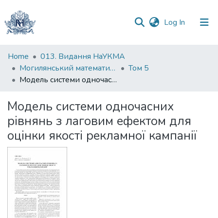
(current)
Log In
Communities
Home
013. Видання НаУКМА
&
Могилянський математичний журнал
Том 5
Collections
Модель системи одночасних рiвнянь з лаговим ефектом для оцiнки якостi рекламної кампанiї
All of DSpace
Модель системи одночасних
рiвнянь з лаговим ефектом для
Statistics
оцiнки якостi рекламної кампанiї