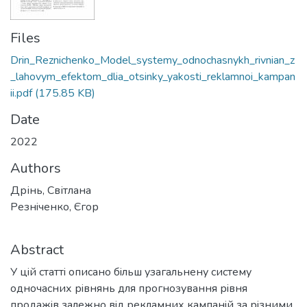
Files
Drin_Reznichenko_Model_systemy_odnochasnykh_rivnian_z
_lahovym_efektom_dlia_otsinky_yakosti_reklamnoi_kampan
ii.pdf
(175.85 KB)
Date
2022
Authors
Дрінь, Світлана
Резнiченко, Єгор
Abstract
У цiй статтi описано бiльш узагальнену систему
одночасних рiвнянь для прогнозування рiвня
продажiв залежно вiд рекламних кампанiй за рiзними