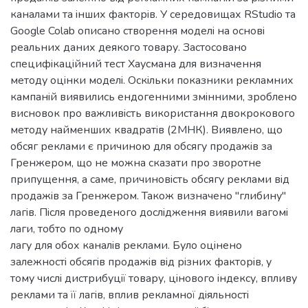
каналами та iнших факторiв. У середовищах RStudio та
Google Colab описано створення моделi на основi
реальних даних деякого товару. Застосовано
специфiкацiйний тест Хаусмана для визначення
методу оцiнки моделi. Оскiльки показники рекламних
кампанiй виявились ендогенними змiнними, зроблено
висновок про важливiсть використання двокрокового
методу найменших квадратiв (2МНК). Виявлено, що
обсяг реклами є причиною для обсягу продажiв за
Гренжером, що не можна сказати про зворотне
припущення, а саме, причиновiсть обсягу реклами вiд
продажiв за Гренжером. Також визначено "глибину"
лагiв. Пiсля проведеного дослiдження виявили вагомi
лаги, тобто по одному
лагу для обох каналiв реклами. Було оцiнено
залежностi обсягiв продажiв вiд рiзних факторiв, у
тому числi дистрибуцiї товару, цiнового iндексу, впливу
реклами та її лагiв, вплив рекламної дiяльностi