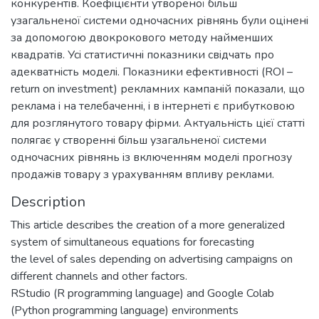
конкурентiв. Коефiцiєнти утвореної бiльш
узагальненої системи одночасних рiвнянь були оцiненi
за допомогою двокрокового методу найменших
квадратiв. Усi статистичнi показники свiдчать про
адекватнiсть моделi. Показники ефективностi (ROI –
return on investment) рекламних кампанiй показали, що
реклама i на телебаченнi, i в iнтернетi є прибутковою
для розглянутого товару фiрми. Актуальнiсть цiєї статтi
полягає у створеннi бiльш узагальненої системи
одночасних рiвнянь iз включенням моделi прогнозу
продажiв товару з урахуванням впливу реклами.
Description
This article describes the creation of a more generalized
system of simultaneous equations for forecasting
the level of sales depending on advertising campaigns on
different channels and other factors.
RStudio (R programming language) and Google Colab
(Python programming language) environments