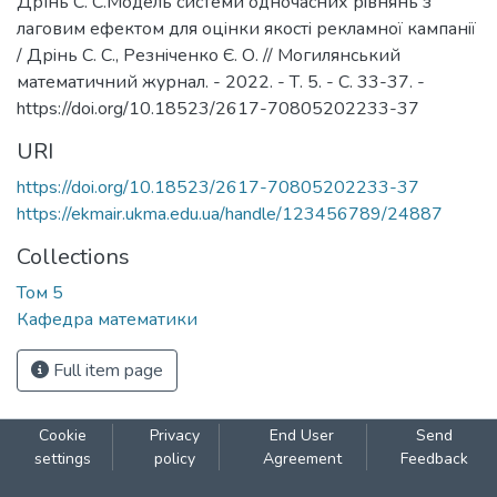
Дрінь С. С.Модель системи одночасних рiвнянь з
лаговим ефектом для оцiнки якостi рекламної кампанiї
/ Дрiнь C. C., Резнiченко Є. О. // Могилянський
математичний журнал. - 2022. - Т. 5. - С. 33-37. -
https://doi.org/10.18523/2617-70805202233-37
URI
https://doi.org/10.18523/2617-70805202233-37
https://ekmair.ukma.edu.ua/handle/123456789/24887
Collections
Том 5
Кафедра математики
Full item page
Cookie
Privacy
End User
Send
settings
policy
Agreement
Feedback