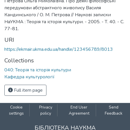
Петрова Ольга Миколаївна. Про деякі філософські
передумови абстрактного живопису Василя
Кандинського / О. М. Петрова // Наукові записки
НаУКМА : Теорія та історія культури. - 2005. - Т. 40. - С.
77-81.
URI
https://ekmair.ukma.edu.ua/handle/123456789/8013
Collections
040: Теорія та історія культури
Кафедра культурології
Full item page
Cookie
Privacy
End User
Send
settings
policy
Agreement
Feedback
БІБЛІОТЕКА НАУКМА