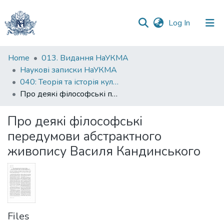
(current)
Log In
Communities
Home
013. Видання НаУКМА
&
Наукові записки НаУКМА
Collections
040: Теорія та історія культури
Про деякі філософські передумови абстрактного живопису Василя Кандинського
All of DSpace
Про деякі філософські
Statistics
передумови абстрактного
живопису Василя Кандинського
Files