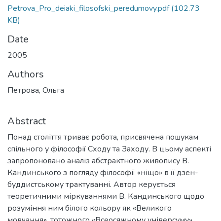
Petrova_Pro_deiaki_filosofski_peredumovy.pdf
(102.73
KB)
Date
2005
Authors
Петрова, Ольга
Abstract
Понад століття триває робота, присвячена пошукам
спільного у філософії Сходу та Заходу. В цьому аспекті
запропоновано аналіз абстрактного живопису В.
Кандинського з погляду філософії «ніщо» в її дзен-
буддистському трактуванні. Автор керується
теоретичними мірку­ваннями В. Кандинського щодо
розуміння ним білого кольору як «Великого
мовчання», тотож­ного «Всеосяжному універсуму»