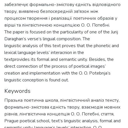
забезпечує формально-змістову єдність відповідного
твору, виявлено безпосередній зв'язок між
процесом творення і реалізації поетичних образів у
вірші та лінгвістичною концепцією О. О. Потебні.
The paper is focused on the particularity of one of the Jurij
Daraghan’s verse’s lingual composition. The
linguistic analysis of this text proves that the phonetic and
lexical language levels’ interacnion in the
textprovides its formal and semantic unity. Besides, the
direct connection of the process of poetical images’
creation and implementation with the O. O. Potebnja’s
linguistic conception is found out.
Keywords
Празька поетична школа
,
лінгвістичний аналіз тексту
,
формально-змістова єдність твору
,
взаємодія мовних
рівнів
,
лінгвістична концепція О. О. Потебні
,
стаття
,
Prague poetical school
,
text’s linguistic analysis
,
formal and
semantic unity
,
language’s levels’ interaction
,
O. O.