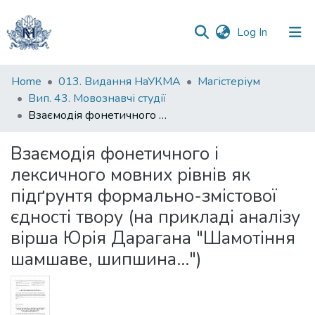
(current)
Log In
Communities
Home
013. Видання НаУКМА
Магістеріум
&
Вип. 43. Мовознавчі студії
Collections
Взаємодія фонетичного і лексичного мовних рівнів як підґрунтя формально-змістової єдності твору (на прикладі аналізу вірша Юрія Дарагана "Шамотіння шамшаве, шипшина...")
All of DSpace
Взаємодія фонетичного і
лексичного мовних рівнів як
Statistics
підґрунтя формально-змістової
єдності твору (на прикладі аналізу
вірша Юрія Дарагана "Шамотіння
шамшаве, шипшина...")