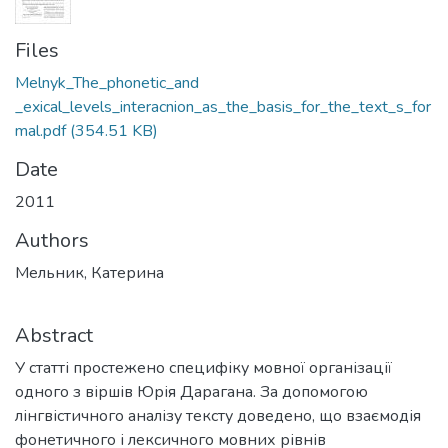
Files
Melnyk_The_phonetic_and
_exical_levels_interacnion_as_the_basis_for_the_text_s_for
mal.pdf
(354.51 KB)
Date
2011
Authors
Мельник, Катерина
Abstract
У статті простежено специфіку мовної організації
одного з віршів Юрія Дарагана. За допомогою
лінгвістичного аналізу тексту доведено, що взаємодія
фонетичного і лексичного мовних рівнів