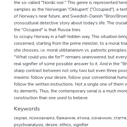
the so-called "Nordic noir." This genre is represented he
samples as the Norwegian "Okkupert’ ("Occupied"), a tent
of Norway’s near future, and Swedish-Danish "Bron/Broen"
crosscultural detective story about today’s life. The crucial
the "Occupied" is that Russia tries
to occupy Norway in a half-hidden way. This situation bri
concerned, starting from the prime minister, to a moral tri
she chooses, i.e. moral utilitarianism vs. patriotic principle
"What could you die for?" remains unanswered, but ever
real signifier of some possible answer to it. And in the "B
sharp contrast between not only two but even three possi
maxims: follow your desire, follow your conventional huma
follow the written instructions. Not a single one of them 
its demerits. Thus, the contemporary serial is a much mor
construction than one used to believe.
Keywords
серіал
,
психоаналіз
,
бажання
,
етика
,
означник
,
стаття
psychoanalysis
,
desire
,
ethics
,
signifier