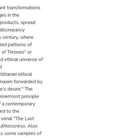
nt transformations
es in the
 products, spread
 discrepancy
 century, where
ed patterns of
of Thrones" or
ld ethical universe of
d
litarian ethical
 maxim forwarded by
e’s desire." The
innermost principle
of a contemporary
ted to the
 serial "The Last
ruthlessness. Also
ials some samples of