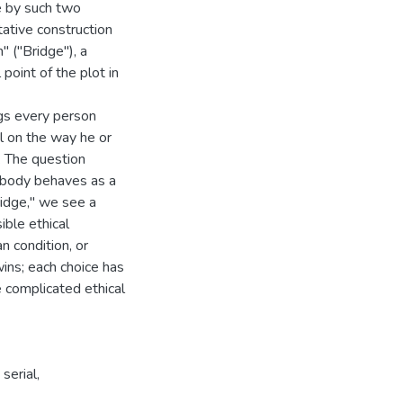
re by such two
ative construction
 ("Bridge"), a
 point of the plot in
ngs every person
al on the way he or
s. The question
ybody behaves as a
ridge," we see a
ble ethical
n condition, or
wins; each choice has
e complicated ethical
,
serial
,