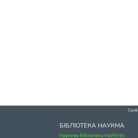
Cooki
БІБЛІОТЕКА НАУКМА
Наукова бібліотека НаУКМА