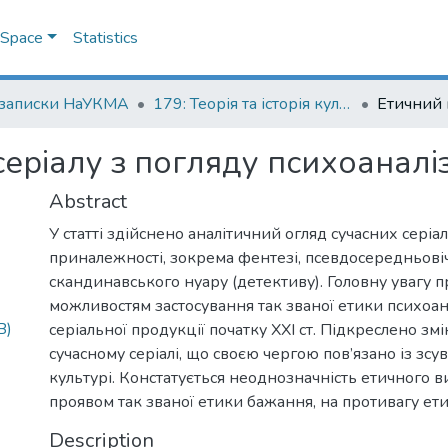
DSpace
Statistics
 записки НаУКМА
179: Теорія та історія культури
серіалу з погляду психоаналі
Abstract
У статті здійснено аналітичний огляд сучасних серіал
приналежності, зокрема фентезі, псевдосередньовічн
скандинавського нуару (детективу). Головну увагу 
можливостям застосування так званої етики психоан
B)
серіальної продукції початку ХХІ ст. Підкреслено зм
сучасному серіалі, що своєю чергою пов’язано із зсу
культурі. Констатується неоднозначність етичного в
проявом так званої етики бажання, на противагу етиц
Description