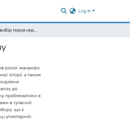
Log In
Етичний вибір героя серіалу з погляду психоаналізу
зу
ів різної жанрової
ої історії, а також
приділено
алізу до
іну проблематики в
вами в сучасній
ибору, що є
і утилітарній.