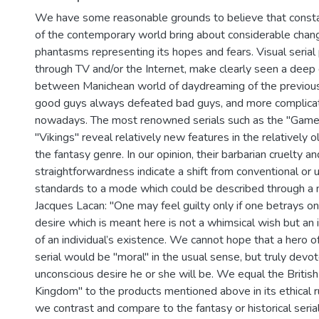
We have some reasonable grounds to believe that consta
of the contemporary world bring about considerable chang
phantasms representing its hopes and fears. Visual serial
through TV and/or the Internet, make clearly seen a deep
between Manichean world of daydreaming of the previous
good guys always defeated bad guys, and more complicat
nowadays. The most renowned serials such as the "Game 
"Vikings" reveal relatively new features in the relatively o
the fantasy genre. In our opinion, their barbarian cruelty an
straightforwardness indicate a shift from conventional or uti
standards to a mode which could be described through a
Jacques Lacan: "One may feel guilty only if one betrays on
desire which is meant here is not a whimsical wish but an 
of an individual’s existence. We cannot hope that a hero 
serial would be "moral" in the usual sense, but truly devo
unconscious desire he or she will be. We equal the British
Kingdom" to the products mentioned above in its ethical 
we contrast and compare to the fantasy or historical ser