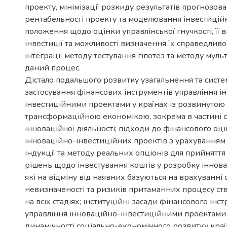
проекту, мінімізації розкиду результатів прогнозова
рентабельності проекту та моделювання інвестиційн
положення щодо оцінки управлінської гнучкості, її 
інвестиції та можливості визначення їх справедливо
інтеграції методу тестування гіпотез та методу муль
даний процес.
Дістало подальшого розвитку узагальнення та систе
застосування фінансових інструментів управління і
інвестиційними проектами у країнах із розвинутою 
трансформаційною економікою, зокрема в частині
інноваційної діяльності; підходи до фінансового о
інноваційно-інвестиційних проектів з урахуванням
індукції та методу реальних опціонів для прийняття
рішень щодо інвестування коштів у розробку іннова
які на відміну від наявних базуються на врахуванні
невизначеності та ризиків притаманних процесу ст
на всіх стадіях; інституційні засади фінансового інс
управління інноваційно-інвестиційними проектами
динамічності соціально-економічного розвитку краї