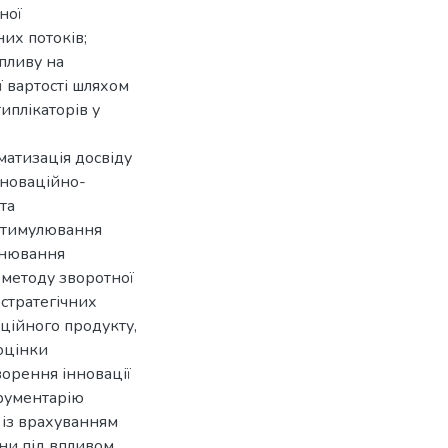
ної
их потоків;
впливу на
ї вартості шляхом
типлікаторів у
матизація досвіду
нноваційно-
та
 стимулювання
цінювання
 методу зворотної
 стратегічних
ційного продукту,
 оцінки
ворення інновації
трументарію
 із врахуванням
ни під впливом