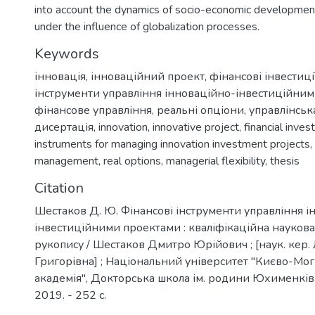
into account the dynamics of socio-economic development
under the influence of globalization processes.
Keywords
інновація
,
інноваційний проект
,
фінансові інвестиці
інструменти управління інноваційно-інвестиційни
фінансове управління
,
реальні опціони
,
управлінська
дисертація
,
innovation
,
innovative project
,
financial inve
instruments for managing innovation investment projects
,
management
,
real options
,
managerial flexibility
,
thesis
Citation
Шестаков Д. Ю. Фінансові інструменти управління і
інвестиційними проектами : кваліфікаційна наукова
рукопису / Шестаков Дмитро Юрійович ; [наук. кер.
Григорівна] ; Національний університет "Києво-Мо
академія", Докторська школа ім. родини Юхименків. - К
2019. - 252 с.