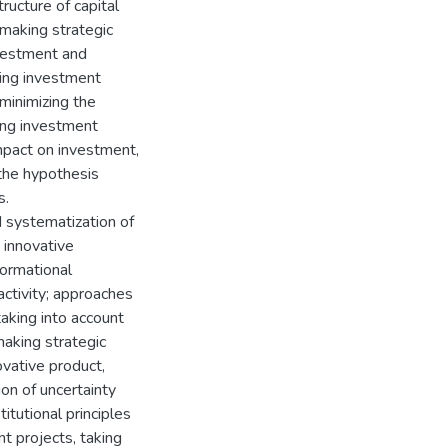
tructure of capital
 making strategic
investment and
ging investment
minimizing the
ling investment
impact on investment,
 the hypothesis
s.
 systematization of
 innovative
formational
activity; approaches
taking into account
making strategic
ovative product,
ion of uncertainty
titutional principles
t projects, taking