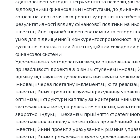
адаптованості методів, інструментів та важелів, які 
відповідними фінансовими інститутами, до динаміч
соціально-економічного розвитку країни, що забез
результативності впливу фінансової політики на нь
інвестиційної привабливості економіки та створенн
умов для підвищення її конкурентоспроможності з 
суспільно-економічних й інституційних складових 
фінансової системи.
Удосконалено методологічні засади оцінювання інв
привабливості проектів з різним ступенем інноваційн
відміну від наявних дозволяють визначити можливо
інновації через поетапну імплементацію та реаліза
інвестиційних проектів шляхом врахування управлінс
оптимізації структури капіталу за критерієм мінімізац
застосуванням методів реальних опціонів, мультиплі
зворотної індукції; механізм прийняття стратегічно
інвестування капіталу у потенційно привабливий ін
інвестиційний проект з урахуванням ризиків управ
інвестиційними ресурсами шляхом удосконалення п