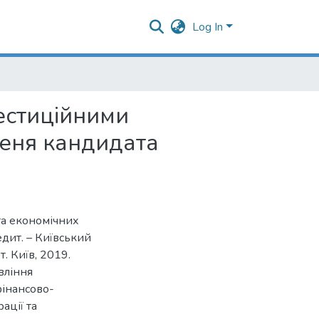
Log In
вестиційними
пеня кандидата
та економічних
едит. – Київський
. Київ, 2019.
вління
фінансово-
ації та