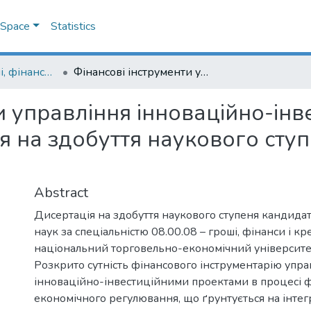
DSpace
Statistics
08.00.08 - гроші, фінанси і кредит
Фінансові інструменти управління інноваційно-інвестиційними проектами: дисертація на здобуття наукового ступеня кандидата економічних наук
и управління інноваційно-ін
я на здобуття наукового сту
Abstract
Дисертація на здобуття наукового ступеня кандида
наук за спеціальністю 08.00.08 – гроші, фінанси і кр
національний торговельно-економічний університет
Розкрито сутність фінансового інструментарію упра
інноваційно-інвестиційними проектами в процесі 
економічного регулювання, що ґрунтується на інтегр