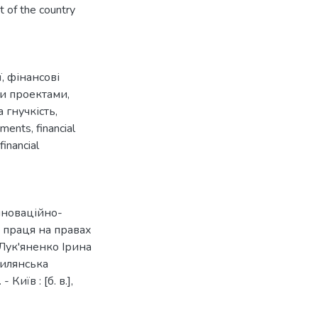
 of the country
ї
,
фінансові
ми проектами
,
 гнучкість
,
stments
,
financial
financial
нноваційно-
 праця на правах
 Лук'яненко Ірина
гилянська
иїв : [б. в.],