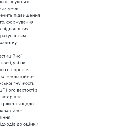
застосовуються
них умов
печить підвищення
ого, формування
я відповідних
урахуванням
розвитку
естиційної
ості, які на
сті створення
цію інноваційно-
ької гнучкості,
ії його вартості з
каторів та
го рішення щодо
новаційно-
ління
ідходів до оцінки