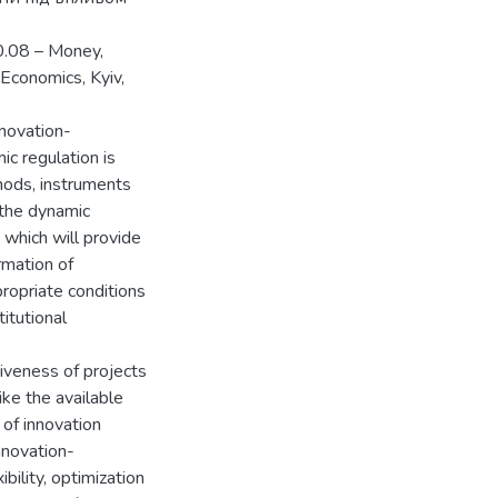
00.08 – Money,
 Economics, Kyiv,
novation-
ic regulation is
hods, instruments
 the dynamic
 which will provide
ormation of
ropriate conditions
itutional
iveness of projects
ike the available
 of innovation
nnovation-
bility, optimization