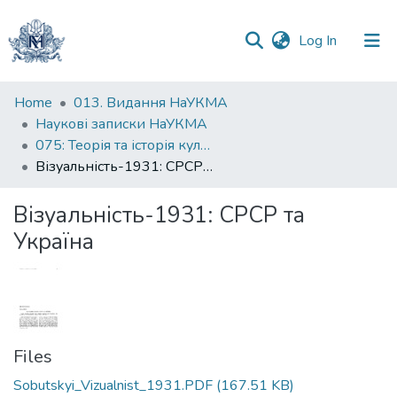
(current)
Log In
Communities
Home
013. Видання НаУКМА
&
Наукові записки НаУКМА
Collections
075: Теорія та історія культури
Візуальність-1931: СРСР та Україна
All of DSpace
Візуальність-1931: СРСР та
Statistics
Україна
Files
Sobutskyi_Vizualnist_1931.PDF
(167.51 KB)