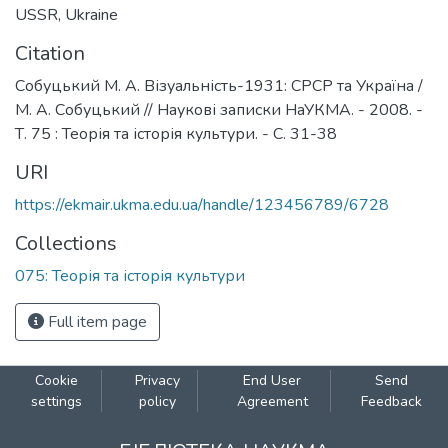
USSR
,
Ukraine
Citation
Собуцький М. А. Візуальність-1931: СРСР та Україна /
М. А. Собуцький // Наукові записки НаУКМА. - 2008. -
Т. 75 : Теорія та історія культури. - С. 31-38
URI
https://ekmair.ukma.edu.ua/handle/123456789/6728
Collections
075: Теорія та історія культури
Full item page
Cookie
Privacy
End User
Send
settings
policy
Agreement
Feedback