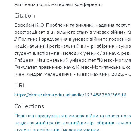
життєвих подій
,
матеріали конференції
)
Citation
Воробей К. О. Проблеми та виклики надання послуг
реєстрації актів цивільного стану в умовах війни /
// Політика і врядування в умовах війни та повоєнно
національний і регіональний вимір : збірник науко
студентів, аспірантів і молодих учених / за наук. ред. 
Рябцева ; Національний університет "Києво-Могиля
Факультет правничих наук, Києво-Могилянська шко
імені Андрія Мелешевича. - Київ : НаУКМА, 2025. - С
URI
https://ekmair.ukma.edu.ua/handle/123456789/36916
Collections
Політика і врядування в умовах війни та повоєнного
національний і регіональний вимір : збірник науко
студентів, аспірантів і молодих учених