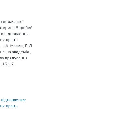
 з державної
 Катерина Воробей
го відновлення:
вих праць
Н. А. Малиш, Г. Л.
нська академія",
ла врядування
. 15-17.
 відновлення:
вих праць