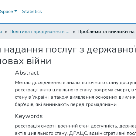
DSpace
Statistics
и
Політика і врядування в умовах війни та повоєнного відновлення: національний і регіональний вимір : збірник наукових праць студентів, аспірантів і молодих учених
Проблеми та виклики надання послуг з держав
надання послуг з державної 
мовах війни
Abstract
Метою дослідження є аналіз поточного стану доступ
реєстрації актів цивільного стану, зокрема смерті, 
стану в Україні, а також виявлення основних викликі
бар'єрів, які виникають перед громадянами.
Keywords
реєстрація смерті
,
воєнний стан
,
доступність
,
держав
актів цивільного стану
,
ДРАЦС
,
адміністративні пос