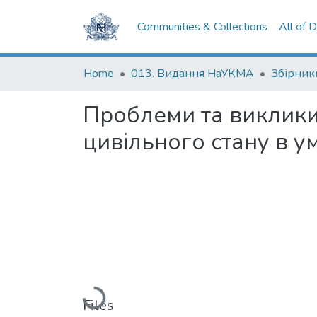
Communities & Collections
All of 
Home
013. Видання НаУКМА
Збірник
Проблеми та виклики 
цивільного стану в у
Loading...
Files