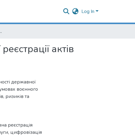
Log In
ної реєстрації актів цивільного стану в умовах війни
реєстрації актів
ності державної
в умовах воєнного
в, ризиків та
на реєстрація
луги
,
цифровізація