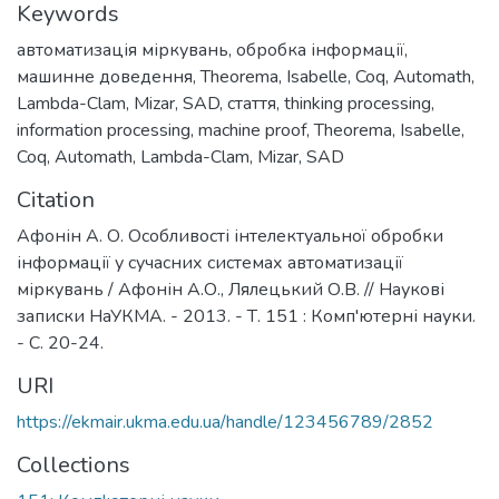
Keywords
автоматизація міркувань
,
обробка інформації
,
машинне доведення
,
Тheorema
,
Isabelle
,
Coq
,
Automath
,
Lambda-Clam
,
Mizar
,
SAD
,
стаття
,
thinking processing
,
information processing
,
machine proof
,
Theorema
,
Isabelle
,
Coq
,
Automath
,
Lambda-Clam
,
Mizar
,
SAD
Citation
Афонін А. О. Особливості інтелектуальної обробки
інформації у сучасних системах автоматизації
міркувань / Афонін А.О., Лялецький О.В. // Наукові
записки НаУКМА. - 2013. - Т. 151 : Комп'ютерні науки.
- С. 20-24.
URI
https://ekmair.ukma.edu.ua/handle/123456789/2852
Collections