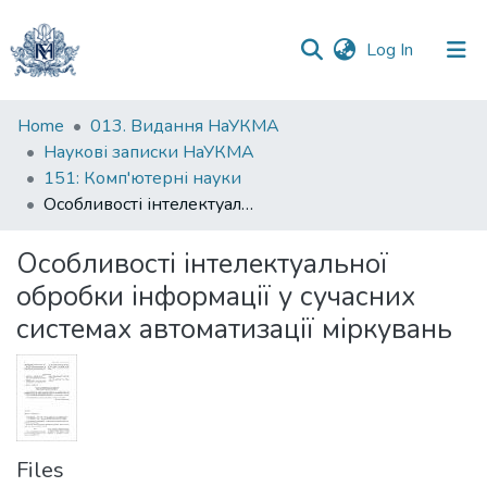
(current)
Log In
Communities
Home
013. Видання НаУКМА
&
Наукові записки НаУКМА
Collections
151: Комп'ютерні науки
Особливості інтелектуальної обробки інформації у сучасних системах автоматизації міркувань
All of DSpace
Особливості інтелектуальної
Statistics
обробки інформації у сучасних
системах автоматизації міркувань
Files