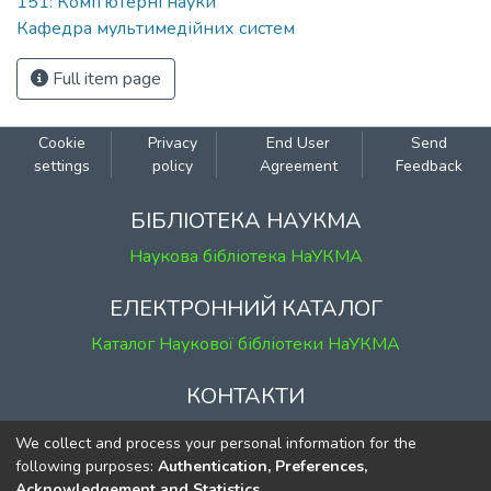
151: Комп'ютерні науки
Кафедра мультимедійних систем
Full item page
Cookie
Privacy
End User
Send
settings
policy
Agreement
Feedback
БІБЛІОТЕКА НАУКМА
Наукова бібліотека НаУКМА
ЕЛЕКТРОННИЙ КАТАЛОГ
Каталог Наукової бібліотеки НаУКМА
КОНТАКТИ
м. Київ, вул. Григорія Сковороди, 2
We collect and process your personal information for the
к. 1, к. 120
following purposes:
Authentication, Preferences,
Acknowledgement and Statistics
.