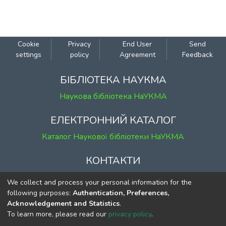
Cookie
Privacy
End User
Send
settings
policy
Agreement
Feedback
БІБЛІОТЕКА НАУКМА
Наукова бібліотека НаУКМА
ЕЛЕКТРОННИЙ КАТАЛОГ
Каталог Наукової бібліотеки НаУКМА
КОНТАКТИ
м. Київ, вул. Григорія Сковороди, 2
We collect and process your personal information for the
к. 1, к. 120
following purposes:
Authentication, Preferences,
Acknowledgement and Statistics
.
тел.
(044) 463-69-31
To learn more, please read our
privacy policy
.
ekmair@ukma.edu.ua