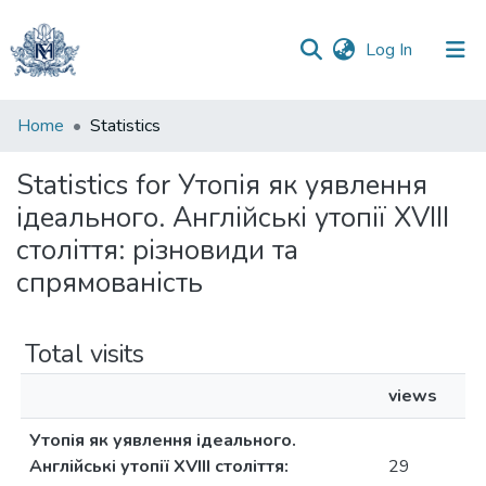
(current)
Log In
Communities
Home
Statistics
&
Collections
Statistics for Утопія як уявлення
ідеального. Англійські утопії XVIII
All of DSpace
століття: різновиди та
спрямованість
Total visits
views
Утопія як уявлення ідеального.
Англійські утопії XVIII століття:
29