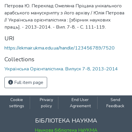
Петрова Ю. Переклад Омеляна Пріцака унікального
арабського манускрипту з його архіву / Юлія Петрова
// Українська орієнталістика : [збірник наукових
праць]. - 2013-2014. - Вип. 7-8. - С. 111-119.
URI
https://ekmair.ukma.edu.ua/handle/123456789/7520
Collections
Українська Орієнталістика. Випуск 7-8, 2013-2014
Full item page
Cookie
Privacy
End User
Send
settings
policy
Agreement
Feedback
БІБЛІОТЕКА НАУКМА
Наукова бібліотека НаУКМА