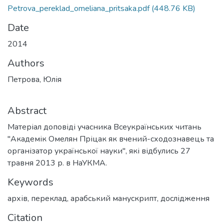
Petrova_pereklad_omeliana_pritsaka.pdf
(448.76 KB)
Date
2014
Authors
Петрова, Юлія
Abstract
Матеріал доповіді учасника Всеукраїнських читань
"Академік Омелян Пріцак як вчений-сходознавець та
організатор української науки", які відбулись 27
травня 2013 р. в НаУКМА.
Keywords
архів
,
переклад
,
арабський манускрипт
,
дослідження
Citation