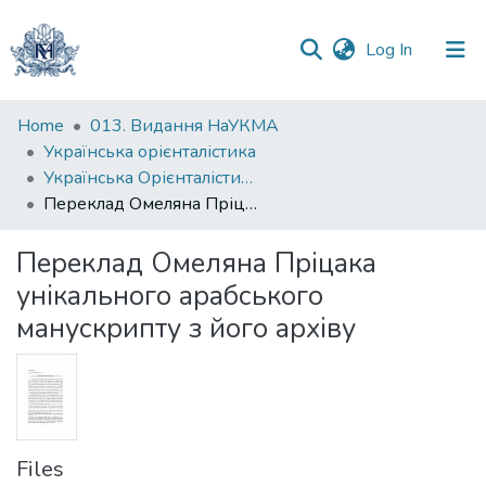
(current)
Log In
Communities
Home
013. Видання НаУКМА
&
Українська орієнталістика
Collections
Українська Орієнталістика. Випуск 7-8, 2013-2014
Переклад Омеляна Пріцака унікального арабського манускрипту з його архіву
All of DSpace
Переклад Омеляна Пріцака
Statistics
унікального арабського
манускрипту з його архіву
Files