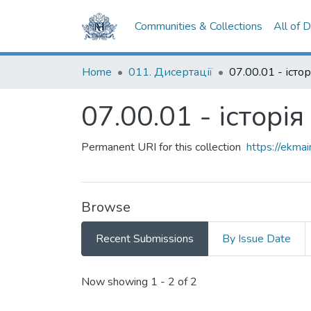
Communities & Collections
All of 
Home
011. Дисертації
07.00.01 - істо
07.00.01 - історія
Permanent URI for this collection
https://ekm
Browse
Recent Submissions
By Issue Date
Recent Submissions
Now showing
1 - 2 of 2