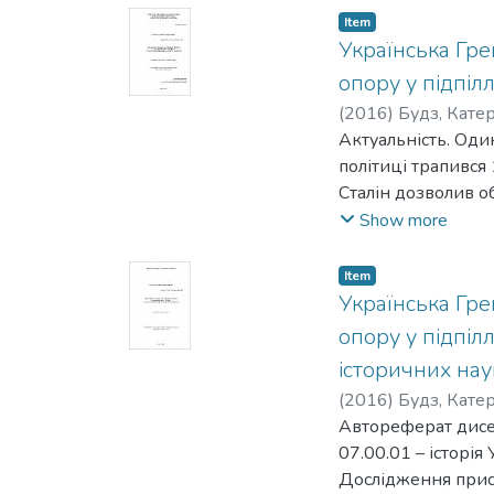
Item
Українська Гре
опору у підпіл
(
2016
)
Будз, Кате
Актуальність. Один із найпомітніших зламів у радянській релігійній політиці трапився 1943 р., коли у розпалі радянсько-німецької війни Йосиф Сталін дозволив обрання Патріарха Російської Православної Церкви. Згідно із тодішнім задумом радянського лідера, РПЦ мала мобілізувати православне населення для подальшої боротьби із нацистською Німеччиною. Після завершення Другої світової війни Сталін вирішив використати РПЦ для уніфікації церковного життя у Радянському Союзі та країнах соцтабору. Відповідно, у повоєнний час Греко-Католицькі Церкви були ліквідовані не лише в Українській РСР – у Галичині (1946 р.) та на Закарпатті (1949 р.), а й у Румунії (1948 р.) та Чехословаччині (1950 р.). Українська Греко-Католицька Церква була ліквідована сталінським режимом шляхом її «возз’єднання» із РПЦ на так званому Львівському «соборі» 8–10 березня 1946 р. Заборона підпорядкованої Папі Римському УГКЦ пояснювалась зростаючою недовірою радянського керівництва до Ватикану у повоєнний час. Східна Галичина була також одним із найбільших осередків антирадянського збройного підпілля. Радянська влада вважала УГКЦ його ідеологічною базою, а тому розглядала ліквідацію Церкви як передумову успішної радянізації Галичини. Від Львівського «собору» 1946 р. і до виходу Церкви з підпілля у 1989 р. УГКЦ у Радянському Союзі офіційно не існувало. Протягом цього періоду вона залишалася найбільшою у світі забороненою конфесією. З огляду на державний тиск більшість греко-католицького духовенства формально приєдналася до РПЦ. У свою чергу, священики і монахи, які відмовилися від «возз’єднання», разом із частиною мирян перейшли у підпілля. Актуальність обраної теми полягає у важливості дослідження стратегій взаємодії з радянською владою, якими послуговувалися греко-католики для забезпечення виживання УГКЦ в умовах безінституційного існування. Балансуючи між вимушеним пристосуванням до нової радянської дійсності та відкритим опором владі, греко-католики мали на меті насамперед збереження своєї конфесійної ідентичності. Запропоноване дослідження важливе не лише в науковому, а й у суспільному вимірі. Зокрема, всебічне й неупереджене висвітлення досвіду УГКЦ у радянський період необхідне для налагодження ефективних державноцерковних взаємин та міжконфесійного діалогу у сучасній Україні. Зв’язок з науковими програмами, планами, темами. Дисертаційне дослідження виконане на кафедрі історії Національного університету «КиєвоМогилянська академія» у рамках науково-дослідної теми «Історія України в контексті історії Центрально-Східної Європи» (державний реєстраційний номер 0110U001734) та у Докторській школі імені Родини Юхименків НаУКМА за напрямком «Історія Східно-Центральної Європи». Тему дисертаційного дослідження затверджено на засіданні Вченої ра
Show more
Item
Українська Гре
опору у підпіл
історичних нау
(
2016
)
Будз, Кате
Автореферат дисер
07.00.01 – історія
Дослідження присв