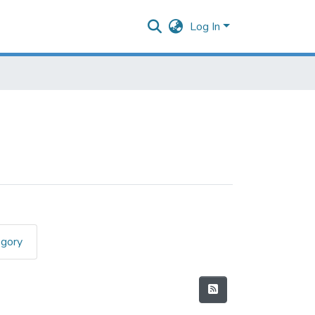
Log In
egory