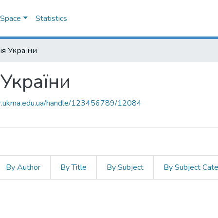
DSpace
Statistics
рія України
 України
air.ukma.edu.ua/handle/123456789/12084
By Author
By Title
By Subject
By Subject Cat