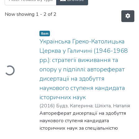
Now showing
1 - 2 of 2
Item
Українська Греко-Католицька
Церква у Галичині (1946-1968
Loading...
рр.): стратегії виживання та
опору у підпіллі: автореферат
дисертації на здобуття
наукового ступеня кандидата
історичних наук
(
2016
)
Будз, Катерина
;
Шліхта, Наталія
Автореферат дисертації на здобуття
наукового ступеня кандидата
історичних наук за спеціальністю
07.00.01 – історія України. – Київський