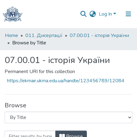
Log In
Communities
Home
011. Дисертації
07.00.01 - історія України
&
Browse by Title
Collections
07.00.01 - історія України
All of DSpace
Permanent URI for this collection
https://ekmair.ukma.edu.ua/handle/123456789/12084
Browse
Browsing 07.00.01 - історія України by T
Browse