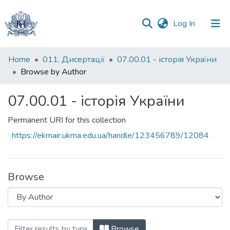
(current)
Log In
Communities
Home
011. Дисертації
07.00.01 - історія України
&
Browse by Author
Collections
07.00.01 - історія України
All of DSpace
Permanent URI for this collection
https://ekmair.ukma.edu.ua/handle/123456789/12084
Browse
Browsing 07.00.01 - історія України by
Browse