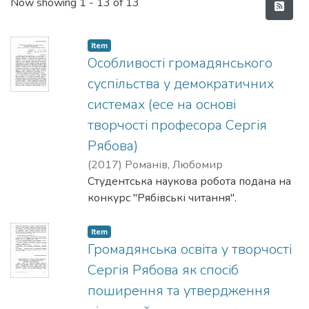
Recent Submissions
Now showing
1 - 13 of 13
Item
Особливості громадянського
суспільства у демократичних
системах (есе на основі
творчості професора Сергія
Рябова)
(
2017
)
Романів, Любомир
Студентська наукова робота подана на
конкурс "Рябівські читання".
Item
Громадянська освіта у творчості
Сергія Рябова як спосіб
поширення та утвердження