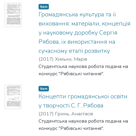
висвітлений зв’язок динамік явки на
Item
парламентські вибори України та
Громадянська культура та її
довіри до Верховної Ради України.
виховання: матеріали, концепція
Визначено проблеми, пов’язані з
у науковому доробку Сергія
легітимність влади в Україні та світі.
Рябова, їх використання на
Проаналізовано актуальні питання
легітимності для подальших досліджень
сучасному етапі розвитку
та сформовано висновки щодо прямого
(
2017
)
Хилько, Марія
та зворотного впливу легітимності
Студентська наукова робота подана на
влади та зацікавленості громадян у
конкурс "Рябівські читання".
виборчому процесі.
Item
Концепти громадянської освіти
у творчості С. Г. Рябова
(
2017
)
Гринь, Анастасія
Студентська наукова робота подана на
конкурс "Рябівські читання".