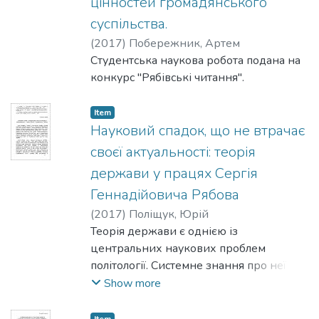
цінностей громадянського
суспільства.
(
2017
)
Побережник, Артем
Студентська наукова робота подана на
конкурс "Рябівські читання".
Item
Науковий спадок, що не втрачає
своєї актуальності: теорія
держави у працях Сергія
Геннадійовича Рябова
(
2017
)
Поліщук, Юрій
Теорія держави є однією із
центральних наукових проблем
політології. Системне знання про неї є
необхідним для формування світогляду
Show more
молодого науковця. У роботі
проводиться огляд теорії держави,