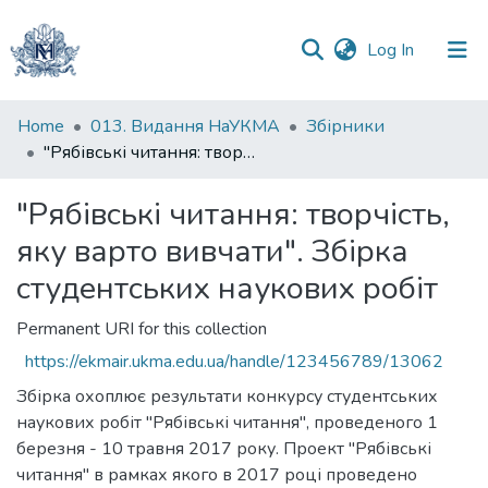
(current)
Log In
Communities
Home
013. Видання НаУКМА
Збірники
&
"Рябівські читання: творчість, яку варто вивчати". Збірка студентських наукових робіт
Collections
"Рябівські читання: творчість,
All of DSpace
яку варто вивчати". Збірка
Statistics
студентських наукових робіт
Permanent URI for this collection
https://ekmair.ukma.edu.ua/handle/123456789/13062
Збірка охоплює результати конкурсу студентських
наукових робіт "Рябівські читання", проведеного 1
березня - 10 травня 2017 року. Проект "Рябівські
читання" в рамках якого в 2017 році проведено