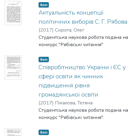
проблематику та актуалізації цих
Item
термінів в Україні, був побудований
Актуальність концепції
причино-наслідковий ланцюг
політичних виборів С. Г. Рябова
проблематики громадянського
(
2017
)
Сирота, Олег
суспільства та політичної культури. В
Студентська наукова робота подана на
статті подається переосмислення
конкурс "Рябівські читання"
наукової діяльності дослідника та
запропоновані приклади популяризації
Item
досліджень автора.
Співробітництво України і ЄС у
сфері освіти як чинник
підвищення рівня
громадянської освіти
(
2017
)
Пікалова, Тетяна
Студентська наукова робота подана на
конкурс "Рябівські читання".
Item