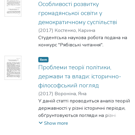
Особливості розвитку
громадянської освіти у
демократичному суспільстві
(
2017
)
Костенко, Карина
Студентська наукова робота подана на
конкурс "Рябівські читання".
Item
Проблеми теорії політики,
держави та влади: історично-
філософський погляд
(
2017
)
Вороніна, Яна
У даній статті проводиться аналіз теорій
державності у різні історичні періоди,
обґрунтовуються погляди на різні
форми державного управління та
Show more
процес державотворення.