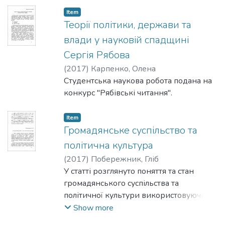
Item
Теорії політики, держави та
влади у науковій спадщині
Сергія Рябова
(
2017
)
Карпенко, Олена
Студентська наукова робота подана на
конкурс "Рябівські читання".
Item
Громадянське суспільство та
політична культура
(
2017
)
Побережник, Гліб
У статті розглянуто поняття та стан
громадянського суспільства та
політичної культури використовуючи
науковий доробок дослідника Рябова
Show more
С.Г. Досліджуючи особливості,