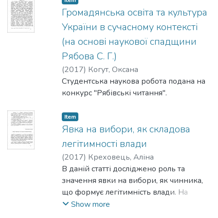
Item
викладеної у працях Сергія Рябова.
Громадянська освіта та культура
Аналізуються такі її аспекти, як головні
України в сучасному контексті
причини виникнення держави, мета її
(на основі наукової спадщини
діяльності, державна влада, державний
Рябова С. Г.)
закон і право, міждержавні відносини,
державний лад, устрій, політичні
(
2017
)
Когут, Оксана
режими, а також громадянин і
Студентська наукова робота подана на
громадянське суспільство та їхня роль у
конкурс "Рябівські читання".
житті демократичної держави.
Доводиться невтрачена актуальність
Item
наукового спадку вченого, можливість
Явка на вибори, як складова
використання його праць у політичній і
легітимності влади
громадянській освіті на теперішньому
(
2017
)
Креховець, Аліна
етапі розвитку нашої держави.
В даній статті досліджено роль та
значення явки на вибори, як чинника,
що формує легітимність влади. На
основі теоретичних досліджень та
Show more
практичного регресійного аналізу