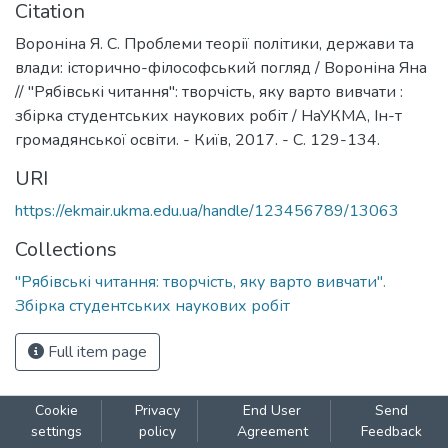
Citation
Вороніна Я. С. Проблеми теорії політики, держави та
влади: історично-філософський погляд / Вороніна Яна
// "Рябівські читання": творчість, яку варто вивчати :
збірка студентських наукових робіт / НаУКМА, Ін-т
громадянської освіти. - Київ, 2017. - С. 129-134.
URI
https://ekmair.ukma.edu.ua/handle/123456789/13063
Collections
"Рябівські читання: творчість, яку варто вивчати".
Збірка студентських наукових робіт
Full item page
Cookie
Privacy
End User
Send
settings
policy
Agreement
Feedback