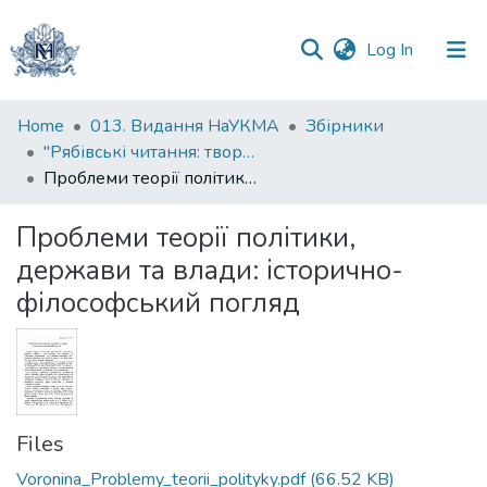
(current)
Log In
Communities
Home
013. Видання НаУКМА
Збірники
&
"Рябівські читання: творчість, яку варто вивчати". Збірка студентських наукових робіт
Collections
Проблеми теорії політики, держави та влади: історично-філософський погляд
All of DSpace
Проблеми теорії політики,
держави та влади: історично-
Statistics
філософський погляд
Files
Voronina_Problemy_teorii_polityky.pdf
(66.52 KB)