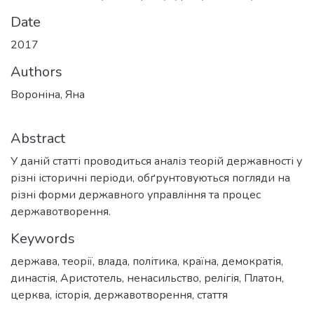
Date
2017
Authors
Вороніна, Яна
Abstract
У даній статті проводиться аналіз теорій державності у
різні історичні періоди, обґрунтовуються погляди на
різні форми державного управління та процес
державотворення.
Keywords
держава
,
теорії
,
влада
,
політика
,
країна
,
демократія
,
династія
,
Аристотель
,
ненасильство
,
релігія
,
Платон
,
церква
,
історія
,
державотворення
,
стаття