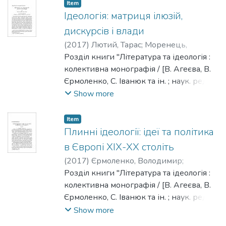
[НаУКМА], 2017. - 482 с. - Редкол. :
Item
Моренець В. П., Агеєєва В. П.,
Ідеологія: матриця ілюзій,
Брюховецький В. С., Іванюк С. С.,
дискурсів і влади
Ісіченко І., Квіт С. М., Панченко В. Є.,
(
2017
)
Лютий, Тарас
;
Моренець,
Пронкевич О. В., Шалагінов Б. Б."
Володимир
Розділ книги "Література та ідеологія :
колективна монографія / [В. Агеєва, В.
Єрмоленко, С. Іванюк та ін. ; наук. ред. та
упоряд. Моренець В. П.] ; Нац. ун-т
Show more
"Києво-Могилянська академія". - Київ :
[НаУКМА], 2017. - 482 с. - Редкол. :
Item
Моренець В. П., Агеєєва В. П.,
Плинні ідеології: ідеї та політика
Брюховецький В. С., Іванюк С. С.,
в Європі ХІХ-ХХ століть
Ісіченко І., Квіт С. М., Панченко В. Є.,
(
2017
)
Єрмоленко, Володимир
;
Пронкевич О. В., Шалагінов Б. Б."
Моренець, Володимир
Розділ книги "Література та ідеологія :
колективна монографія / [В. Агеєва, В.
Єрмоленко, С. Іванюк та ін. ; наук. ред. та
упоряд. Моренець В. П.] ; Нац. ун-т
Show more
"Києво-Могилянська академія". - Київ :