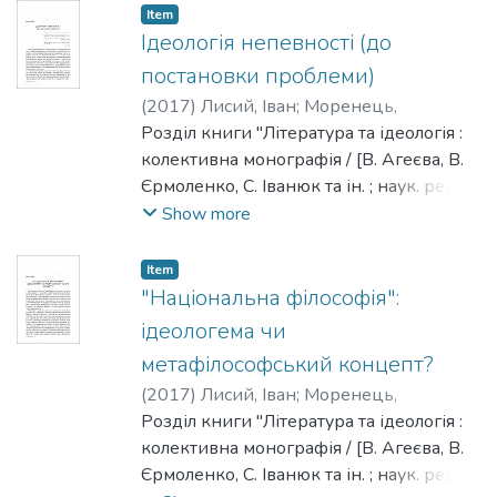
[НаУКМА], 2017. - 482 с. - Редкол. :
Item
Моренець В. П., Агеєєва В. П.,
Ідеологія непевності (до
Брюховецький В. С., Іванюк С. С.,
постановки проблеми)
Ісіченко І., Квіт С. М., Панченко В. Є.,
(
2017
)
Лисий, Іван
;
Моренець,
Пронкевич О. В., Шалагінов Б. Б."
Володимир
Розділ книги "Література та ідеологія :
колективна монографія / [В. Агеєва, В.
Єрмоленко, С. Іванюк та ін. ; наук. ред. та
упоряд. Моренець В. П.] ; Нац. ун-т
Show more
"Києво-Могилянська академія". - Київ :
[НаУКМА], 2017. - 482 с. - Редкол. :
Item
Моренець В. П., Агеєєва В. П.,
"Національна філософія":
Брюховецький В. С., Іванюк С. С.,
ідеологема чи
Ісіченко І., Квіт С. М., Панченко В. Є.,
метафілософський концепт?
Пронкевич О. В., Шалагінов Б. Б."
(
2017
)
Лисий, Іван
;
Моренець,
Володимир
Розділ книги "Література та ідеологія :
колективна монографія / [В. Агеєва, В.
Єрмоленко, С. Іванюк та ін. ; наук. ред. та