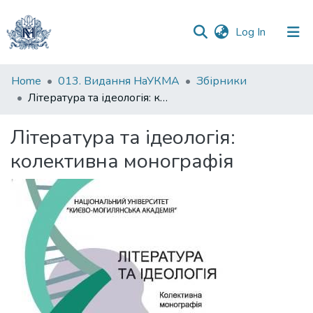
(current)
Log In
Communities
Home
013. Видання НаУКМА
Збірники
&
Література та ідеологія: колективна монографія
Collections
Література та ідеологія:
All of DSpace
колективна монографія
Statistics