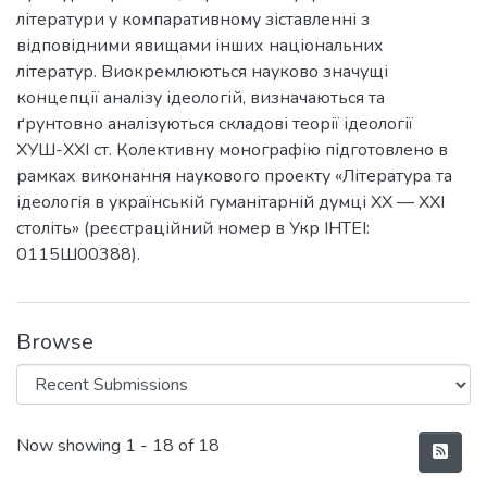
літератури у компаративному зіставленні з
відповідними явищами інших національних
літератур. Виокремлюються науково значущі
концепції аналізу ідеологій, визначаються та
ґрунтовно аналізуються складові теорії ідеології
ХУШ-ХХІ ст. Колективну монографію підготовлено в
рамках виконання наукового проекту «Література та
ідеологія в українській гуманітарній думці ХХ — ХХІ
століть» (реєстраційний номер в Укр ІНТЕІ:
0115Ш00388).
Browse
Recent Submissions
Now showing
1 - 18 of 18