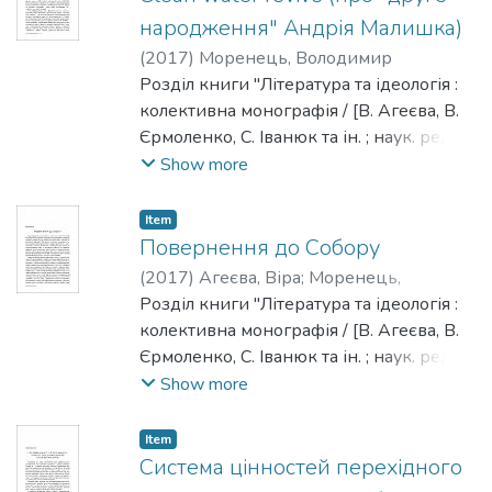
Брюховецький В. С., Іванюк С. С.,
народження" Андрія Малишка)
Ісіченко І., Квіт С. М., Панченко В. Є.,
(
2017
)
Моренець, Володимир
Пронкевич О. В., Шалагінов Б. Б."
Розділ книги "Література та ідеологія :
колективна монографія / [В. Агеєва, В.
Єрмоленко, С. Іванюк та ін. ; наук. ред. та
упоряд. Моренець В. П.] ; Нац. ун-т
Show more
"Києво-Могилянська академія". - Київ :
[НаУКМА], 2017. - 482 с. - Редкол. :
Item
Моренець В. П., Агеєєва В. П.,
Повернення до Собору
Брюховецький В. С., Іванюк С. С.,
(
2017
)
Агеєва, Віра
;
Моренець,
Ісіченко І., Квіт С. М., Панченко В. Є.,
Володимир
Розділ книги "Література та ідеологія :
Пронкевич О. В., Шалагінов Б. Б."
колективна монографія / [В. Агеєва, В.
Єрмоленко, С. Іванюк та ін. ; наук. ред. та
упоряд. Моренець В. П.] ; Нац. ун-т
Show more
"Києво-Могилянська академія". - Київ :
[НаУКМА], 2017. - 482 с. - Редкол. :
Item
Моренець В. П., Агеєєва В. П.,
Система цінностей перехідного
Брюховецький В. С., Іванюк С. С.,