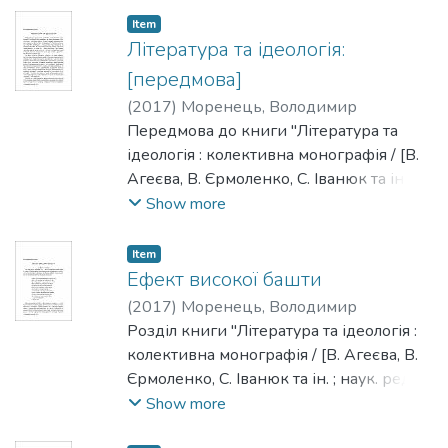
Item
Література та ідеологія:
[передмова]
(
2017
)
Моренець, Володимир
Передмова до книги "Література та
ідеологія : колективна монографія / [В.
Агеєва, В. Єрмоленко, С. Іванюк та ін. ;
наук. ред. та упоряд. Моренець В. П.] ;
Show more
Нац. ун-т "Києво-Могилянська
академія". - Київ : [НаУКМА], 2017. -
Item
482 с. - Редкол. : Моренець В. П.,
Ефект високої башти
Агеєєва В. П., Брюховецький В. С.,
(
2017
)
Моренець, Володимир
Іванюк С. С., Ісіченко І., Квіт С. М.,
Розділ книги "Література та ідеологія :
Панченко В. Є., Пронкевич О. В.,
колективна монографія / [В. Агеєва, В.
Шалагінов Б. Б."
Єрмоленко, С. Іванюк та ін. ; наук. ред. та
упоряд. Моренець В. П.] ; Нац. ун-т
Show more
"Києво-Могилянська академія". - Київ :