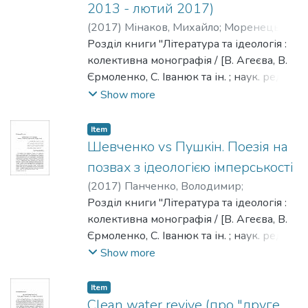
2013 - лютий 2017)
(
2017
)
Мінаков, Михайло
;
Моренець,
Володимир
Розділ книги "Література та ідеологія :
колективна монографія / [В. Агеєва, В.
Єрмоленко, С. Іванюк та ін. ; наук. ред. та
упоряд. Моренець В. П.] ; Нац. ун-т
Show more
"Києво-Могилянська академія". - Київ :
[НаУКМА], 2017. - 482 с. - Редкол. :
Item
Моренець В. П., Агеєєва В. П.,
Шевченко vs Пушкін. Поезія на
Брюховецький В. С., Іванюк С. С.,
позвах з ідеологією імперськості
Ісіченко І., Квіт С. М., Панченко В. Є.,
(
2017
)
Панченко, Володимир
;
Пронкевич О. В., Шалагінов Б. Б."
Моренець, Володимир
Розділ книги "Література та ідеологія :
колективна монографія / [В. Агеєва, В.
Єрмоленко, С. Іванюк та ін. ; наук. ред. та
упоряд. Моренець В. П.] ; Нац. ун-т
Show more
"Києво-Могилянська академія". - Київ :
[НаУКМА], 2017. - 482 с. - Редкол. :
Item
Моренець В. П., Агеєєва В. П.,
Clean water revive (про "друге