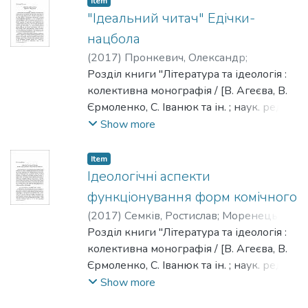
Item
Моренець В. П., Агеєєва В. П.,
"Ідеальний читач" Едічки-
Брюховецький В. С., Іванюк С. С.,
нацбола
Ісіченко І., Квіт С. М., Панченко В. Є.,
(
2017
)
Пронкевич, Олександр
;
Пронкевич О. В., Шалагінов Б. Б."
Моренець, Володимир
Розділ книги "Література та ідеологія :
колективна монографія / [В. Агеєва, В.
Єрмоленко, С. Іванюк та ін. ; наук. ред. та
упоряд. Моренець В. П.] ; Нац. ун-т
Show more
"Києво-Могилянська академія". - Київ :
[НаУКМА], 2017. - 482 с. - Редкол. :
Item
Моренець В. П., Агеєєва В. П.,
Ідеологічні аспекти
Брюховецький В. С., Іванюк С. С.,
функціонування форм комічного
Ісіченко І., Квіт С. М., Панченко В. Є.,
(
2017
)
Семків, Ростислав
;
Моренець,
Пронкевич О. В., Шалагінов Б. Б."
Володимир
Розділ книги "Література та ідеологія :
колективна монографія / [В. Агеєва, В.
Єрмоленко, С. Іванюк та ін. ; наук. ред. та
упоряд. Моренець В. П.] ; Нац. ун-т
Show more
"Києво-Могилянська академія". - Київ :