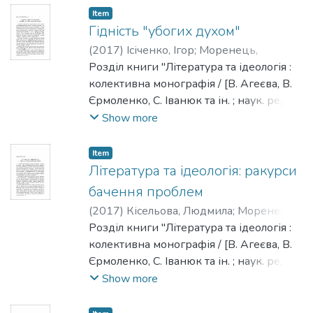
[НаУКМА], 2017. - 482 с. - Редкол. :
Item
Моренець В. П., Агеєєва В. П.,
Гідність "убогих духом"
Брюховецький В. С., Іванюк С. С.,
(
2017
)
Ісіченко, Ігор
;
Моренець,
Ісіченко І., Квіт С. М., Панченко В. Є.,
Володимир
Розділ книги "Література та ідеологія :
Пронкевич О. В., Шалагінов Б. Б."
колективна монографія / [В. Агеєва, В.
Єрмоленко, С. Іванюк та ін. ; наук. ред. та
упоряд. Моренець В. П.] ; Нац. ун-т
Show more
"Києво-Могилянська академія". - Київ :
[НаУКМА], 2017. - 482 с. - Редкол. :
Item
Моренець В. П., Агеєєва В. П.,
Література та ідеологія: ракурси
Брюховецький В. С., Іванюк С. С.,
бачення проблем
Ісіченко І., Квіт С. М., Панченко В. Є.,
(
2017
)
Кісельова, Людмила
;
Моренець,
Пронкевич О. В., Шалагінов Б. Б."
Володимир
Розділ книги "Література та ідеологія :
колективна монографія / [В. Агеєва, В.
Єрмоленко, С. Іванюк та ін. ; наук. ред. та
упоряд. Моренець В. П.] ; Нац. ун-т
Show more
"Києво-Могилянська академія". - Київ :
[НаУКМА], 2017. - 482 с. - Редкол. :