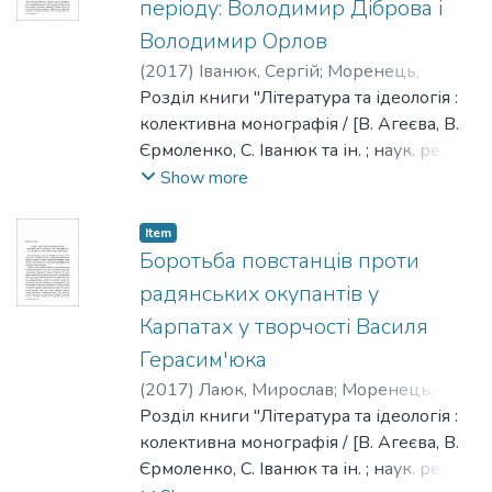
періоду: Володимир Діброва і
Ісіченко І., Квіт С. М., Панченко В. Є.,
Володимир Орлов
Пронкевич О. В., Шалагінов Б. Б."
(
2017
)
Іванюк, Сергій
;
Моренець,
Володимир
Розділ книги "Література та ідеологія :
колективна монографія / [В. Агеєва, В.
Єрмоленко, С. Іванюк та ін. ; наук. ред. та
упоряд. Моренець В. П.] ; Нац. ун-т
Show more
"Києво-Могилянська академія". - Київ :
[НаУКМА], 2017. - 482 с. - Редкол. :
Item
Моренець В. П., Агеєєва В. П.,
Боротьба повстанців проти
Брюховецький В. С., Іванюк С. С.,
радянських окупантів у
Ісіченко І., Квіт С. М., Панченко В. Є.,
Карпатах у творчості Василя
Пронкевич О. В., Шалагінов Б. Б."
Герасим'юка
(
2017
)
Лаюк, Мирослав
;
Моренець,
Володимир
Розділ книги "Література та ідеологія :
колективна монографія / [В. Агеєва, В.
Єрмоленко, С. Іванюк та ін. ; наук. ред. та