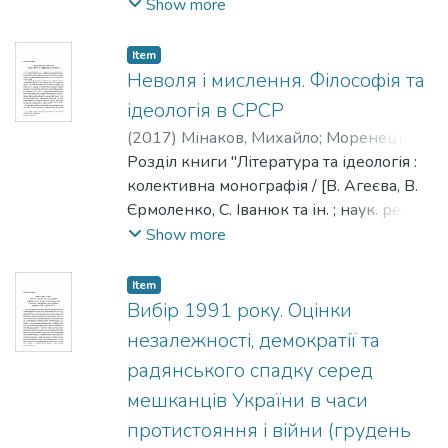
упоряд. Моренець В. П.] ; Нац. ун-т
Show more
"Києво-Могилянська академія". - Київ :
[НаУКМА], 2017. - 482 с. - Редкол. :
Item
Моренець В. П., Агеєєва В. П.,
Неволя і мислення. Філософія та
Брюховецький В. С., Іванюк С. С.,
ідеологія в СРСР
Ісіченко І., Квіт С. М., Панченко В. Є.,
(
2017
)
Мінаков, Михайло
;
Моренець,
Пронкевич О. В., Шалагінов Б. Б."
Володимир
Розділ книги "Література та ідеологія :
колективна монографія / [В. Агеєва, В.
Єрмоленко, С. Іванюк та ін. ; наук. ред. та
упоряд. Моренець В. П.] ; Нац. ун-т
Show more
"Києво-Могилянська академія". - Київ :
[НаУКМА], 2017. - 482 с. - Редкол. :
Item
Моренець В. П., Агеєєва В. П.,
Вибір 1991 року. Оцінки
Брюховецький В. С., Іванюк С. С.,
незалежності, демократії та
Ісіченко І., Квіт С. М., Панченко В. Є.,
радянського спадку серед
Пронкевич О. В., Шалагінов Б. Б."
мешканців України в часи
протистояння і війни (грудень