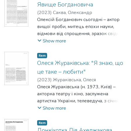
форум продовжує мистецьку молодість.
Явище Богдановича
Про сміливість і наполегливість, з якою
(
2023
)
Саква, Олександр
він рухається вперед, віддзеркалюючи
Олексій Богданович сьогодні – актор
новітні часи, свідчить вибір фільму-
вищої проби, митець епохи науки,
відкриття, який не всім припав до
відмови від спрощення, зразок свідомої
смаку.
творчості без втрати повноти
Show more
сценічного буття. Він – явище, що
повертає театру його святе
Item
призначення.
Олеся Жураківська: "Я знаю, що
це таке – любити"
(
2023
)
Жураківська, Олеся
Олеся Жураківська (н. 1973, Київ) –
акторка театру і кіно, заслужена
артистка України, телеведуча, з січня
2023 – виконуюча обов’язки
Show more
директорки-художньої керівниці
Київського академічного театру драми і
Item
комедії на лівому березі Дніпра,
Донкіхотка Лія Ахеджакова