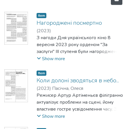
Item
Нагороджені посмертно
(
2023
)
З нагоди Дня українського кіно 8
вересня 2023 року орденом "За
заслуги" ІІІ ступеня були нагороджені
кінематографісти, які воюють на
Show more
фронті. Семеро з них – посмертно.
Item
Коли долоні зводяться в небо...
(
2023
)
Пасічна, Олеся
Режисер Артур Артіменьєв філігранно
актуалізує проблеми на сцені, йому
властиве гостре усвідомлення часу. За
почуттям обов’язку Артур пішов
Show more
воювати у перші дні повномасштабного