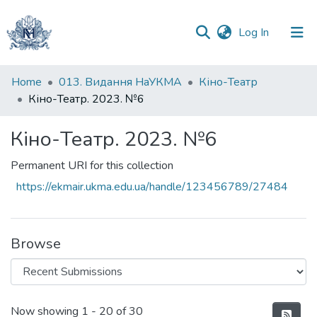
(current)
Log In
Communities
Home
013. Видання НаУКМА
Кіно-Театр
&
Кіно-Театр. 2023. №6
Collections
Кіно-Театр. 2023. №6
All of DSpace
Permanent URI for this collection
Statistics
https://ekmair.ukma.edu.ua/handle/123456789/27484
Browse
Recent Submissions
Now showing
1 - 20 of 30