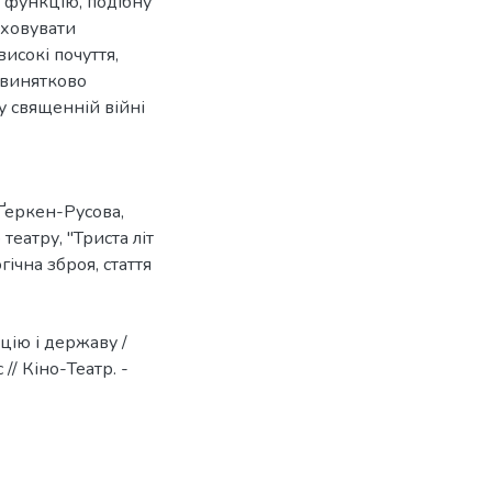
ї функцію, подібну
иховувати
високі почуття,
 винятково
у священній війні
 Ґеркен-Русова
,
 театру
,
"Триста літ
огічна зброя
,
стаття
ацію і державу /
// Кіно-Театр. -