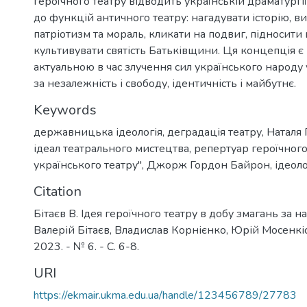
героїчного театру відводить українській драматургі
до функцій античного театру: нагадувати історію, в
патріотизм та мораль, кликати на подвиг, підносити 
культивувати святість Батьківщини. Ця концепція є
актуальною в час злучення сил українського народу 
за незалежність і свободу, ідентичність і майбутнє.
Keywords
державницька ідеологія
,
деградація театру
,
Наталя
ідеал театрального мистецтва
,
репертуар героїчного
українського театру"
,
Джорж Гордон Байрон
,
ідеол
Citation
Бітаєв В. Ідея героїчного театру в добу змагань за н
Валерій Бітаєв, Владислав Корнієнко, Юрій Мосенкіс 
2023. - № 6. - C. 6-8.
URI
https://ekmair.ukma.edu.ua/handle/123456789/27783