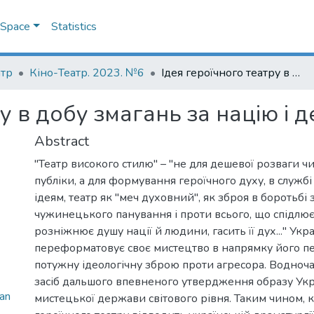
DSpace
Statistics
атр
Кіно-Театр. 2023. №6
Ідея героїчного театру в добу змагань за націю і державу
ру в добу змагань за націю і 
Abstract
"Театр високого стилю" – "не для дешевої розваги чи
публіки, а для формування героїчного духу, в службі
ідеям, театр як "меч духовний", як зброя в боротьбі
чужинецького панування і проти всього, що спідлює
розніжнює душу нації й людини, гасить її дух..." Укр
переформатовує своє мистецтво в напрямку його п
потужну ідеологічну зброю проти агресора. Водноча
засіб дальшого впевненого утвердження образу Укр
an
мистецької держави світового рівня. Таким чином, 