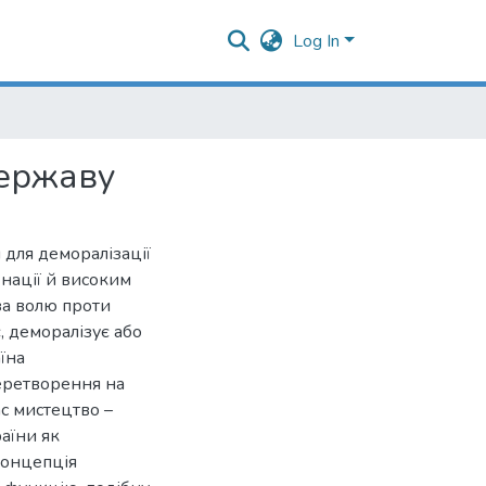
Log In
державу
 для деморалізації
 нації й високим
 за волю проти
, деморалізує або
аїна
еретворення на
с мистецтво –
аїни як
концепція