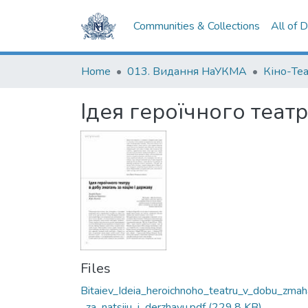
Communities & Collections
All of 
Home
013. Видання НаУКМА
Кіно-Те
Ідея героїчного теат
Files
Bitaiev_Ideia_heroichnoho_teatru_v_dobu_zmah
_za_natsiiu_i_derzhavu.pdf
(229.8 KB)