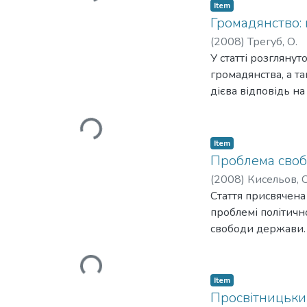
Loading...
Item
Громадянство: 
(
2008
)
Трегуб, О.
У статті розглянут
громадянства, а т
дієва відповідь на
Loading...
Item
Проблема своб
(
2008
)
Кисельов, 
Стаття присвячена
проблемі політичн
свободи держави. 
Loading...
Item
Просвітницький