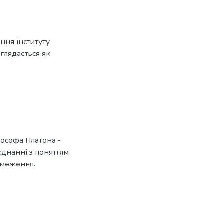
ання інституту
глядається як
лософа Платона -
єднанні з поняттям
бмеження.