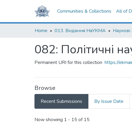
Communities & Collections
All of 
Home
013. Видання НаУКМА
Наукові
082: Політичні на
Permanent URI for this collection
https://ekm
Browse
Recent Submissions
By Issue Date
Recent Submissions
Now showing
1 - 15 of 15