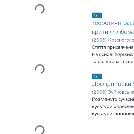
Loading...
Item
Теоретичні зас
критики лібера
(
2008
)
Красноголо
Стаття присвячена 
На основі порівня
та розкриває осно
Loading...
розгляд комунітарн
Як комунітарна по
Item
Дослідницький 
(
2008
)
Зуйковська,
Розглянуто сучасні
культури окреслен
культури, чинникі
системою.