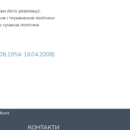
м його реалізації,
я і тлумачення політики
о сучасна політика
 розуміння політичного
.08.1954-16.04.2008)
dback
КОНТАКТИ