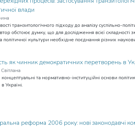
рехідних процесів: застосування транзитологіч
Huntington in "The
тичної влади
atization" will be of great value. This article is a detailed abstr
рина
 Congress of American Political Science Association.
вості транзитологічного підходу до аналізу суспільно-пол
втор обстоює думку, що для дослідження всієї складності з
а політичної культури необхідне поєднання різних науков
 дослідження моделей розподілу політичної влади. Автор д
, розроблену Й. Шумпетером, вказуючи на низку її особлив
сть як чинник демократичних перетворень в Ук
 Світлана
то концептуальні та нормативно-інституційні основи політ
 в Україні.
альна реформа 2006 року: нові законодавчі ком