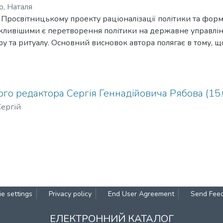
, Наталя
 Просвітницькому проекту раціоналізації політики та форма
ливішими є перетворення політики на державне управлінн
фу та ритуалу. Основний висновок автора полягає в тому, щ
нцептуальних підходів, оскільки просвітницька парадигма
ву валідність.
ого редактора Сергія Геннадійовича Рябова (15
Сергій
e settings
Privacy policy
End User Agreement
Send Fee
ЕЛЕКТРОННИЙ КАТАЛОГ