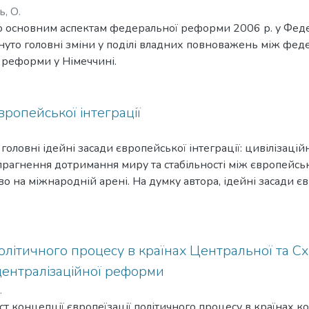
, О.
о основним аспектам федеральної реформи 2006 р. у Феде
нуто головні зміни у поділі владних повноважень між фед
 реформи у Німеччині.
вропейської інтеграції
 головні ідейні засади європейської інтеграції: цивілізаці
, прагнення дотримання миру та стабільності між європейсь
во на міжнародній арені. На думку автора, ідейні засади є
лися впродовж історії і чітко викристалізувалися після Друг
олітичного процесу в країнах Центральної та С
централізаційної реформи
.
ст концепції європеїзації політичного процесу в країнах к