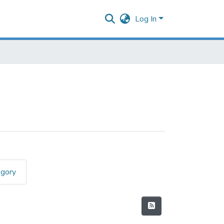
Log In
egory