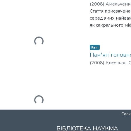
(
2008
)
Амельченко
Стаття присвячена
серед яких найваж
як сакрального мі
потребує нових ко
втрачає свою науко
Loading...
Item
Пам'яті головн
(
2008
)
Кисельов, 
Loading...
Cooki
БІБЛІОТЕКА НАУКМА