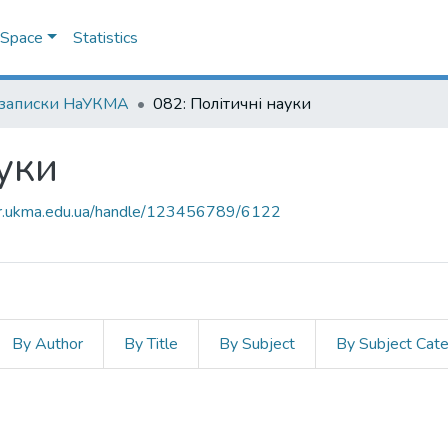
DSpace
Statistics
 записки НаУКМА
082: Політичні науки
уки
air.ukma.edu.ua/handle/123456789/6122
By Author
By Title
By Subject
By Subject Cat