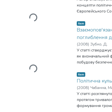
концепти політичн
Європейського Сою
Loading...
розглядається на 
регіону, спрямув
Item
регіональними ст
Взаємопов'язан
поглиблення д
(
2008
)
Зубко, Д.
У статті стверджу
як визначальний ф
побудову безпечно
Loading...
в Союзі.
Item
Політична куль
(
2008
)
Чабанна, М
У статті розглянут
протягом тривалог
формування громад