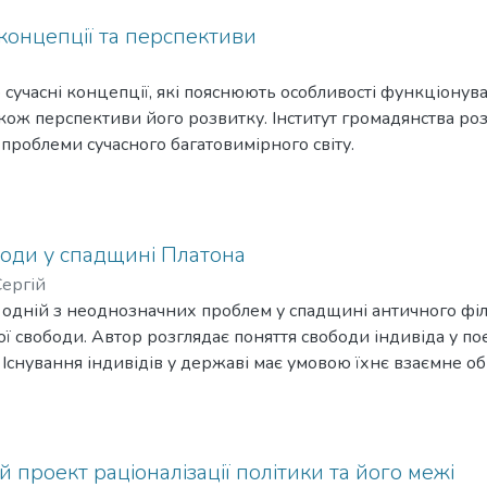
концепції та перспективи
о сучасні концепції, які пояснюють особливості функціонув
акож перспективи його розвитку. Інститут громадянства роз
 проблеми сучасного багатовимірного світу.
оди у спадщині Платона
Сергій
 одній з неоднозначних проблем у спадщині античного фі
ої свободи. Автор розглядає поняття свободи індивіда у по
Існування індивідів у державі має умовою їхнє взаємне о
 проект раціоналізації політики та його межі