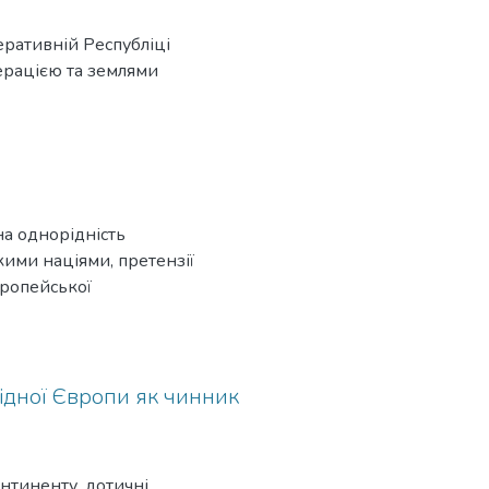
ративній Республіці
ерацією та землями
йна однорідність
кими націями, претензії
вропейської
ої світової війни.
хідної Європи як чинник
онтиненту, дотичні