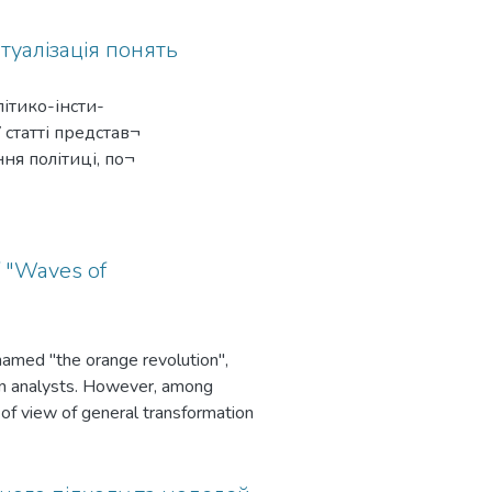
туалізація понять
ітико-інсти-
 статті представ¬
ня політиці, по¬
зму. Вводяться по¬
f "Waves of
named "the orange revolution",
ign analysts. However, among
of view of general transformation
 of the fact that everything that is
n changes is the key to their
ralizations made by a famous