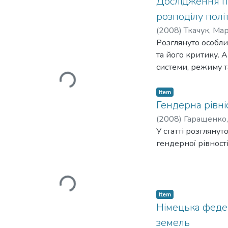
Дослідження пе
American scholar S. 
розподілу полі
Third Wave of Democr
(
2008
)
Ткачук, Ма
table" at the Annual
Розглянуто особли
та його критику. А
системи, режиму т
Loading...
із яких може бути
модель демократії
Item
Гендерна рівні
(
2008
)
Гаращенко,
У статті розгляну
гендерної рівності
Loading...
Item
Німецька федер
земель