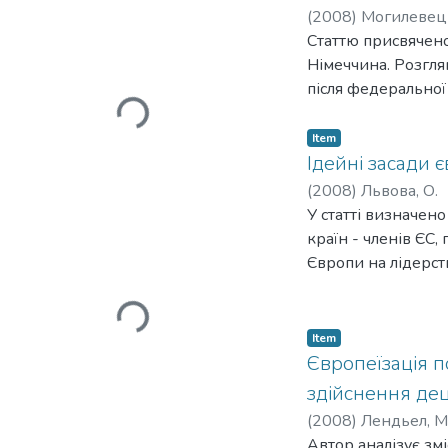
(
2008
)
Могилевець
Статтю присвячен
Німеччина. Розгля
після федеральної
Loading...
Item
Ідейні засади є
(
2008
)
Львова, О.
У статті визначено
країн - членів ЄС
Європи на лідерст
інтеграції формува
Loading...
Item
Європеїзація п
здійснення де
(
2008
)
Лендьел, М
Автор аналізує змі