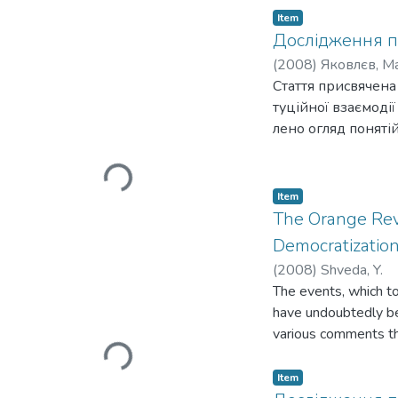
Item
Дослідження пр
(
2008
)
Яковлєв, М
Стаття присвячена
туційної взаємодії
лено огляд поняті
ширення політики,
няття донорів та 
Loading...
Item
The Orange Revo
Democratizatio
(
2008
)
Shveda, Y.
The events, which t
have undoubtedly be
various comments the
Loading...
processes of the tran
happening in Ukrain
Item
accurate perception 