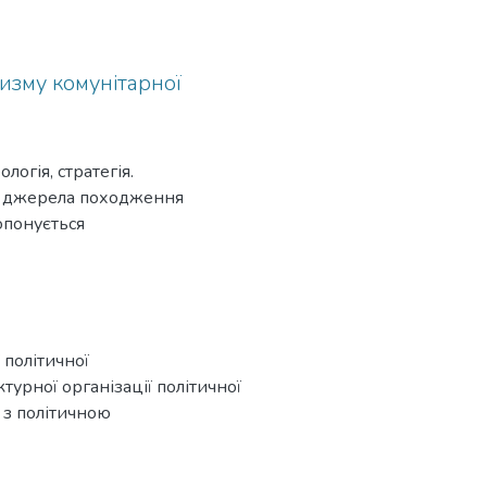
ризму комунітарної
логія, стратегія.
ює джерела походження
опонується
о розвитку.
культуралізму.
 політичної
турної організації політичної
 з політичною