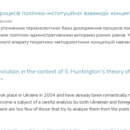
оцесів політико-інституційної взаємодії: концеп
аксим
 уточненню термінологічної бази дослідження процесів пол
 між політико-адміністративними акторами різних рівнів. У
йного апарату теоретико-методологічних концепцій навчан
 інституційних трансплантацій та інституційного ізоморфі
акцепторів інституційних трансформацій.
lution in the context of S. Huntington's theory o
n"
ook place in Ukraine in 2004 and have already been romantically 
come a subject of a careful analysis by both Ukrainian and fore
re are too few of those that try to analyze them from the point 
sition societies' political systems. To our mind, the understanding
e nowadays is a component of a complex process of transformatio
and objective analysis. In this connection we think that the gene