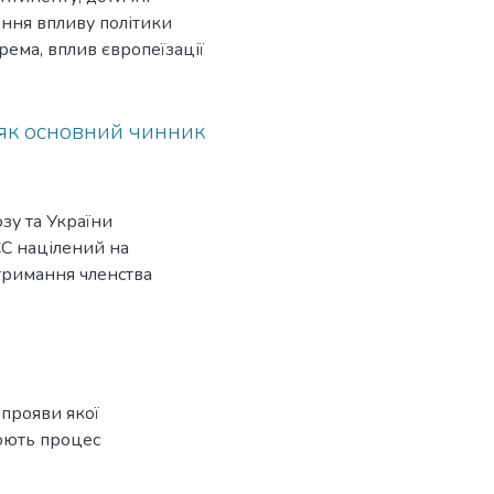
ення впливу політики
ема, вплив європеїзації
 у країнах згаданого
бленими європейськими
 як основний чинник
зу та України
ЄС націлений на
отримання членства
 прояви якої
нюють процес