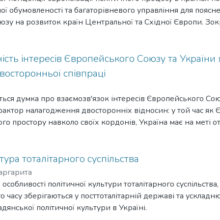
ої обумовленості та багаторівневого управління для поясн
зу на розвиток країн Центральної та Східної Європи. Зокр
прикладі здійснення децентралізації публічного управління
ання якої значною мірою визначалося стандартами, розро
руктурами.
ість інтересів Європейського Союзу та України
восторонньої співпраці
ється думка про взаємозв'язок інтересів Європейського Сою
актор налагодження двосторонніх відносин: у той час як 
го простору навколо своїх кордонів, Україна має на меті 
тура тоталітарного суспільства
аргарита
о особливості політичної культури тоталітарного суспільства,
о часу зберігаються у посттоталітарній державі та усклад
янської політичної культури в Україні.