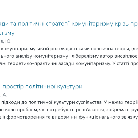
ади та політичні стратегії комунітаризму крізь п
лізму
в, Ю.
комунітаризму, який розглядається як політична теорія, ідео
льного аналізу комунітаризму і лібералізму автор висвітл
вні теоретико-практичні засади комунітаризму. У статті пр
ої політичної теорії як альтернативи суспільно-політичног
літична стратегія представлена концепція політики мульти
простір політичної культури
 А.
 підходи до політичної культури суспільства. У межах теорії
о коло проблем, які потребують розв'язання, зокрема струк
в її формотворення та видозміни, функціонального зв'язку