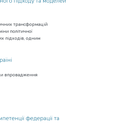
ного підходу та моделей
act of the speech on the "round
ітичних трансформацій
міни політичної
их підходів, одним
осліджує елітистську
остей.
раїні
ики впровадження
петенції федерації та