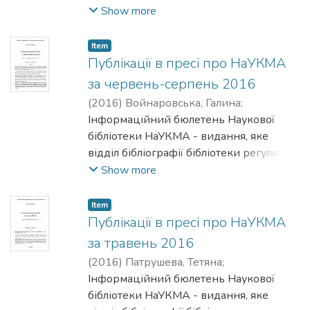
готує на основі перегляду преси.
Show more
Бюлетень містить інформацію про
публікації викладачів НаУКМА
Item
(основного складу), а також інформацію
Публікації в пресі про НаУКМА
про НаУКМА в пресі.
за червень-серпень 2016
(
2016
)
Войнаровська, Галина
;
Патрушева, Тетяна
Інформаційний бюлетень Наукової
бібліотеки НаУКМА - видання, яке
відділ бібліографії бібліотеки регулярно
готує на основі перегляду преси.
Show more
Бюлетень містить інформацію про
публікації викладачів НаУКМА
Item
(основного складу), а також інформацію
Публікації в пресі про НаУКМА
про НаУКМА в пресі.
за травень 2016
(
2016
)
Патрушева, Тетяна
;
Войнаровська, Галина
Інформаційний бюлетень Наукової
бібліотеки НаУКМА - видання, яке