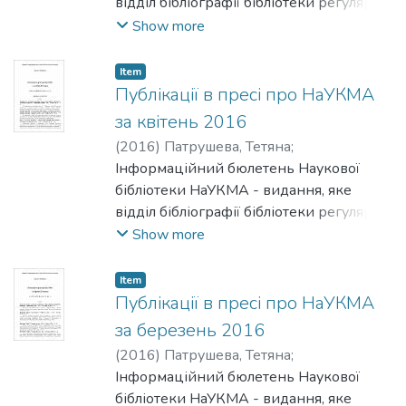
відділ бібліографії бібліотеки регулярно
готує на основі перегляду преси.
Show more
Бюлетень містить інформацію про
публікації викладачів НаУКМА
Item
(основного складу), а також інформацію
Публікації в пресі про НаУКМА
про НаУКМА в пресі.
за квітень 2016
(
2016
)
Патрушева, Тетяна
;
Войнаровська, Галина
Інформаційний бюлетень Наукової
бібліотеки НаУКМА - видання, яке
відділ бібліографії бібліотеки регулярно
готує на основі перегляду преси.
Show more
Бюлетень містить інформацію про
публікації викладачів НаУКМА
Item
(основного складу), а також інформацію
Публікації в пресі про НаУКМА
про НаУКМА в пресі.
за березень 2016
(
2016
)
Патрушева, Тетяна
;
Войнаровська, Галина
Інформаційний бюлетень Наукової
бібліотеки НаУКМА - видання, яке