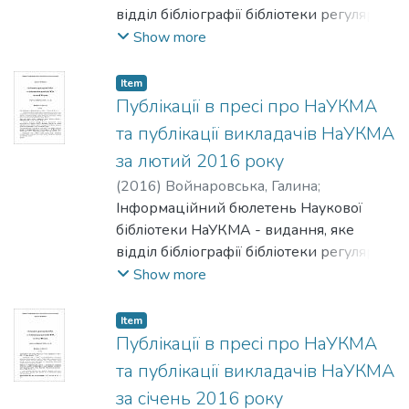
відділ бібліографії бібліотеки регулярно
готує на основі перегляду преси.
Show more
Бюлетень містить інформацію про
публікації викладачів НаУКМА
Item
(основного складу), а також інформацію
Публікації в пресі про НаУКМА
про НаУКМА в пресі.
та публікації викладачів НаУКМА
за лютий 2016 року
(
2016
)
Войнаровська, Галина
;
Патрушева, Тетяна
Інформаційний бюлетень Наукової
бібліотеки НаУКМА - видання, яке
відділ бібліографії бібліотеки регулярно
готує на основі перегляду преси.
Show more
Бюлетень містить інформацію про
публікації викладачів НаУКМА
Item
(основного складу), а також інформацію
Публікації в пресі про НаУКМА
про НаУКМА в пресі.
та публікації викладачів НаУКМА
за січень 2016 року