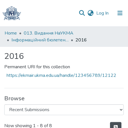
(current)
Log In
Communities
Home
013. Видання НаУКМА
&
Інформаційний бюлетень НБ НаУКМА
2016
Collections
2016
All of DSpace
Permanent URI for this collection
Statistics
https://ekmair.ukma.edu.ua/handle/123456789/12122
Browse
Recent Submissions
Now showing
1 - 8 of 8