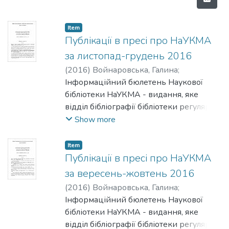
Item
Публікації в пресі про НаУКМА
за листопад-грудень 2016
(
2016
)
Войнаровська, Галина
;
Патрушева, Тетяна
Інформаційний бюлетень Наукової
бібліотеки НаУКМА - видання, яке
відділ бібліографії бібліотеки регулярно
готує на основі перегляду преси.
Show more
Бюлетень містить інформацію про
публікації викладачів НаУКМА
Item
(основного складу), а також інформацію
Публікації в пресі про НаУКМА
про НаУКМА в пресі.
за вересень-жовтень 2016
(
2016
)
Войнаровська, Галина
;
Патрушева, Тетяна
Інформаційний бюлетень Наукової
бібліотеки НаУКМА - видання, яке
відділ бібліографії бібліотеки регулярно