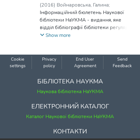
(
2016
)
Войнаровська, Галина
;
Патрушева, Тетяна
Інформаційний бюлетень Наукової
бібліотеки НаУКМА - видання, яке
відділ бібліографії бібліотеки регулярно
готує на основі перегляду преси.
Show more
Бюлетень містить інформацію про
публікації викладачів НаУКМА
(основного складу), а також інформацію
Cookie
Privacy
End User
Send
про НаУКМА в пресі.
settings
policy
Agreement
Feedback
БІБЛІОТЕКА НАУКМА
Наукова бібліотека НаУКМА
ЕЛЕКТРОННИЙ КАТАЛОГ
Каталог Наукової бібліотеки НаУКМА
КОНТАКТИ