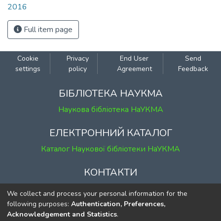
2016
Full item page
Cookie
Privacy
End User
Send
settings
policy
Agreement
Feedback
БІБЛІОТЕКА НАУКМА
Наукова бібліотека НаУКМА
ЕЛЕКТРОННИЙ КАТАЛОГ
Каталог Наукової бібліотеки НаУКМА
КОНТАКТИ
м. Київ, вул. Григорія Сковороди, 2
We collect and process your personal information for the
к. 1, к. 120
following purposes:
Authentication, Preferences,
Acknowledgement and Statistics
.
тел.
(044) 463-69-31