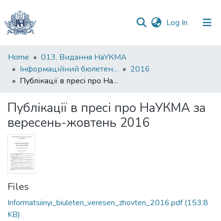
(current)
Log In
Communities
Home
013. Видання НаУКМА
&
Інформаційний бюлетень НБ НаУКМА
2016
Collections
Публікації в пресі про НаУКМА за вересень-жовтень 2016
All of DSpace
Публікації в пресі про НаУКМА за
вересень-жовтень 2016
Statistics
Files
Informatsiinyi_biuleten_veresen_zhovten_2016.pdf
(153.8
KB)