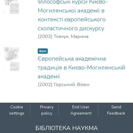
Філософські курси Києво-
Могилянської академії в
контексті європейського
схоластичного дискурсу
(
2002
)
Ткачук, Марина
Item
Європейська академічна
традиція в Києво-Могилянській
академії
(
2002
)
Горський, Вілен
Cookie
Privacy
End User
Send
settings
policy
Agreement
Feedback
БІБЛІОТЕКА НАУКМА