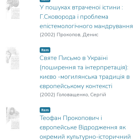
У пошуках втраченої істини :
Г.Сковорода і проблема
епістемологічного мандрування
(
2002
)
Прокопов, Денис
Item
Святе Письмо в Україні
(поширення та інтерпретація):
києво -могилянська традиція в
європейському контексті
(
2002
)
Головащенко, Сергій
Item
Теофан Прокопович і
європейське Відродження як
окремий культурно-історичний