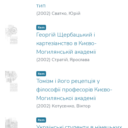
тип
(
2002
)
Сватко, Юрій
Item
Георгій Щербацький і
картезіанство в Києво-
Могилянській академії
(
2002
)
Стратій, Ярослава
Item
Томізм і його рецепція у
філософії професорів Києво-
Могилянської академії
(
2002
)
Котусенко, Віктор
Item
Українські студенти в німецьких