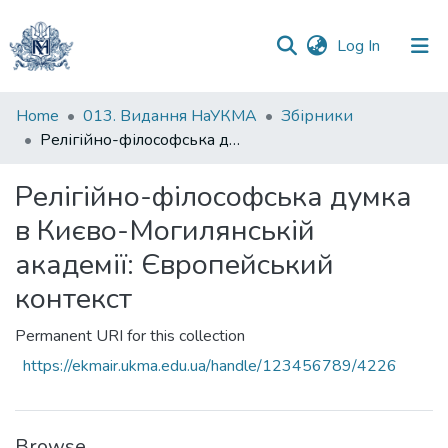
(current)
Log In
Communities
Home
013. Видання НаУКМА
Збірники
&
Релігійно-філософська думка в Києво-Могилянській академії: Європейський контекст
Collections
Релігійно-філософська думка
All of DSpace
в Києво-Могилянській
Statistics
академії: Європейський
контекст
Permanent URI for this collection
https://ekmair.ukma.edu.ua/handle/123456789/4226
Browse