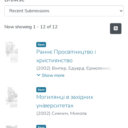
Recent Submissions
Now showing
1 - 12 of 12
Item
Раннє Просвітництво і
християнство
(
2002
)
Вінтер, Едуард
;
Єрмоленко,
Володимир
Show more
Item
Могилянці в західних
університетах
(
2002
)
Симчич, Микола
Item