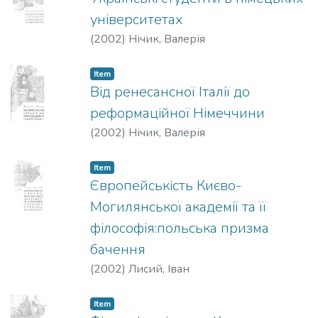
університетах
(
2002
)
Нічик, Валерія
Item
Від ренесансної Італії до
реформаційної Німеччини
(
2002
)
Нічик, Валерія
Item
Європейськість Києво-
Могилянської академії та її
філософія:польська призма
бачення
(
2002
)
Лисий, Іван
Item