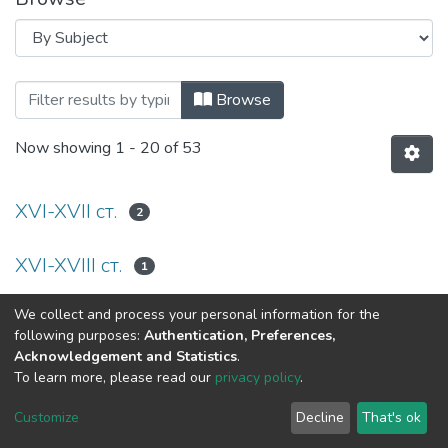
Browsing Релігійно-філософська думка
Browse
Now showing
1 - 20 of 53
XVI-XVII ст.
2
XVI-XVIII ст.
1
We collect and process your personal information for the
XVII ст.
1
following purposes:
Authentication, Preferences,
Acknowledgement and Statistics
.
Академічна традиція
1
To learn more, please read our
privacy policy
.
Customize
Decline
That's ok
Болонський університет
1