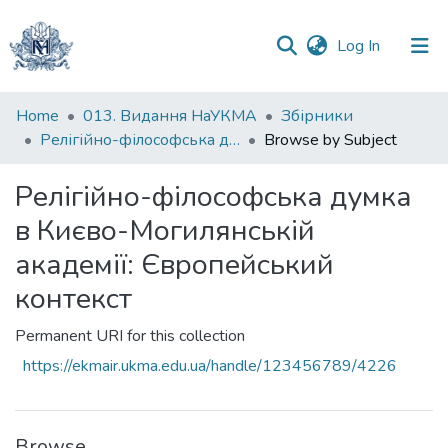
(current)
Log In
Communities
Home
013. Видання НаУКМА
Збірники
&
Релігійно-філософська думка в Києво-Могилянській академії: Європейський контекст
Browse by Subject
Collections
Релігійно-філософська думка
All of DSpace
в Києво-Могилянській
академії: Європейський
контекст
Permanent URI for this collection
https://ekmair.ukma.edu.ua/handle/123456789/4226
Browse