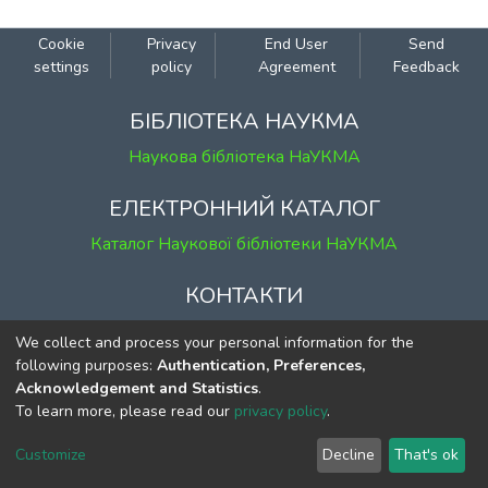
Cookie
Privacy
End User
Send
settings
policy
Agreement
Feedback
БІБЛІОТЕКА НАУКМА
Наукова бібліотека НаУКМА
ЕЛЕКТРОННИЙ КАТАЛОГ
Каталог Наукової бібліотеки НаУКМА
КОНТАКТИ
м. Київ, вул. Григорія Сковороди, 2
We collect and process your personal information for the
к. 1, к. 120
following purposes:
Authentication, Preferences,
Acknowledgement and Statistics
.
тел.
(044) 463-69-31
To learn more, please read our
privacy policy
.
ekmair@ukma.edu.ua
Customize
Decline
That's ok