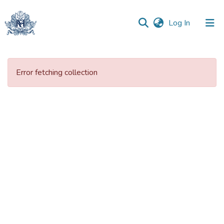
(current)
Log In
Communities
&
Error fetching collection
Collections
All of DSpace
Statistics