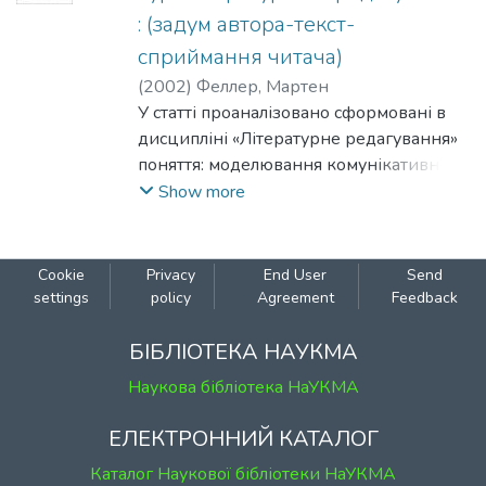
гегемонії ро-сійської мови.
: (задум автора-текст-
сприймання читача)
(
2002
)
Феллер, Мартен
У статті проаналізовано сформовані в
дисципліні «Літературне редагування»
поняття: моделювання комунікативного
акту, адекватність сприймання тексту,
Show more
моральність тексту, напруга викладу,
плани у викладі, патогенний текст,
читацьке сприймання, ясність. Джерело
Cookie
Privacy
End User
Send
основних ідей, покладене в їх основу,-
settings
policy
Agreement
Feedback
уявлення про процес сприймання і
створення тексту, про типи реципієнтів
БІБЛІОТЕКА НАУКМА
Арістотеля, O. Потебні, T. Прокоповича,
Наукова бібліотека НаУКМА
Л. Булаховського, A. Федорова.
ЕЛЕКТРОННИЙ КАТАЛОГ
Каталог Наукової бібліотеки НаУКМА