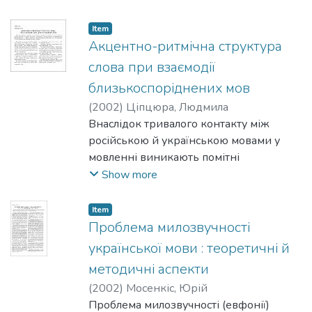
(вільного і фразеологічного типу). Ha тлі
контексту сучасного українського
Item
мовлення ЗMI виявлено види
Акцентно-ритмічна структура
трансформації одиниць сполук, що
слова при взаємодії
сприяють вивченню актуальних у наш
близькоспоріднених мов
час процесів збагачення мови.
(
2002
)
Ціпцюра, Людмила
Внаслідок тривалого контакту між
російською й українською мовами у
мовленні виникають помітні
відхилення від норми в обох мовах і на
Show more
всіх рівнях. Особливо стійкою є
інтерференція на фонетичному рівні -
Item
суттєво змінюється акцентно-ритмічна
Проблема милозвучності
структура слова, що призводить до
української мови : теоретичні й
зміни інтонації та традиційної
методичні аспекти
мелодики мовлення.
(
2002
)
Мосенкіс, Юрій
Проблема милозвучності (евфонії)