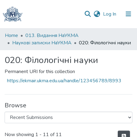
(current)
Log In
Communities
Home
013. Видання НаУКМА
&
Наукові записки НаУКМА
020: Філологічні науки
Collections
020: Філологічні науки
All of DSpace
Permanent URI for this collection
Statistics
https://ekmair.ukma.edu.ua/handle/123456789/8993
Browse
Recent Submissions
Now showing
1 - 11 of 11