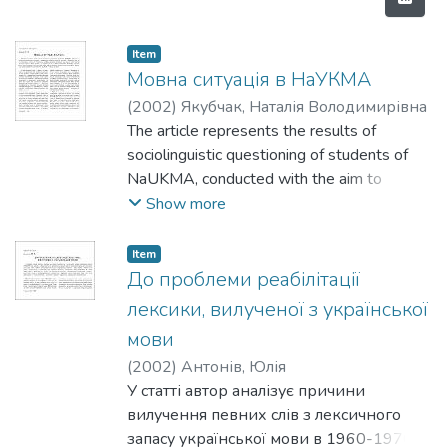
Item
Мовна ситуація в НаУКМА
(
2002
)
Якубчак, Наталія Володимирівна
The article represents the results of
sociolinguistic questioning of students of
NaUKMA, conducted with the aim to
elucidate a linguistic situation with Ukrainian
Show more
language in context of Ukrainian-Russian
bilinguism at NaUKMA. The studied aspects
Item
are knowing and speaking, their interaction,
До проблеми реабілітації
influence of surroundings on forming of
лексики, вилученої з української
language orientation, analyzed in age,
мови
faculty, and region peculiarities. Investigated
(
2002
)
Антонів, Юлія
the level of language stability of students
У статті автор аналізує причини
of NaUKMA in comparison with students of
вилучення певних слів з лексичного
other Kyiv universities. It shows the
запасу української мови в 1960-1970-x
priorities in language politics of students of