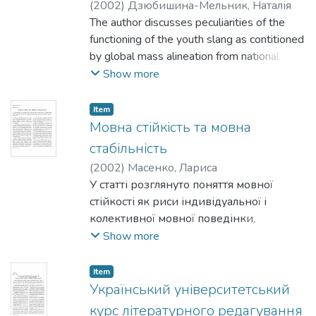
(
2002
)
Дзюбишина-Мельник, Наталія
контексту, створеного системою
The author discusses peculiarities of the
ідеологічно значущих атрибутів.
functioning of the youth slang as contitioned
Ілюстративним матеріалом є мовні
by global mass alineation from national
засоби газетних жанрів, зокрема жанру
culture by dehumanization of society. Using
Show more
передової статті як найбільш
new factual evidence, the author concludes
уніфікованого типу висловлювання у
that not only slang lexicon, but also is social
Item
суспільній комуні-кації радянської
and age bases, usage areal has been
Мовна стійкість та мовна
доби.
growing. The slang is gradually turning into
стабільність
the vernacular of people belonging to mass
(
2002
)
Масенко, Лариса
culture, thus neutralizing the inculturational
У статті розглянуто поняття мовної
function of language.
стійкості як риси індивідуальної і
колективної мовної поведінки,
важливої для збереження стабільності
Show more
національної мови в конфліктній
двомовній ситуації. Підкреслено
Item
необхідність формування
Український університетський
україномовних середовищ як протидії
курс літературного редагування