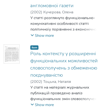
англомовної газети
(
2002
)
Кучерова, Олена
У статті розглянуто функціонально-
комунікативні особливості статті
політичноїу порівнянні з економічною
статтею сучасних провідних
Show more
англомовних газет. Згідно з
функціональним критерієм
Item
виділяються тема-рематичні і тематичні
Роль контексту у розширенні
заголовки для обох видів статей. За
функціональних можливостей
комунікативною спрямованістю
словосполучень з обмеженою
виділяємо заголовок-констатив,
поєднуваністю
заголовок-перформатив, заголовок-
промісив та заголовок-менасив для
(
2002
)
Тоцька, Наталія
політичної статті і такі заголовки для
У cтaттi на матеріалі журнальних
економічної статті: заголовок-констатив,
публікацій проведено аналіз
заголовок-перформатив і заголовок-
функціональних змін словосполучень з
директив.
прогнозованою сполучуваністю
Show more