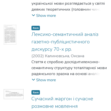
української мови розглядається у світлі
деяких теоретичних (головним чином
типологічних) спостережень і
Show more
методичних рекомендацій.
Item
Лексико-семантичний аналіз
газетно-публіцистичного
дискурсу 70-х рр.
(
2002
)
Калиновська, Оксана
Стаття є спробою дослідитилексико-
семантичну структуру тоталітарної мови
радянського зразка на основі аналізу
газетних жанрів публіцистичного
Show more
дискурсу. У структурі радянської но-
вомови виділено тематичні групи
Item
лексики, подано моделі атрибутивних
Сучасний жаргон і сучасне
значень, розглядаються явища
розмовне мовлення
семантичної трансформації в умовах