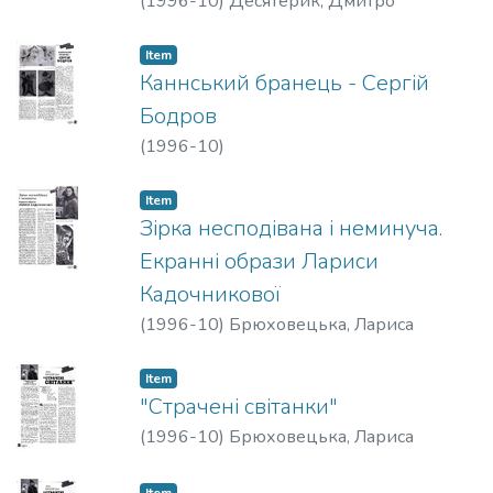
(
1996-10
)
Десятерик, Дмитро
Item
Каннський бранець - Сергій
Бодров
(
1996-10
)
Item
Зірка несподівана і неминуча.
Екранні образи Лариси
Кадочникової
(
1996-10
)
Брюховецька, Лариса
Item
"Страчені світанки"
(
1996-10
)
Брюховецька, Лариса