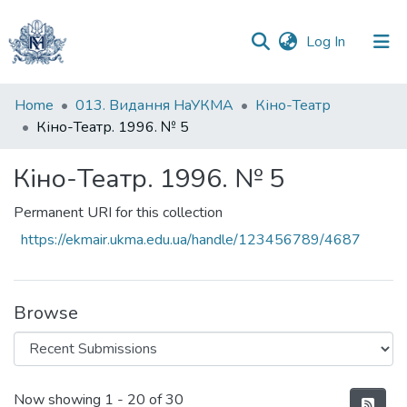
(current)
Log In
Communities
Home
013. Видання НаУКМА
Кіно-Театр
&
Кіно-Театр. 1996. № 5
Collections
Кіно-Театр. 1996. № 5
All of DSpace
Permanent URI for this collection
Statistics
https://ekmair.ukma.edu.ua/handle/123456789/4687
Browse
Recent Submissions
Now showing
1 - 20 of 30