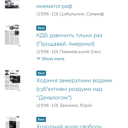
кінематограф
(
1996-10
)
Цибульник, Суламіф
Item
КДБ дзвонить тільки раз
(Прощавай, Америко!)
(
1996-10
)
Плажевський, Єжи
;
Брюховецька, Лариса
Show more
Item
Ходіння замерзлими водами
(суб'єктивні роздуми над
"Декалогом")
(
1996-10
)
Зазимко, Юрій
Item
Холодний колір свободи