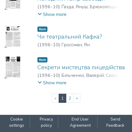
(
1996-10
)
Ґазда, Януш
;
Брюховецька,
Лариса
Show more
Item
Чи театральний Кафка?
(
1996-10
)
Гроссман, Ян
Item
Секрети мистецтва лицедійства
(
1996-10
)
Більченко, Валерій
;
Саварезе,
Ніколя
;
Барба, Еуженіо
Show more
(current)
«
1
2
»
Cookie
Privacy
End User
Send
settings
policy
Agreement
Feedback