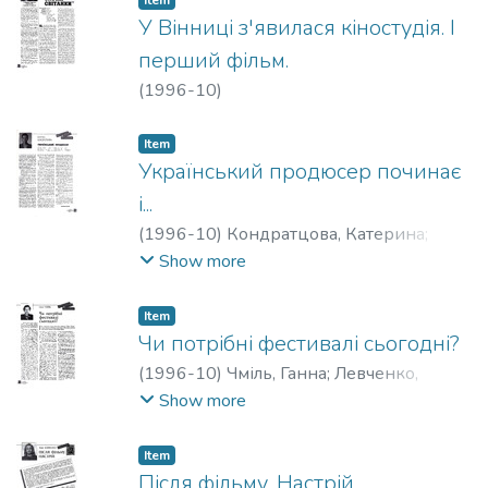
Item
У Вінниці з'явилася кіностудія. І
перший фільм.
(
1996-10
)
Item
Український продюсер починає
і...
(
1996-10
)
Кондратцова, Катерина
;
Левченко, Олена
Show more
Item
Чи потрібні фестивалі сьогодні?
(
1996-10
)
Чміль, Ганна
;
Левченко,
Олена
Show more
Item
Після фільму. Настрій