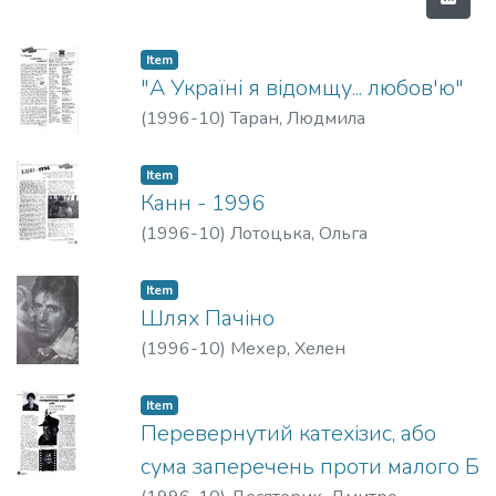
Item
"А Україні я відомщу... любов'ю"
(
1996-10
)
Таран, Людмила
Item
Канн - 1996
(
1996-10
)
Лотоцька, Ольга
Item
Шлях Пачіно
(
1996-10
)
Мехер, Хелен
Item
Перевернутий катехізис, або
сума заперечень проти малого Б