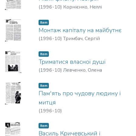
(
1996-10
)
Корнієнко, Неллі
Item
Монтаж капіталу на майбутнє
(
1996-10
)
Тримбач, Сергій
Item
Триматися власної душі
(
1996-10
)
Левченко, Олена
Item
Пам'ять про чудову людину і
митця
(
1996-10
)
Item
Василь Кричевський і