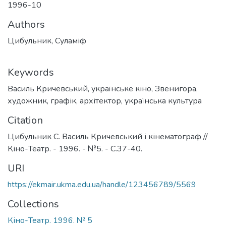
1996-10
Authors
Цибульник, Суламіф
Keywords
Василь Кричевський
,
українське кіно
,
Звенигора
,
художник
,
графік
,
архітектор
,
українська культура
Citation
Цибульник С. Василь Кричевський і кінематограф //
Кіно-Театр. - 1996. - №5. - С.37-40.
URI
https://ekmair.ukma.edu.ua/handle/123456789/5569
Collections
Кіно-Театр. 1996. № 5