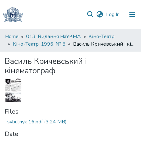
(current)
Log In
Communities
Home
013. Видання НаУКМА
Кіно-Театр
&
Кіно-Театр. 1996. № 5
Василь Кричевський і кінематограф
Collections
Василь Кричевський і
All of DSpace
кінематограф
Statistics
Files
Tsybul'nyk 16.pdf
(3.24 MB)
Date