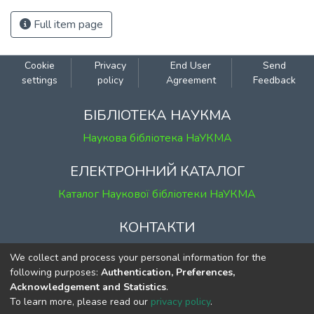
Full item page
Cookie
Privacy
End User
Send
settings
policy
Agreement
Feedback
БІБЛІОТЕКА НАУКМА
Наукова бібліотека НаУКМА
ЕЛЕКТРОННИЙ КАТАЛОГ
Каталог Наукової бібліотеки НаУКМА
КОНТАКТИ
м. Київ, вул. Григорія Сковороди, 2
We collect and process your personal information for the
к. 1, к. 120
following purposes:
Authentication, Preferences,
Acknowledgement and Statistics
.
тел.
(044) 463-69-31
To learn more, please read our
privacy policy
.
ekmair@ukma.edu.ua