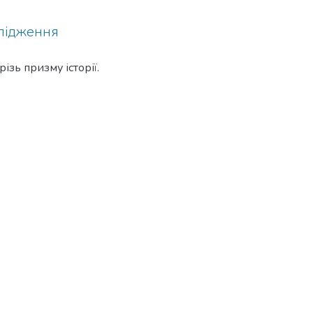
слідження
ізь призму історії.