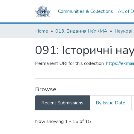
Communities & Collections
All of 
Home
013. Видання НаУКМА
Наукові
091: Історичні на
Permanent URI for this collection
https://ekm
Browse
Recent Submissions
By Issue Date
Recent Submissions
Now showing
1 - 15 of 15