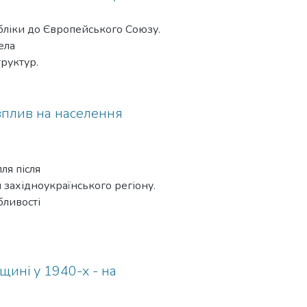
убліки до Європейського Союзу.
ела
руктур.
ї вплив на населення
ля після
 західноукраїнського регіону.
бливості
ння.
щині у 1940-х - на