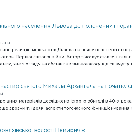
ільного населення Львова до полонених і поран
сана
зовано реакцію мешканців Львова на появу полонених і пор
чатком Першої світової війни. Автор з’ясовує ставлення льв
них, яке з огляду на обставини змінювалося від співчуття 
астир святого Михаїла Архангела на початку св
ій
 архівних матеріалів досліджено історію обителі в 40-х роках
аще зрозуміти деякі аспекти тогочасного функціонування 
рняхівської волості Немиричів