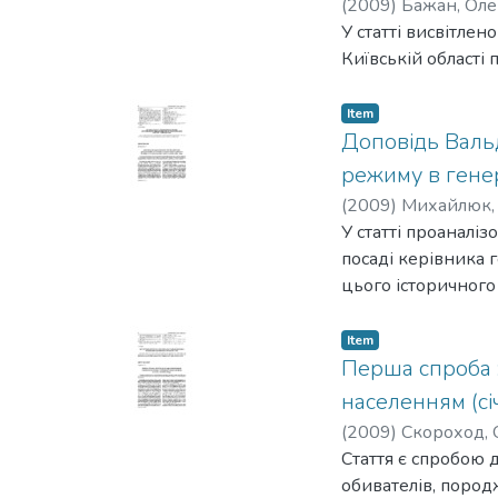
(
2009
)
Бажан, Оле
У статті висвітлен
Київській області п
Item
Доповідь Валь
режиму в генер
(
2009
)
Михайлюк,
У статті проаналі
посаді керівника 
цього історичного
Item
Перша спроба :
населенням (сі
(
2009
)
Скороход, 
Стаття є спробою 
обивателів, пород