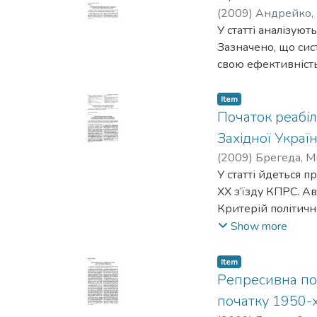
(
2009
)
Андрейко, 
У статті аналізую
Зазначено, що си
свою ефективність
Item
Початок реабілі
Західної Украї
(
2009
)
Брегеда, М
У статті йдеться п
ХХ з’їзду КПРС. А
Критерій політичн
реабілітації в Захі
Show more
Item
Репресивна пол
початку 1950-х