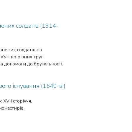
ених солдатів (1914-
анених солдатів на
ів’ян до різних груп
та допомоги до брутальності.
ого існування (1640-ві)
 XVII сторіччя,
монастирів.