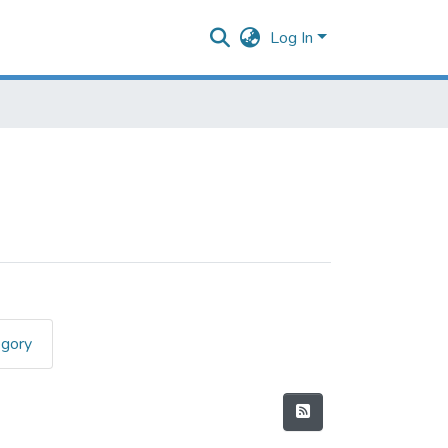
Log In
egory