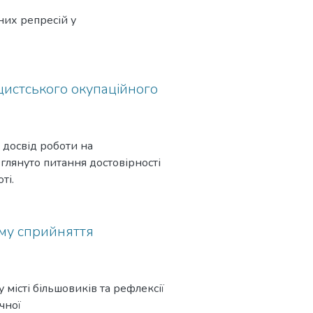
чних репресій у
цистського окупаційного
 досвід роботи на
зглянуто питання достовірності
ті.
зму сприйняття
місті більшовиків та рефлексії
чної