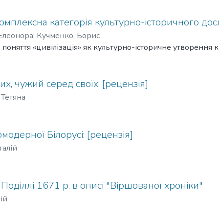
 комплексна категорія культурно-історичного до
Елеонора
;
Кучменко, Борис
о поняття «цивілізація» як культурно-історичне утворення кр
их, чужий серед своїх: [рецензія]
 Тетяна
модерної Білорусі: [рецензія]
талій
а Поділлі 1671 р. в описі "Віршованої хроніки"
ій