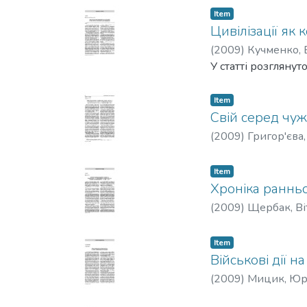
Item
Цивілізації як
(
2009
)
Кучменко, 
У статті розглянут
Item
Свій серед чуж
(
2009
)
Григор'єва,
Item
Хроніка ранньо
(
2009
)
Щербак, Ві
Item
Військові дії н
(
2009
)
Мицик, Юр