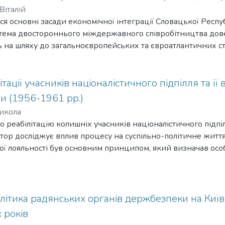
Віталій
ться основні засади економічної інтеграції Словацької Респ
стема двостороннього міждержавного співробітництва дов
 на шляху до загальноєвропейських та євроатлантичних ст
тації учасників націоналістичного підпілля та ї
ни (1956-1961 рр.)
икола
ро реабілітацію колишніх учасників націоналістичного підпіл
втор досліджує вплив процесу на суспільно-політичне життя
ої лояльності був основним принципом, який визначав осо
дній Україні: відмінності в масштабах і характері її проведе
ітика радянських органів держбезпеки на Київ
 років