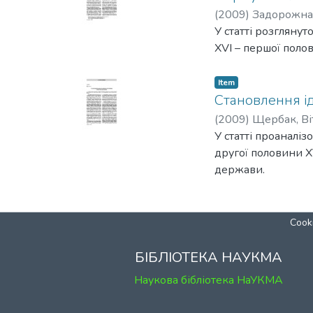
(
2009
)
Задорожна
У статті розгляну
XVI – першої полов
Item
Становлення ід
(
2009
)
Щербак, Ві
У статті проаналі
другої половини XV
держави.
Cooki
БІБЛІОТЕКА НАУКМА
Наукова бібліотека НаУКМА