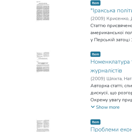
Item
"Іракська полі
(
2009
)
Крисенко,
Статтю присвячен
американської пол
у Перській затоці 
Item
Номенклатура т
журналістів
(
2009
)
Шліхта, Нат
Авторка статті, сп
дискусії, що розг
Окрему увагу прид
проаналізувати ха
Show more
системи привілеїв
Item
Проблеми еконо