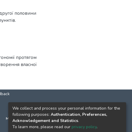
 другої половини
пунктів.
тономії протягом
створення власної
dback
КОНТАКТИ
We collect and process your personal information for the
following purposes:
Authentication, Preferences,
м. Київ, вул. Григорія Сковороди, 2
Acknowledgement and Statistics
.
к. 1, к. 120
To learn more, please read our
privacy policy
.