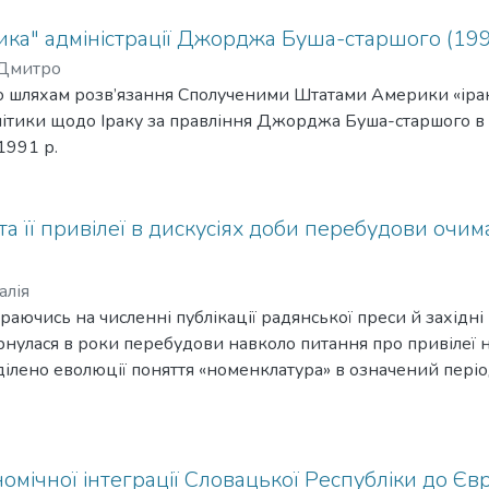
тика" адміністрації Джорджа Буша-старшого (19
 Дмитро
о шляхам розв’язання Сполученими Штатами Америки «ірак
ітики щодо Іраку за правління Джорджа Буша-старшого в п
1991 р.
а її привілеї в дискусіях доби перебудови очим
алія
ираючись на численні публікації радянської преси й західні
орнулася в роки перебудови навколо питання про привілеї 
ілено еволюції поняття «номенклатура» в означений періо
рактер і наслідки офіційно проголошеної Михайлом Горба
 номенклатури.
мічної інтеграції Словацької Республіки до Є