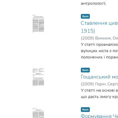
антропології.
Item
Ставлення цив
1915)
(
2009
)
Винник, Ок
У статті проаналі
вулицях міста з по
полонених і поране
Item
Гощанський мон
(
2009
)
Горін, Серг
У статті на основі
що дасть змогу кр
Item
Формування Че