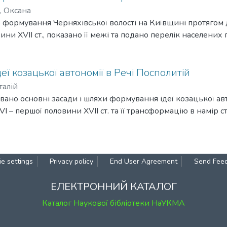
, Оксана
то формування Черняхівської волості на Київщині протягом
ини XVII ст., показано її межі та подано перелік населених 
еї козацької автономії в Речі Посполитій
талій
зовано основні засади і шляхи формування ідеї козацької ав
I – першої половини XVII ст. та її трансформацію в намір 
e settings
Privacy policy
End User Agreement
Send Fee
ЕЛЕКТРОННИЙ КАТАЛОГ
Каталог Наукової бібліотеки НаУКМА