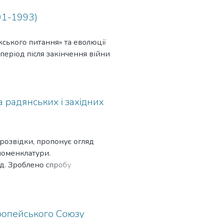
91-1993)
ського питання» та еволюції
еріод після закінчення війни
а радянських і західних
 розвідки, пропонує огляд
номенклатури.
д. Зроблено спробу
човим боротьби проти
вропейського Союзу