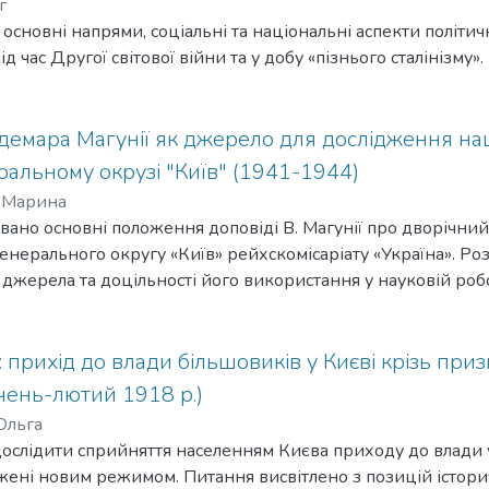
г
о основні напрями, соціальні та національні аспекти політи
ід час Другої світової війни та у добу «пізнього сталінізму».
демара Магунії як джерело для дослідження на
альному окрузі "Київ" (1941-1944)
 Марина
зовано основні положення доповіді В. Магунії про дворічний
генерального округу «Київ» рейхскомісаріату «Україна». Ро
 джерела та доцільності його використання у науковій робо
 прихід до влади більшовиків у Києві крізь при
чень-лютий 1918 р.)
Ольга
дослідити сприйняття населенням Києва приходу до влади у 
жені новим режимом. Питання висвітлено з позицій істори