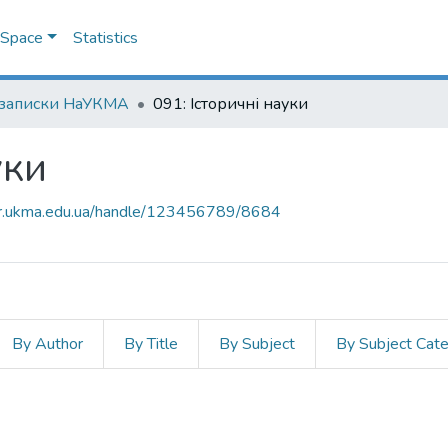
DSpace
Statistics
 записки НаУКМА
091: Історичні науки
уки
air.ukma.edu.ua/handle/123456789/8684
By Author
By Title
By Subject
By Subject Cat