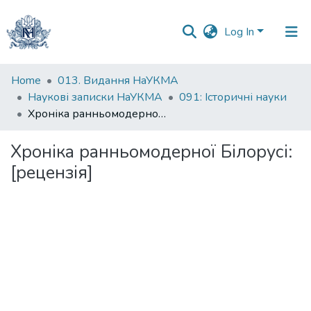
Log In
Communities
Home
013. Видання НаУКМА
&
Наукові записки НаУКМА
091: Історичні науки
Collections
Хроніка ранньомодерної Білорусі: [рецензія]
All of DSpace
Хроніка ранньомодерної Білорусі:
[рецензія]
Statistics