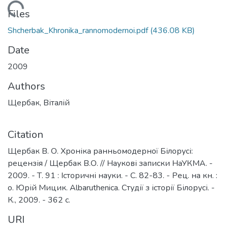
Loading...
Files
Shcherbak_Khronika_rannomodernoi.pdf
(436.08 KB)
Date
2009
Authors
Щербак, Віталій
Citation
Щербак В. О. Хроніка ранньомодерної Білорусі:
рецензія / Щербак В.О. // Наукові записки НаУКМА. -
2009. - Т. 91 : Історичні науки. - С. 82-83. - Рец. на кн. :
о. Юрій Мицик. Albaruthenica. Студії з історії Білорусі. -
К., 2009. - 362 с.
URI