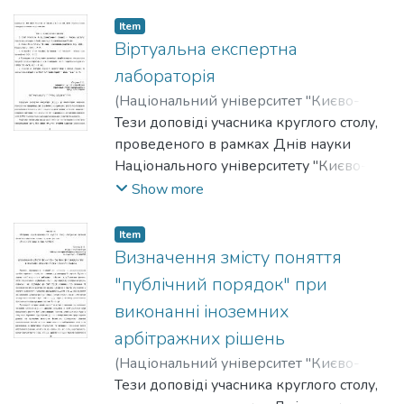
правничих наук у 2011-2012 роках.
Item
Віртуальна експертна
лабораторія
(
Національний університет "Києво-
Могилянська академія"
Тези доповіді учасника круглого столу,
,
2012
)
Ющенко,
Світлана
проведеного в рамках Днів науки
Національного університету "Києво-
Могилянська академія" на факультеті
Show more
правничих наук у 2011-2012 роках.
Item
Визначення змісту поняття
"публічний порядок" при
виконанні іноземних
арбітражних рішень
(
Національний університет "Києво-
Могилянська академія"
Тези доповіді учасника круглого столу,
,
2012
)
Галаган,