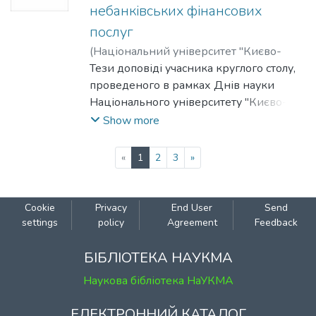
небанківських фінансових
послуг
(
Національний університет "Києво-
Могилянська академія"
Тези доповіді учасника круглого столу,
,
2012
)
Приянчук, Ігор
проведеного в рамках Днів науки
Національного університету "Києво-
Могилянська академія" на факультеті
Show more
правничих наук у 2011-2012 роках.
(current)
«
1
2
3
»
Cookie
Privacy
End User
Send
settings
policy
Agreement
Feedback
БІБЛІОТЕКА НАУКМА
Наукова бібліотека НаУКМА
ЕЛЕКТРОННИЙ КАТАЛОГ