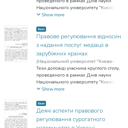
Д.
проведеного в рамках Днів науки
Національного університету "Києво-
Могилянська академія" на факультеті
Show more
правничих наук у 2011-2012 роках.
Item
Правове регулювання відносин
з надання послуг медіації в
зарубіжних країнах
(
Національний університет "Києво-
Могилянська академія"
Тези доповіді учасника круглого столу,
,
2012
)
Кисельова, Тетяна
проведеного в рамках Днів науки
Національного університету "Києво-
Могилянська академія" на факультеті
Show more
правничих наук у 2011-2012 роках.
Item
Деякі аспекти правового
регулювання сурогатного
материнства в Україні