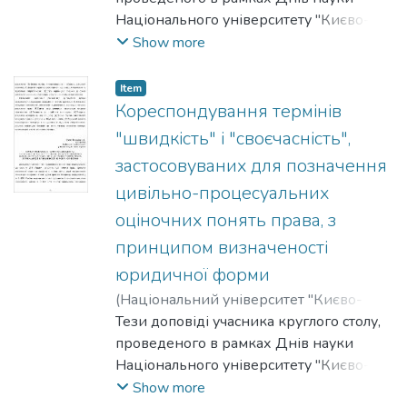
Національного університету "Києво-
Могилянська академія" на факультеті
Show more
правничих наук у 2011-2012 роках.
Item
Кореспондування термінів
"швидкість" і "своєчасність",
застосовуваних для позначення
цивільно-процесуальних
оціночних понять права, з
принципом визначеності
юридичної форми
(
Національний університет "Києво-
Могилянська академія"
Тези доповіді учасника круглого столу,
,
2012
)
Турчин-
Кукаріна, Ірина
проведеного в рамках Днів науки
Національного університету "Києво-
Могилянська академія" на факультеті
Show more