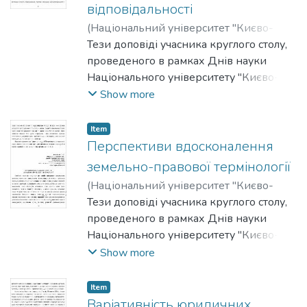
спрямовані на вдосконалення чинного
відповідальності
законодавства України.
(
Національний університет "Києво-
Могилянська академія"
Тези доповіді учасника круглого столу,
,
2012
)
Баулін,
Олег
проведеного в рамках Днів науки
Національного університету "Києво-
Могилянська академія" на факультеті
Show more
правничих наук у 2011-2012 роках.
Item
Перспективи вдосконалення
земельно-правової термінології
(
Національний університет "Києво-
Могилянська академія"
Тези доповіді учасника круглого столу,
,
2012
)
Коваленко, Тетяна
проведеного в рамках Днів науки
Національного університету "Києво-
Могилянська академія" на факультеті
Show more
правничих наук у 2011-2012 роках.
Item
Варіативність юридичних