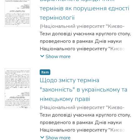
термінів як порушення єдності
термінології
(
Національний університет "Києво-
Могилянська академія"
Тези доповіді учасника круглого столу,
,
2012
)
Красницька, Анжела
проведеного в рамках Днів науки
Національного університету "Києво-
Могилянська академія" на факультеті
Show more
правничих наук у 2011-2012 роках.
Item
Щодо змісту терміна
"законність" в українському та
німецькому праві
(
Національний університет "Києво-
Могилянська академія"
Тези доповіді учасника круглого столу,
,
2012
)
Мінченко, Ольга
проведеного в рамках Днів науки
Національного університету "Києво-
Могилянська академія" на факультеті
Show more