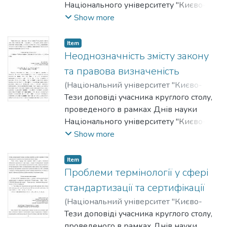
Національного університету "Києво-
Могилянська академія" на факультеті
Show more
правничих наук у 2011-2012 роках.
Item
Неоднозначність змісту закону
та правова визначеність
(
Національний університет "Києво-
Могилянська академія"
Тези доповіді учасника круглого столу,
,
2012
)
Попов,
Юрій
проведеного в рамках Днів науки
Національного університету "Києво-
Могилянська академія" на факультеті
Show more
правничих наук у 2011-2012 роках.
Item
Проблеми термінології у сфері
стандартизації та сертифікації
(
Національний університет "Києво-
Могилянська академія"
Тези доповіді учасника круглого столу,
,
2012
)
Севастьянов, Анатолій
проведеного в рамках Днів науки