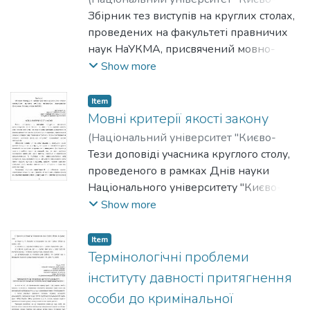
Могилянська академія"
Збірник тез виступів на круглих столах,
,
2012
)
Мелешевич, Андрій
проведених на факультеті правничих
;
Артикуца, Наталія
;
Галаган, Володимир
наук НаУКМА, присвячений мовно-
;
Ханик-Посполітак,
Роксолана
термінологічним аспектам
Show more
законодавства України, актуальним
питання розвитку приватного права в
Item
сучасних умовах, а також правовим,
Мовні критерії якості закону
процесуальним та криміналістичним
(
Національний університет "Києво-
проблеми провадження досудового
Могилянська академія"
Тези доповіді учасника круглого столу,
,
2012
)
слідства в Україні. У повідомленнях
Артикуца, Наталія
проведеного в рамках Днів науки
науково-педагогічних працівників,
Національного університету "Києво-
аспірантів, ад'юнктів, магістрів, студеніів
Могилянська академія" на факультеті
Show more
та практичних працівників
правничих наук у 2011-2012 роках.
правоохоронних органів України
Item
розглядаються не лише нагальні
Термінологічні проблеми
проблеми, що обговорюватися на
інституту давності притягнення
засіданнях круглих столів, а й
особи до кримінальної
пропонуються наукові розробки,