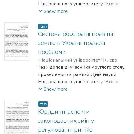
Національного університету "Києво-
Могилянська академія" на факультеті
Show more
правничих наук у 2011-2012 роках.
Item
Система реєстрації прав на
землю в Україні: правові
проблеми
(
Національний університет "Києво-
Могилянська академія"
Тези доповіді учасника круглого столу,
,
2012
)
Поліводський, Олександр
проведеного в рамках Днів науки
Національного університету "Києво-
Могилянська академія" на факультеті
Show more
правничих наук у 2011-2012 роках.
Item
Юридичні аспекти
законодавчих змін у
регулюванні ринків