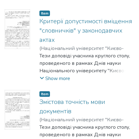
правничих наук у 2011-2012 роках.
Item
Критерії допустимості вміщення
"словничків" у законодавчих
актах
(
Національний університет "Києво-
Могилянська академія"
Тези доповіді учасника круглого столу,
,
2012
)
Мірошниченко, Анатолій
проведеного в рамках Днів науки
Національного університету "Києво-
Могилянська академія" на факультеті
Show more
правничих наук у 2011-2012 роках.
Item
Змістова точність мови
документів
(
Національний університет "Києво-
Могилянська академія"
Тези доповіді учасника круглого столу,
,
2012
)
Орел, К.
проведеного в рамках Днів науки