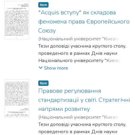
Item
"Acquis вступу" як складова
феномена права Європейського
Союзу
(
Національний університет "Києво-
Могилянська академія"
Тези доповіді учасника круглого столу,
,
2012
)
Петров,
Роман
проведеного в рамках Днів науки
Національного університету "Києво-
Могилянська академія" на факультеті
Show more
правничих наук у 2011-2012 роках.
Item
Правове регулювання
стандартизації у світі. Стратегічні
напрями розвитку
(
Національний університет "Києво-
Могилянська академія"
Тези доповіді учасника круглого столу,
,
2012
)
Пірогова,
А.
проведеного в рамках Днів науки