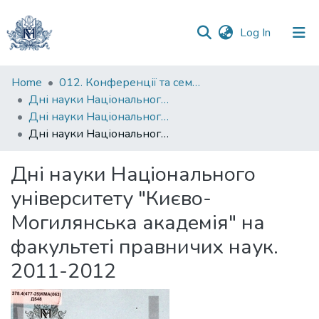
(current)
Log In
Communities
Home
012. Конференції та семінари НаУКМА
&
Дні науки Національного університету "Києво-Могилянська академія"
Collections
Дні науки Національного університету "Києво-Могилянська академія" на факультеті правничих наук
Дні науки Національного університету "Києво-Могилянська академія" на факультеті правничих наук. 2011-2012
All of DSpace
Дні науки Національного
Statistics
університету "Києво-
Могилянська академія" на
факультеті правничих наук.
2011-2012