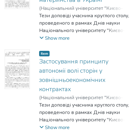
(
Національний університет "Києво-
Могилянська академія"
Тези доповіді учасника круглого столу,
,
2012
)
Колінчук,
Христина
проведеного в рамках Днів науки
Національного університету "Києво-
Могилянська академія" на факультеті
Show more
правничих наук у 2011-2012 роках.
Item
Застосування принципу
автономії волі сторін у
зовнішньоекономічних
контрактах
(
Національний університет "Києво-
Могилянська академія"
Тези доповіді учасника круглого столу,
,
2012
)
Логуш,
Любов
проведеного в рамках Днів науки
Національного університету "Києво-
Могилянська академія" на факультеті
Show more
правничих наук у 2011-2012 роках.