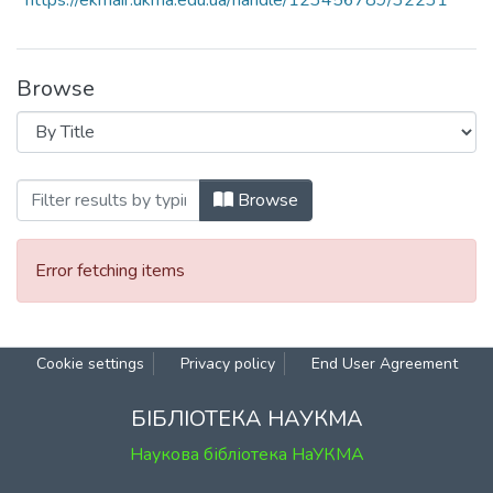
https://ekmair.ukma.edu.ua/handle/123456789/32231
Browse
Browsing Дні науки Національного уні
Browse
Error fetching items
Cookie settings
Privacy policy
End User Agreement
БІБЛІОТЕКА НАУКМА
Наукова бібліотека НаУКМА