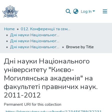
Log In
Communities
Home
012. Конференції та семінари НаУКМА
&
Дні науки Національного університету "Києво-Могилянська академія"
Collections
Дні науки Національного університету "Києво-Могилянська академія" на факультеті правничих наук
Дні науки Національного університету "Києво-Могилянська академія" на факультеті правничих наук. 2011-2012
Browse by Title
All of DSpace
Дні науки Національного
університету "Києво-
Могилянська академія" на
факультеті правничих наук.
2011-2012
Permanent URI for this collection