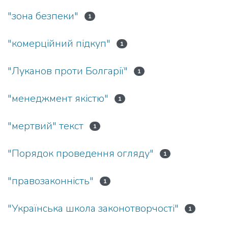
"зона безпеки"
1
"комерційний підкуп"
1
"Луканов проти Болгарії"
1
"менеджмент якістю"
1
"мертвий" текст
1
"Порядок проведення огляду"
1
"правозаконність"
1
"Українська школа законотворчості"
1