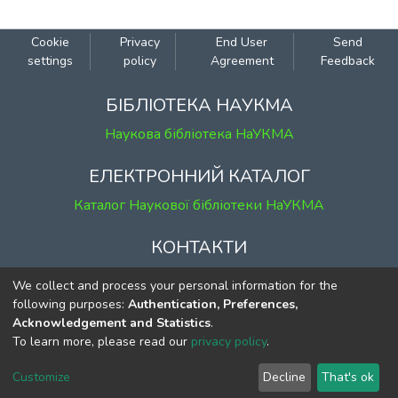
Cookie
Privacy
End User
Send
settings
policy
Agreement
Feedback
БІБЛІОТЕКА НАУКМА
Наукова бібліотека НаУКМА
ЕЛЕКТРОННИЙ КАТАЛОГ
Каталог Наукової бібліотеки НаУКМА
КОНТАКТИ
м. Київ, вул. Григорія Сковороди, 2
We collect and process your personal information for the
к. 1, к. 120
following purposes:
Authentication, Preferences,
Acknowledgement and Statistics
.
тел.
(044) 463-69-31
To learn more, please read our
privacy policy
.
ekmair@ukma.edu.ua
Customize
Decline
That's ok