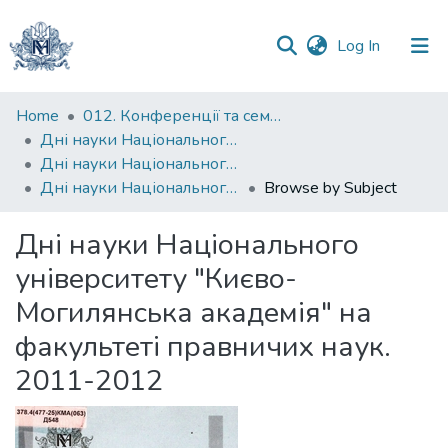
(current)
Log In
Communities
Home
012. Конференції та семінари НаУКМА
&
Дні науки Національного університету "Києво-Могилянська академія"
Collections
Дні науки Національного університету "Києво-Могилянська академія" на факультеті правничих наук
Дні науки Національного університету "Києво-Могилянська академія" на факультеті правничих наук. 2011-2012
Browse by Subject
All of DSpace
Дні науки Національного
університету "Києво-
Могилянська академія" на
факультеті правничих наук.
2011-2012