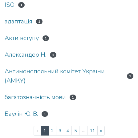
ISO
1
адаптація
1
Акти вступу
1
Александер Н.
1
Антимонопольний комітет України
1
(АМКУ)
багатозначність мови
1
Баулін Ю. В.
1
(current)
«
1
2
3
4
5
...
11
»