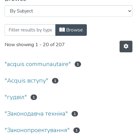
Browsing Дні науки Національного уні
Browse
Now showing
1 - 20 of 207
"acquis communautaire"
1
"Acquis вступу"
1
"гудвіл"
1
"Законодавча техніка"
1
"Законопроектування"
1