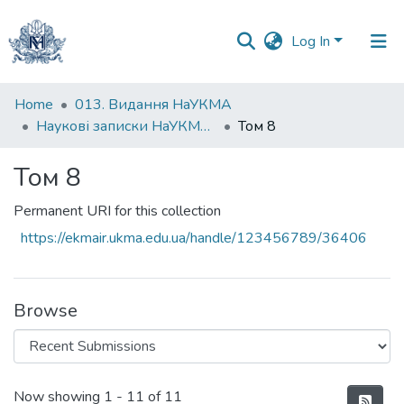
Log In
Communities
Home
013. Видання НаУКМА
&
Наукові записки НаУКМА. Біологія та екологія
Том 8
Collections
Том 8
All of DSpace
Permanent URI for this collection
Statistics
https://ekmair.ukma.edu.ua/handle/123456789/36406
Browse
Recent Submissions
Now showing
1 - 11 of 11