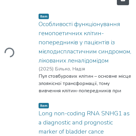
Item
Особливості функціонування
гемопоетичних клітин-
Loading...
попередників у пацієнтів із
мієлодиспластичним синдромом,
лікованих леналідомідом
(
2025
)
Білько, Надія
Пул стовбурових клітин – основне місце
злоякісної трансформації, тому
вивчення клітин-попередників при
порушеннях кровотворення є одним із
найважливіших шляхів розкриття
Item
патогенезу злоякісних гемобластозів.
Long non-coding RNA SNHG1 as
Мієлодиспластичний синдром (МДС) –
a diagnostic and prognostic
це захворювання системи крові, яке
marker of bladder cance
характеризується нестабільністю