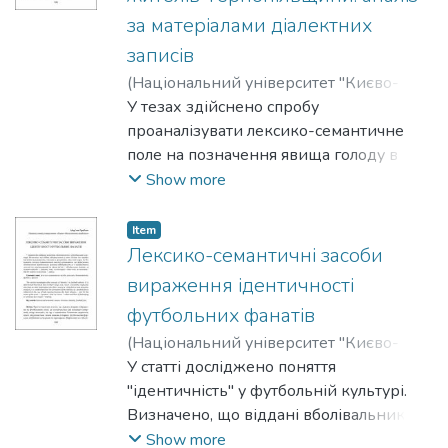
Для репрезентації його
за матеріалами діалектних
результативності проаналізовано
визначення концепту "успіх" у різних
записів
словниках, а також проведено
(
Національний університет "Києво-
асоціативне опитування, результати
Могилянська академія"
У тезах здійснено спробу
,
2025
)
Лукаш,
якого дозволили розкрити ядро,
Анастасія
проаналізувати лексико-семантичне
напівпериферію та периферію цього
поле на позначення явища голоду в
концепту в сучасній мовній свідомості.
усному мовленні жителів
Show more
Тернопільської області. Матеріал
охоплює свідчення мешканців різних
Item
районів Тернопільщини щодо
Лексико-семантичні засоби
пережитих голодних років —
вираження ідентичності
передусім 1946–1947, подекуди —
футбольних фанатів
згадки про 1932–1933 рр.
(
Національний університет "Києво-
Могилянська академія"
У статті досліджено поняття
,
2025
)
Грабчак,
Мар'яна
"ідентичність" у футбольній культурі.
Визначено, що віддані вболівальники у
своїх піснях та зарядах постійно
Show more