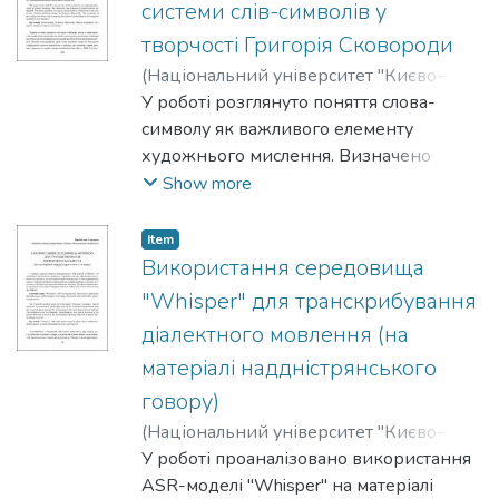
системи слів-символів у
реалістичного та індивідуалістичного
творчості Григорія Сковороди
сприйняття людини в період
(
Національний університет "Києво-
незалежності України.
Могилянська академія"
У роботі розглянуто поняття слова-
,
2025
)
Харатян,
Софія
символу як важливого елементу
художнього мислення. Визначено
характер та ознаки слів-символів.
Show more
Основну увагу зосереджено на
біблійній символіці у збірці "Сад
Item
божественних пісень" Григорія
Використання середовища
Сковороди. Розкрито семантику
"Whisper" для транскрибування
ключових образів та їхню роль у
діалектного мовлення (на
формуванні філософського-релігійного
матеріалі наддністрянського
світогляду автора.
говору)
(
Національний університет "Києво-
Могилянська академія"
У роботі проаналізовано використання
,
2025
)
Альошин,
Владислав
ASR-моделі "Whisper" на матеріалі