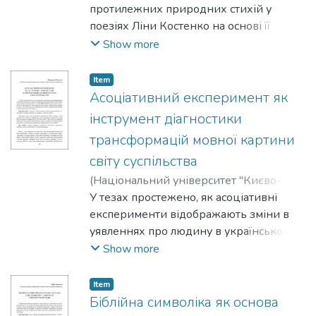
Антоненко, Єлизавета
протилежних природних стихій у
поезіях Ліни Костенко на основі її
збірок "Триста поезій". Дослідження
Show more
демонструє, що кожна стихія у
творчості поетеси несе в собі не лише
Item
природний, а й символічний,
Асоціативний експеримент як
філософський і психологічний контекст.
інструмент діагностики
трансформацій мовної картини
світу суспільства
(
Національний університет "Києво-
Могилянська академія"
У тезах простежено, як асоціативні
,
2025
)
Близнюк,
Катерина
експерименти відображають зміни в
уявленнях про людину в українському
суспільстві. Через порівняння даних
Show more
асоціативних словників 1979 та 2007
років виявлено перехід від
Item
ідеалізованого, колективістського
Біблійна символіка як основа
образу радянського періоду до більш