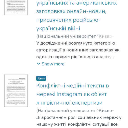
українських та американських
заголовках онлайн-новин,
присвячених російсько-
українській війні
(
Національний університет "Києво-
Могилянська академія"
У дослідженні розглянуто категорію
,
2025
)
Гамєза,
Ірина
авторизації в новинних заголовках як
один із параметрів їхнього аналізу у
прагматичному аспекті. Проаналізовано
Show more
особливості структури та змісту таких
компонентів у заголовках українських
Item
та американських онлайн-новин та
Конфліктні медійні тексти в
виокремлено спільні й відмінні риси.
мережі Instagram як об'єкт
лінгвістичної експертизи
(
Національний університет "Києво-
Могилянська академія"
Зі зростанням ролі соціальних мереж у
,
2025
)
Луцишина, Наталія
нашому житті, конфліктні ситуації все