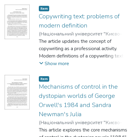
Item
Copywriting text: problems of
modern definition
(
Національний університет "Києво-
Могилянська академія"
The article updates the concept of
,
2025
)
Moroz,
Vladyslav
copywriting as a professional activity.
Modern definitions of a copywriting text are
presented. The main qualification features
Show more
of a copywriting text are described. The
main tasks of a modern copywriting text are
Item
defined. The classification of modern
Mechanisms of control in the
copywriting texts is presented.
dystopian worlds of George
Orwell's 1984 and Sandra
Newman's Julia
(
Національний університет "Києво-
Могилянська академія"
This article explores the core mechanisms
,
2025
)
Klochko,