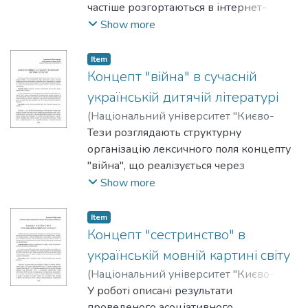
частіше розгортаються в інтернет-
просторі, а медіа-тексти стають
Show more
об’єктами лінгвістичної експертизи.
Розроблено алгоритм, за допомогою
Item
якого проводиться аналіз конфліктних
Концепт "війна" в сучасній
дописів в мережі Instagram.
українській дитячій літературі
Виокремлено вербальні (лексичні,
(
Національний університет "Києво-
синтаксичні та фразеологічні) та
Могилянська академія"
Тези розглядають структурну
,
2025
)
графічні маркери конфлікту,
Паламарчук, Анастасія
організацію лексичного поля концепту
реалізовані в коментарях дописів.
"війна", що реалізується через
тематичні групи лексики: атрибути
Show more
війни; образ ворога; номінації війни;
патріотичні символи; почуття та стани;
Item
одяг та медичні засоби, зокрема
Концепт "сестринство" в
надання допомоги, завдяки яким
українській мовній картині світу
вербалізується концепт "війна" у
(
Національний університет "Києво-
сучасній дитячій літературі.
Могилянська академія"
У роботі описані результати
,
2025
)
Кузьміна,
Анастасія
проведеного асоціативного