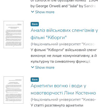
Polina
of control in the dystopian novels "1984"
by George Orwell and "Julia" by Sandra
Newman. It investigates how totalitarian
Show more
regimes exercise power over individuals
through surveillance, ideological
Item
conditioning, linguistic manipulation, and
Аналіз військових сленгізмів у
bodily discipline. Drawing on the theoretical
фільмі "Кіборги"
frameworks of Michel Foucault and Erich
(
Національний університет "Києво-
Fromm, the article compares how both
Могилянська академія"
У фільмі "Кіборги" військовий сленг
,
2025
)
Баторик,
novels depict internalised control, loss of
Софія
виконує не лише комунікативну, а й
autonomy, and gendered dimensions of
культурну та символічну функції.
oppression. The analysis reveals how even
Авторка проаналізувала українські
Show more
the most intrusive regimes fail to suppress
сленгізми, їх переклад на англійську та
human desire, memory, and resistance
польську мови, зокрема труднощі
Item
completely.
збереження семантики, стилістики та
Архетипи вогню і води у
прагматики в перекладі.
мовотворчості Ліни Костенко
(
Національний університет "Києво-
Могилянська академія"
У статті розглянуто архетипи
,
2025
)