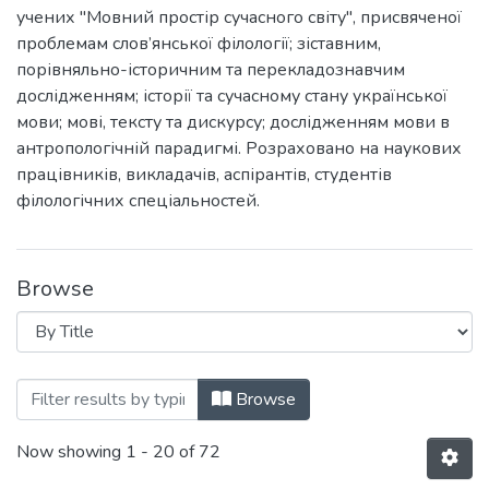
учених "Мовний простір сучасного світу", присвяченої
проблемам слов’янської філології; зіставним,
порівняльно-історичним та перекладознавчим
дослідженням; історії та сучасному стану української
мови; мові, тексту та дискурсу; дослідженням мови в
антропологічній парадигмі. Розраховано на наукових
працівників, викладачів, аспірантів, студентів
філологічних спеціальностей.
Browse
Browsing 2025. Мовний простір сучасног
Browse
Now showing
1 - 20 of 72