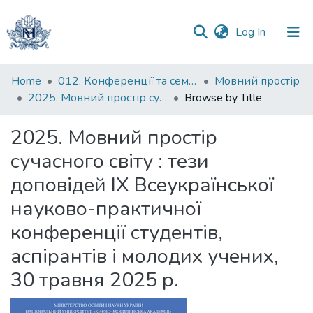
(current)
Log In
Communities
Home
012. Конференції та семінари НаУКМА
Мовний простір
&
2025. Мовний простір сучасного світу : тези доповідей ІХ Всеукраїнської науково-практичної конференції студентів, аспірантів і молодих учених, 30 травня 2025 р.
Browse by Title
Collections
2025. Мовний простір
All of DSpace
сучасного світу : тези
доповідей ІХ Всеукраїнської
науково-практичної
конференції студентів,
аспірантів і молодих учених,
30 травня 2025 р.