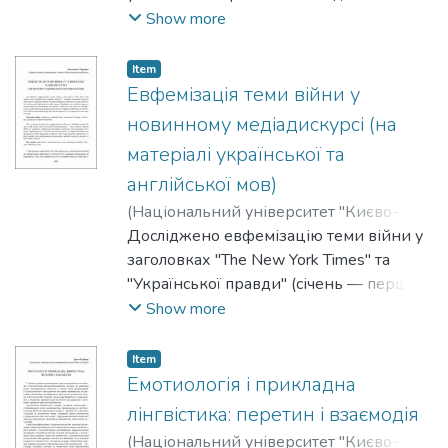
Емпіричну базу склало
Show more
соціолінгвістичне анкетування,
проведене у травні 2025 року серед
Item
студентів віком 18–25 років.
Евфемізація теми війни у
Опитування дало змогу проаналізувати
новинному медіадискурсі (на
ставлення до фемінітивів, уявлення про
матеріалі української та
«чоловічу» та «жіночу» мову, а також
англійської мов)
виявити, як респонденти описують
базові емоційні концепти (кохання,
(
Національний університет "Києво-
щастя, дружба тощо) залежно від статі.
Могилянська академія"
Досліджено евфемізацію теми війни у
,
2025
)
Серафин,
Анастасія
заголовках "The New York Times" та
"Української правди" (січень — перший
тиждень березня 2022 року).
Show more
Проаналізовано способи творення,
функції та прагматичні особливості
Item
евфемізмів в обох мовах. Виявлено, що
Емотиологія і прикладна
ступінь евфемізації вищий в
лінгвістика: перетин і взаємодія
англомовних заголовках, однак для
(
Національний університет "Києво-