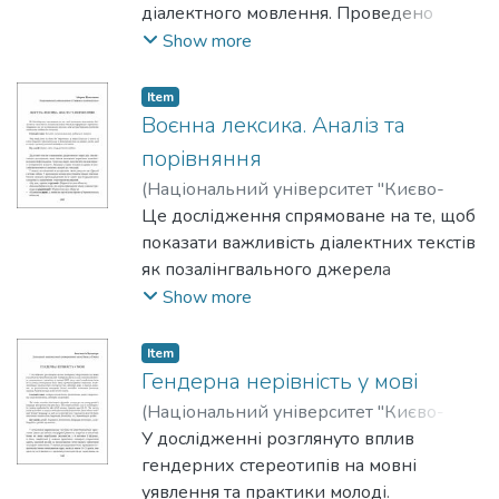
діалектного мовлення. Проведено
оцінку ефективності роботи та
Show more
проблем, які постають перед
програмою в ході опрацювання запису.
Item
Акцент зроблено на фонетичних,
Воєнна лексика. Аналіз та
морфологійних, а також лексичних
порівняння
особливостях транскрибованого тексту.
(
Національний університет "Києво-
З’ясовано перспективи використання
Могилянська академія"
Це дослідження спрямоване на те, щоб
,
2025
)
ASR-інструментів для подальших
Належита, Марта
показати важливість діалектних текстів
діалектологічних досліджень.
як позалінгвального джерела
інформації і продемонструвати те, як за
Show more
допомогою лексики можна простежити
особисте ставлення людини до ситуації.
Item
Гендерна нерівність у мові
(
Національний університет "Києво-
Могилянська академія"
У дослідженні розглянуто вплив
,
2025
)
Козанчук,
Анастасія
гендерних стереотипів на мовні
уявлення та практики молоді.