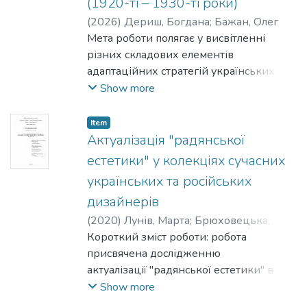
(1920-ті – 1930-ті роки)
стосунку залежить істиність нашого
концептуального знання чи картини
(
2026
)
Дериш, Богдана
;
Бажан, Олег
світу, - веде до скептицизму. Проблема
Мета роботи полягає у висвітленні
полягає в тому, що репрезентативні
різних складових елементів
епістемологічні теорії релятивізують
адаптаційних стратегій українських
засновок "картини світу" або до
емігрантів в ЧСР.
Show more
перцептивних медіаторів (чуттєво дане,
враження тощо), або до
Item
"неперекладних" концептуальних схем,
Актуалізація "радянської
або до феноменально-інтенсійної
естетики" у колекціях сучасних
конституції свідомості. Такі теоретичні
українських та російських
хиби не сприяють проясненню умов
дизайнерів
можливості об'єктивного знання та
порозуміння, оскільки виключають
(
2020
)
Лунів, Марта
;
Брюховецька,
питомо діалогічний аспект здобуття
Ольга
Короткий зміст роботи: робота
знання.
присвячена дослідженню
актуалізації "радянської естетики" в
українській та російській
Show more
сучасній моді. Дослідження