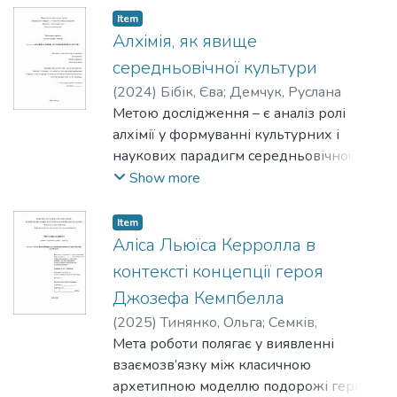
зосереджене на аналізі колекцій трьох
Item
дизайнерів: Антона Белінського
Алхімія, як явище
(Україна), Юлії Єфімчук (Україна)
середньовічної культури
та Гоші Рубчинського (Росія). У модних
(
2024
)
Бібік, Єва
;
Демчук, Руслана
колекціях аналізовані
Метою дослідження – є аналіз ролі
дизайнери висвітлюють такі аспекти
алхімії у формуванні культурних і
радянського стилю як
наукових парадигм середньовічної
утилітарність та мінімалістичність,
Європи.
Show more
характерні для
конструктивістської моди 20-х років ХХ
Item
ст., а також спортивну
Аліса Льюїса Керролла в
естетику періоду Перебудови. У роботі
контексті концепції героя
розглянені дизайнерські
інтерпретації образів радянської
Джозефа Кемпбелла
робітниці та гопника. Окрема
(
2025
)
Тинянко, Ольга
;
Семків,
увага приділена дослідженню естетики
Ростислав
Мета роботи полягає у виявленні
бідності та механізмам її
взаємозв’язку між класичною
екзотизації. У роботі висвітлюється
архетипною моделлю подорожі героя,