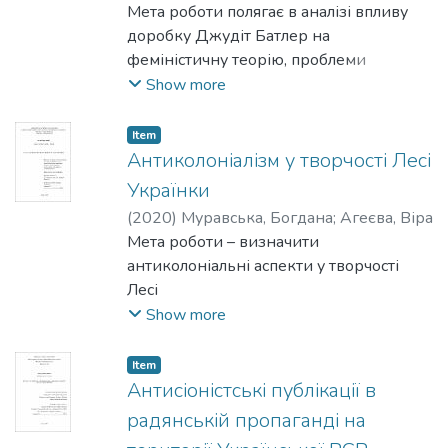
Мета роботи полягає в аналізі впливу
доробку Джудіт Батлер на
феміністичну теорію, проблеми
ідентичностей, квір-теорію, політичні
Show more
студії капіталізму та академічну
спільноту.
Item
Антиколоніалізм у творчості Лесі
Українки
(
2020
)
Муравська, Богдана
;
Агеєва, Віра
Мета роботи – визначити
антиколоніальні аспекти у творчості
Лесі
України, зокрема в драматичних
Show more
поемах "Кассандра", "Оргія" та
"Бояриня".
Item
Антисіоністські публікації в
радянській пропаганді на