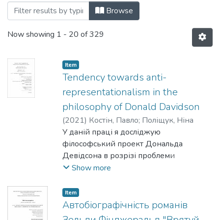
Browsing Факультет гуманітарних наук 
Browse
Now showing
1 - 20 of 329
Item
Tendency towards anti-
representationalism in the
philosophy of Donald Davidson
(
2021
)
Костін, Павло
;
Поліщук, Ніна
У даній праці я досліджую
філософський проект Дональда
Девідсона в розрізі проблеми
репрезентації. У фокусі даної праці -
Show more
критика філософом настанови, згідно з
якою засновоком людського знання є
Item
те, як людський ум (mind) чи відповідні
Автобіографічність романів
концептуальні схеми репрезентують,
Зельди Фіцджеральд "Врятуй