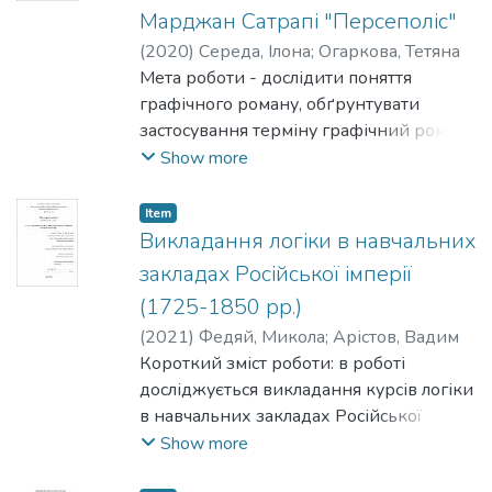
Марджан Сатрапі "Персеполіс"
(
2020
)
Середа, Ілона
;
Огаркова, Тетяна
Мета роботи - дослідити поняття
графічного роману, обґрунтувати
застосування терміну графічний роман-
свідчення та виявити як конструюється
Show more
травматичний досвід за допомогою
взаємодії зображення та слова в ньому
Item
на
Викладання логіки в навчальних
матеріалі "Персеполісу" Марджан
закладах Російської імперії
Сатрапі.
(1725-1850 рр.)
(
2021
)
Федяй, Микола
;
Арістов, Вадим
Короткий зміст роботи: в роботі
досліджується викладання курсів логіки
в навчальних закладах Російської
імперії у 1725-1850 рр. На основі
Show more
даних про викладачів університетів, з