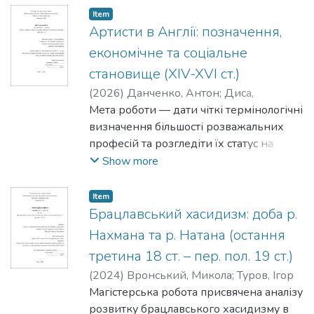
Item
Артисти в Англії: позначення,
економічне та соціальне
становище (XIV-XVI ст.)
(
2026
)
Данченко, Антон
;
Диса,
Катерина
Мета роботи — дати чіткі термінологічні
визначення більшості розважальних
професій та розгледіти їх статус на
основі джерельних згадок в Англії у
Show more
XIV-XVI століттях.
Item
Брацлавський хасидизм: доба р.
Нахмана та р. Натана (остання
третина 18 ст. – пер. пол. 19 ст.)
(
2024
)
Вронський, Микола
;
Туров, Ігор
Магістерська робота присвячена аналізу
розвитку брацлавського хасидизму в