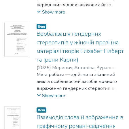
період життя двох ключових його
представників – рабі Нахмана з
Show more
Брацлава (як засновника руху) та рабі
Натана Штернгарца (його найближчого
Item
учня та секретаря, який зафіксував у
Вербалізація гендерних
письмовому вигляді вчення Нахмана та
стереотипів у жіночій прозі (на
послідовно видавав після смерті
матеріалі творів Елізабет Гілберт
Вчителя). В роботі проведено загальний
та Ірени Карпи)
огляд історії брацлавської єврейської
громади, охарактеризовано основні
(
2025
)
Меренич, Антоніна
;
Куранова,
концепції хасидизму до появи вчення
Світлана
Мета роботи — здійснити зіставний
рабі Нахмана задля більшого розуміння
аналіз особливостей засобів мовного
контексту і розуміння особливостей
вираження гендерних стереотипів у
саме брацлавського руху.
романах Е. Гілберт "City of Girls" й І.
Show more
Карпи "Добрі новини з Аральського
моря".
Item
Взаємодія слова й зображення в
графічному романі-свідчення