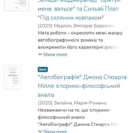
чи "віддзеркалюють" світ. Ця ідея,
мене, вальсе" та Сильвії Плат
прямо чи опосередковано
"Під скляним ковпаком"
спростсовувалась низкою філософів, від
Л. Вітгенштейна та В.В.О. Квайна до Р.
(
2025
)
Мерлич, Вікторія
;
Борисюк,
Рорті та В. Селарса.
Ірина
Мета роботи – окреслити межі жанру
У другому розділі я розглядаю основні
автобіографічного роману та
мотиви Девідсоновї філософії, які так
виокремити його характерні риси, які
чи інакше підважують ідею, що істина
актуалізуються в аналізованих текстах.
Show more
та значення залежать від категорії
кореспонденції чи референції у
Item
застосунку до предметів оточуючого
"Автобіографія" Джона Стюарта
світу чи "чуттєвих даних". Я розглядаю
Мілля: історико-філософський
теорію істини на кшталт запропонованої
аналіз
Альфредом Тарським, яку Девідсон
(
2020
)
Загайна, Марія-Романа
;
використовує як теорію значенню та за
Менжулін, Вадим
Незважаючи на те, що історико-
допомогою якої прагне позбутися ідеї,
філософський аналіз
що істина залежить від відношення
"Автобіографії" Джона Стюарта Мілля
кореспонденції між реченнями та
ще не набув великого поширення,
Show more
предметами; концепт "радикальної