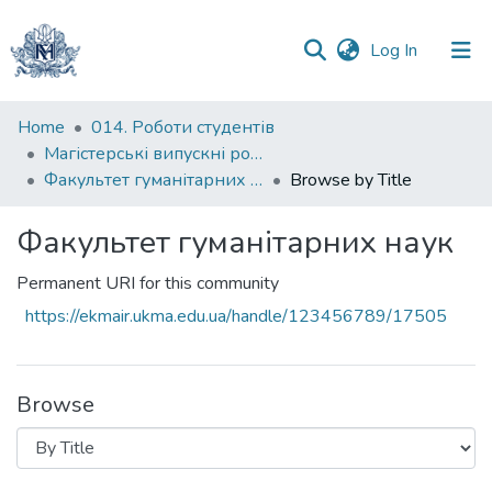
(current)
Log In
Communities
Home
014. Роботи студентів
&
Магістерські випускні роботи
Collections
Факультет гуманітарних наук
Browse by Title
All of DSpace
Факультет гуманітарних наук
Permanent URI for this community
https://ekmair.ukma.edu.ua/handle/123456789/17505
Browse