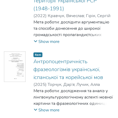
території Української РСР
(1948-1991)
(
2022
)
Кравчук, Вячеслав
;
Гірік, Сергій
Мета роботи: дослідити аргументацію
та способи донесення до широкої
громадськості пропагандистських
наративів післявоєнного періоду
Show more
існування СРСР.
Item
Антропоцентричність
фразеологізмів української,
іспанської та корейської мов
(
2025
)
Торчук, Дар’я
;
Лучик, Алла
Мета роботи: дослідження та аналіз у
лінгвокультурологічному аспекті мовної
картини та фразеологічних одиниць
української, іспанської та корейської
Show more
мов через етнокультурні особливості.