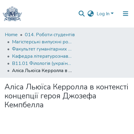
Log In
Communities
Home
014. Роботи студентів
&
Магістерські випускні роботи
Collections
Факультет гуманітарних наук
Кафедра літературознавства
All of DSpace
В11.01 Філологія (українська мова та література)
Аліса Льюїса Керролла в контексті концепції героя Джозефа Кемпбелла
Statistics
Аліса Льюїса Керролла в контексті
концепції героя Джозефа
Кемпбелла