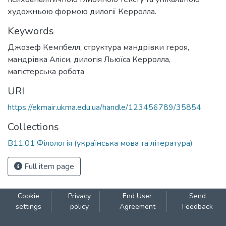
художньою формою дилогії Керролла.
Keywords
Джозеф Кемпбелл
,
структура мандрівки героя
,
мандрівка Аліси
,
дилогія Льюїса Керролла
,
магістерська робота
URI
https://ekmair.ukma.edu.ua/handle/123456789/35854
Collections
В11.01 Філологія (українська мова та література)
Full item page
Cookie
Privacy
End User
Send
settings
policy
Agreement
Feedback