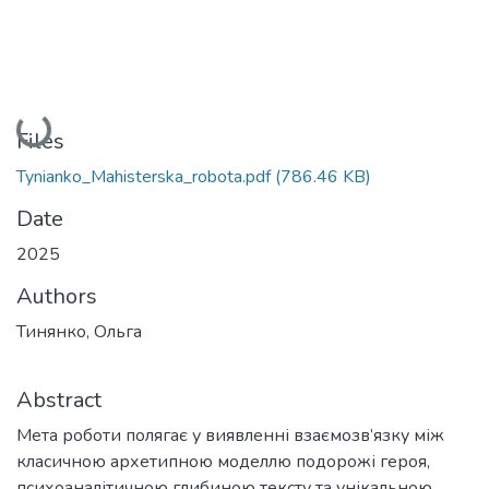
Loading...
Files
Tynianko_Mahisterska_robota.pdf
(786.46 KB)
Date
2025
Authors
Тинянко, Ольга
Abstract
Мета роботи полягає у виявленні взаємозв’язку між
класичною архетипною моделлю подорожі героя,
психоаналітичною глибиною тексту та унікальною