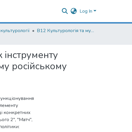
Log In
культурології
В12 Культурологія та музеєзнавство
к інструменту
му російському
 функціонування
елементу
ді конкретних
ого 2", "Матч",
політики: