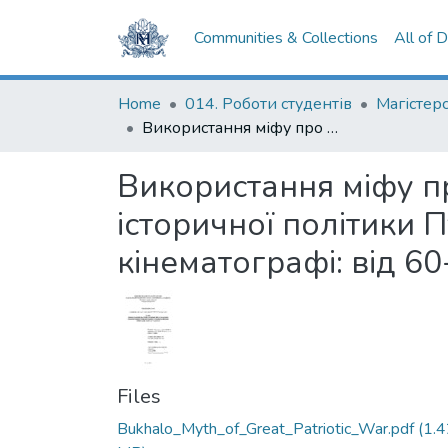
Communities & Collections
All of 
Home
014. Роботи студентів
Використання міфу про Велику Вітчизняну війну як інструменту історичної політики Путінського режиму у сучасному російському кінематографі: від 60-ї до 70-ї річниці
Використання міфу пр
історичної політики 
кінематографі: від 60-
Files
Bukhalo_Myth_of_Great_Patriotic_War.pdf
(1.4