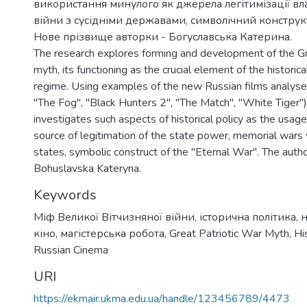
використання минулого як джерела легітимізації вл
війни з сусідніми державами, символічний конструкт
Нове прізвище авторки - Богуславська Катерина.
The research explores forming and development of the Gr
myth, its functioning as the crucial element of the historica
regime. Using examples of the new Russian films analyse
"The Fog", "Black Hunters 2", "The Match", "White Tiger")
investigates such aspects of historical policy as the usage
source of legitimation of the state power, memorial wars
states, symbolic construct of the "Eternal War". The auth
Bohuslavska Kateryna.
Keywords
Міф Великої Вітчизняної війни
,
історична політика
,
н
кіно
,
магістерська робота
,
Great Patriotic War Myth
,
Hi
Russian Cinema
URI
https://ekmair.ukma.edu.ua/handle/123456789/4473