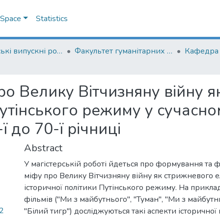
DSpace
Statistics
Магістерські випускні роботи
Факультет гуманітарних наук
Кафедра 
о Велику Вітчизняну війну я
Путінського режиму у сучасно
ї до 70-ї річниці
Abstract
У магістерській роботі йдеться про формування та
міфу про Велику Вітчизняну війну як стрижневого 
історичної політики Путінського режиму. На прикла
фільмів ("Ми з майбутнього", "Туман", "Ми з майбутнь
2
"Білий тигр") досліджуються такі аспекти історичної 