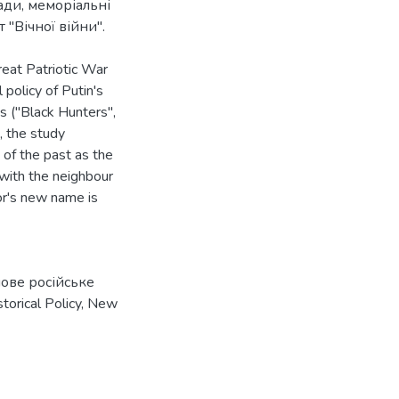
ади, меморіальні
 "Вічної війни".
eat Patriotic War
l policy of Putin's
s ("Black Hunters",
, the study
 of the past as the
 with the neighbour
or's new name is
ове російське
storical Policy
,
New