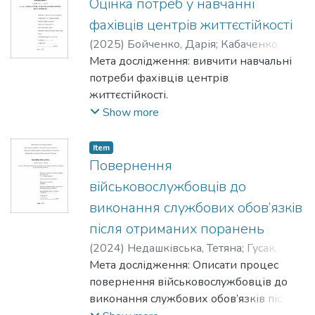
Оцінка потреб у навчанні
соціальних послуг в умовах
децентралізації на прикладі ОТГ м. Буча
фахівців центрів життєстійкості
Київської обл.
(
2025
)
Бойченко, Дарія
;
Кабаченко,
Методологія дослідження. Якісне
Надія
Мета дослідження: вивчити навчальні
дослідження під час якого проведено
потреби фахівців центрів
телефонні напівструктуровані інтерв'ю
життєстійкості.
з 18 респондентами та проаналізовано
Show more
соціальний паспорт ОТГ м. Буча.
Обсяг роботи становить 67 сторінок, на
Item
яких представлено 7 таблиць і 2
Повернення
додатки. В дослідженні розкрито
військовослужбовців до
теоретичні аспекти надання соціальних
виконання службових обов’язків
послуг
в громаді, проаналізовано процес
після отриманих поранень
надання соціальних послуг в ОТГ м.
(
2024
)
Недашківська, Тетяна
;
Гусак,
Буча.
Наталія
Мета дослідження: Описати процес
повернення військовослужбовців до
виконання службових обов’язків після