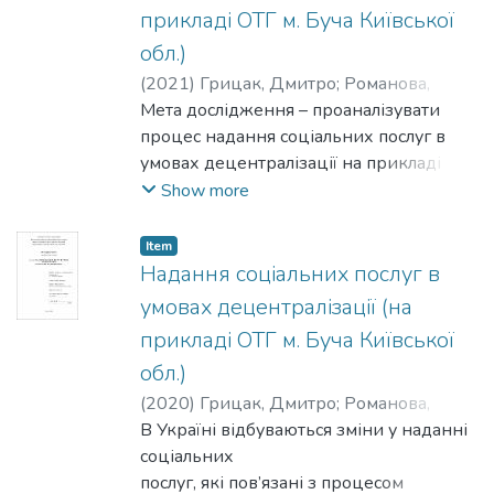
прикладі ОТГ м. Буча Київської
обл.)
(
2021
)
Грицак, Дмитро
;
Романова,
Наталія
Мета дослідження – проаналізувати
процес надання соціальних послуг в
умовах децентралізації на прикладі ОТГ
м. Буча Київської обл.
Show more
Item
Надання соціальних послуг в
умовах децентралізації (на
прикладі ОТГ м. Буча Київської
обл.)
(
2020
)
Грицак, Дмитро
;
Романова,
Наталія
В Україні відбуваються зміни у наданні
соціальних
послуг, які пов’язані з процесом