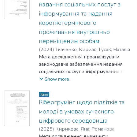
визначити види соціальної підтримки.
надання соціальних послуг з
інформування та надання
короткотермінового
проживання внутрішньо
переміщеним особам
(
2024
)
Ткаченко, Кирило
;
Гусак, Наталія
Мета дослідження: проаналізувати
законодавче забезпечення надання
соціальних послуг з інформування та
надання короткотермінового
Show more
проживання внутрішньо переміщеним
особам.
Item
Кібергрумінг щодо підлітків та
молоді в умовах сучасного
цифрового середовища
(
2025
)
Кирикова, Яна
;
Романова,
Наталія
Мета дослідження: визначити