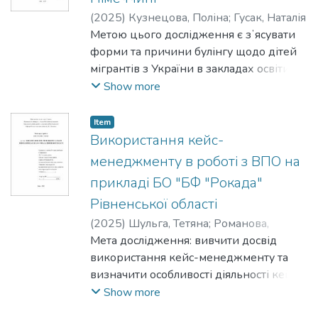
(
2025
)
Кузнецова, Поліна
;
Гусак, Наталія
Метою цього дослідження є зʼясувати
форми та причини булінгу щодо дітей
мігрантів з України в закладах освіти
Німеччини та окреслити можливі шляхи
Show more
його запобігання.
Item
Використання кейс-
менеджменту в роботі з ВПО на
прикладі БО "БФ "Рокада"
Рівненської області
(
2025
)
Шульга, Тетяна
;
Романова,
Наталія
Мета дослідження: вивчити досвід
використання кейс-менеджменту та
визначити особливості діяльності кейс-
менеджерів у роботі з ВПО.
Show more