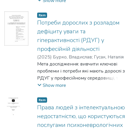
отриманих поранень.
Show more
Item
Потреби дорослих з розладом
дефіциту уваги та
гіперактивності (РДУГ) у
професійній діяльності
(
2025
)
Бурко, Владислав
;
Гусак, Наталія
Мета дослідження: вивчити ключові
проблеми і потреби які мають дорослі з
РДУГ у професійному середовищі, та
які фактори сприяють або
Show more
перешкоджають їхньому ефективному
функціонуванню на роботі.
Item
Права людей з інтелектуальною
недостатністю, що користуються
послугами психоневрологічних