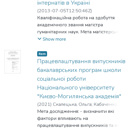
інтернатів в Україні
(
2013-07-05T12:50:46Z
)
Чернишевська, Людмила
Кваліфікаційна робота на здобуття
;
Грига, Ірена
академічного звання магістра
гуманітарних наук. Мета магістерської
роботи: вивчення стану дотримання
Show more
прав людей з
інтелектуальною недостатністю, що
Item
користуються послугами
Працевлаштування випускників
психоневрологічних інтернатів України.
бакалаврських програм школи
соціальної роботи
Національного університету
"Києво-Могилянська академія"
(
2021
)
Скалецька, Ольга
;
Кабаченко,
Надія
Мета дослідження: - визначити які
фактори впливають на
працевлаштування випускників та які