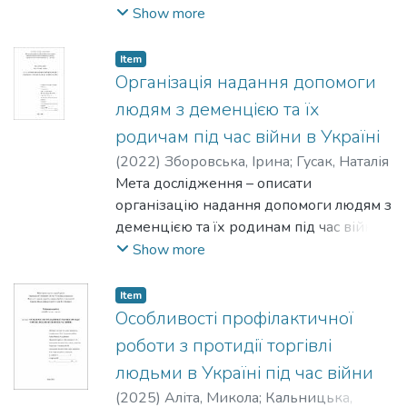
децентралізації. А саме: відбувається
Show more
передача
значної частини повноважень,
Item
фінансових ресурсів та відповідальності
Організація надання допомоги
від
людям з деменцією та їх
центральних органів виконавчої влади
родичам під час війни в Україні
до об'єднаних територіальних громад.
(
2022
)
Зборовська, Ірина
;
Гусак, Наталія
У
Мета дослідження – описати
процесі формування повноважень з
організацію надання допомоги людям з
надання соціальних послуг в ОТГ
деменцією та їх родинам під час війни
можуть
в Україні.
Show more
виникати труднощі, виявлення і аналіз
яких дозволить пришвидшити та
вдосконалити процес надання
Item
Особливості профілактичної
соціальних послуг.
Мета дослідження- проаналізувати
роботи з протидії торгівлі
процес надання соціальних послуг в
людьми в Україні під час війни
умовах децентралізації на прикладі ОТГ
(
2025
)
Аліта, Микола
;
Кальницька,
м. Буча Київської обл.