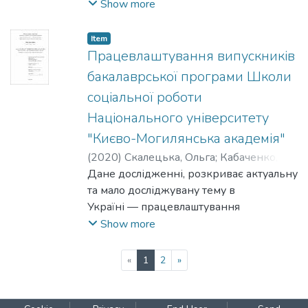
шляхи покращення ефективності
Show more
отримання першого робочого місця за
фахом соціальна робота.
Item
Працевлаштування випускників
бакалаврської програми Школи
соціальної роботи
Національного університету
"Києво-Могилянська академія"
(
2020
)
Скалецька, Ольга
;
Кабаченко,
Надія
Дане дослідженні, розкриває актуальну
та мало досліджувану тему в
Україні — працевлаштування
випускників бакалаврської програми за
Show more
спеціальністю соціальна робота. У
даному дослідженні було зосереджено
(current)
«
1
2
»
увагу на працевлаштуванні саме
випускників Школи соціальної роботи
Національного університету «Києво-