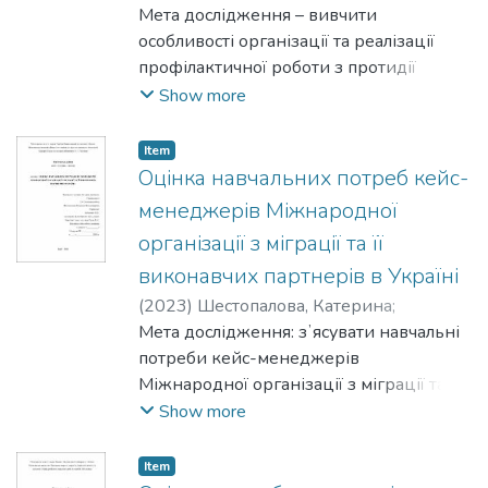
Катерина
Мета дослідження – вивчити
Завдання дослідження: проаналізувати
особливості організації та реалізації
теоретичні засади соціальної
профілактичної роботи з протидії
роботи та системи надання соціальних
торгівлі людьми в Україні під час війни
Show more
послуг; визначити моделі практики
з урахуванням актуальних викликів та
надання соціальних послуг в умовах
потреб населення.
Item
децентралізації на прикладі ОТГ м. Буча
Оцінка навчальних потреб кейс-
Київської обл.; виявити основні
проблеми та недоліки функціонування
менеджерів Міжнародної
означених моделей практики надання
організації з міграції та її
соціальних послуг; розробити
виконавчих партнерів в Україні
рекомендації щодо удосконалення
(
2023
)
Шестопалова, Катерина
;
процесу надання соціальних послуг в
Кабаченко, Надія
Мета дослідження: зʼясувати навчальні
умовах
потреби кейс-менеджерів
децентралізації для ОТГ м. Буча
Міжнародної організації з міграції та
Київської обл.
соціальних працівників її партнерських
Show more
Об'єкт дослідження- соціальні послуги в
організацій.
умовах децентралізації.
Предмет дослідження- надання
Item