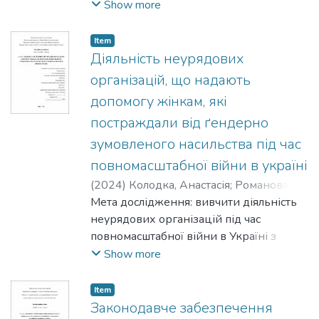
роботи – описати діяльність
Show more
національних асоціацій соціальних
працівників.
Item
Діяльність неурядових
організацій, що надають
допомогу жінкам, які
постраждали від ґендерно
зумовленого насильства під час
повномасштабної війни в україні
(
2024
)
Колодка, Анастасія
;
Романова,
Наталія
Мета дослідження: вивчити діяльність
неурядових організацій під час
повномасштабної війни в Україні з
надання соціальної підтримки для
Show more
жінок, які постраждали від ґендерно
зумовленого насильства,
Item
проаналізувати практичні кейси та
Законодавче забезпечення