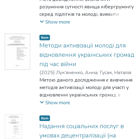
розуміння сутності явища кібергрумінгу
серед підлітків та молоді, виявити
способи поширення та шляхи протидії в
Show more
умовах сучасного цифрового
середовища.
Item
Методи активізації молоді для
відновлення українських громад
під час війни
(
2025
)
Лук’яненко, Анна
;
Гусак, Наталія
Метою даного дослідження є вивчення
методів активізації молоді для участі у
відновленні українських громад в
умовах війни.
Show more
Item
Надання соціальних послуг в
умовах децентралізації (на