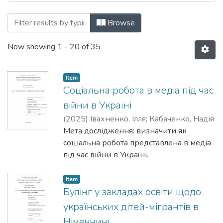
Browsing Школа соціальної роботи by T
Browse
Now showing
1 - 20 of 35
Item
Cоціальна робота в медіа під час
війни в Україні
(
2025
)
Івахненко, Ілля
;
Кабаченко, Надія
Мета дослідження: визначити як
соціальна робота представлена в медіа
під час війни в Україні.
Item
Булінг у закладах освіти щодо
українських дітей-мігрантів в
Німеччині