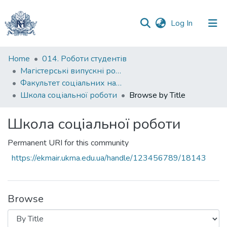
(current)
Log In
Communities
Home
014. Роботи студентів
&
Магістерські випускні роботи
Collections
Факультет соціальних наук і соціальних технологій
Школа соціальної роботи
Browse by Title
All of DSpace
Школа соціальної роботи
Permanent URI for this community
https://ekmair.ukma.edu.ua/handle/123456789/18143
Browse