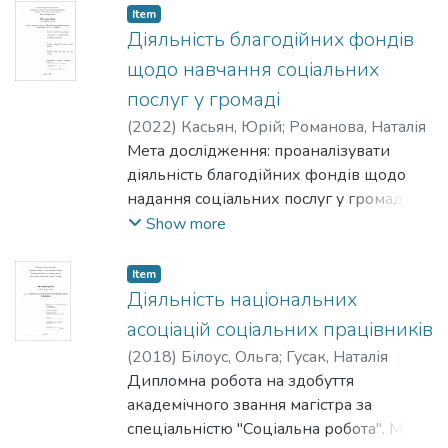
Item
Діяльність благодійних фондів
щодо навчання соціальних
послуг у громаді
(
2022
)
Касьян, Юрій
;
Романова, Наталія
Мета дослідження: проаналізувати
діяльність благодійних фондів щодо
надання соціальних послуг у громаді та
визначити сучасні тенденції
Show more
міжсекторальної співпраці.
Item
Діяльність національних
асоціацій соціальних працівників
(
2018
)
Білоус, Ольга
;
Гусак, Наталія
Дипломна робота на здобуття
академічного звання магістра за
спеціальністю "Соціальна робота". Мета