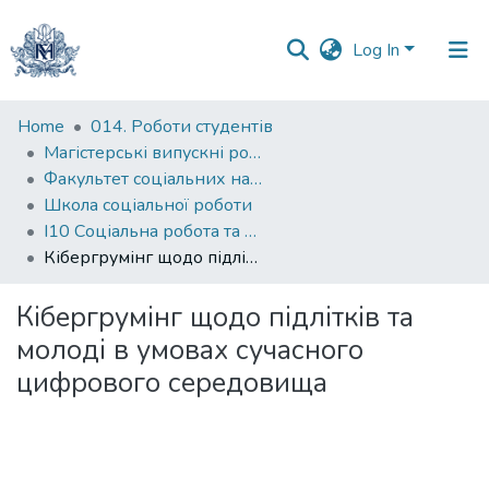
Log In
Communities
Home
014. Роботи студентів
&
Магістерські випускні роботи
Collections
Факультет соціальних наук і соціальних технологій
Школа соціальної роботи
All of DSpace
І10 Соціальна робота та консультування
Кібергрумінг щодо підлітків та молоді в умовах сучасного цифрового середовища
Statistics
Кібергрумінг щодо підлітків та
молоді в умовах сучасного
цифрового середовища