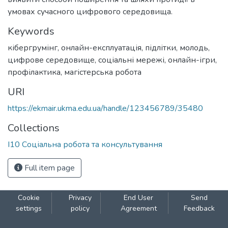
умовах сучасного цифрового середовища.
Keywords
кібергрумінг
,
онлайн-експлуатація
,
підлітки
,
молодь
,
цифрове середовище
,
соціальні мережі
,
онлайн-ігри
,
профілактика
,
магістерська робота
URI
https://ekmair.ukma.edu.ua/handle/123456789/35480
Collections
І10 Соціальна робота та консультування
Full item page
Cookie
Privacy
End User
Send
settings
policy
Agreement
Feedback