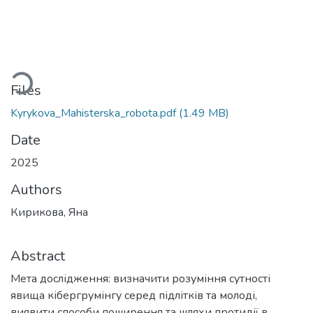
ading...
Files
Kyrykova_Mahisterska_robota.pdf
(1.49 MB)
Date
2025
Authors
Кирикова, Яна
Abstract
Мета дослідження: визначити розуміння сутності
явища кібергрумінгу серед підлітків та молоді,
виявити способи поширення та шляхи протидії в