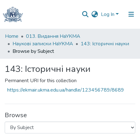
Log In
Communities
Home
013. Видання НаУКМА
&
Наукові записки НаУКМА
143: Історичні науки
Collections
Browse by Subject
All of DSpace
143: Історичні науки
Permanent URI for this collection
https://ekmair.ukma.edu.ua/handle/123456789/8689
Browse