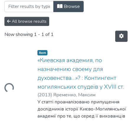
Browsing 143: Історичні науки by Subje
Browse
All browse results
Now showing
1 - 1 of 1
Item
«Киевская академия, по
назначению своему для
духовенства…»? : Контингент
могилянських спудеїв у XVIII ст.
Loading...
(
2013
)
Яременко, Максим
У статті проаналізовано припущення
дослідників історії Києво-Могилянської
академії про те, що серед її вихованців
у другій половині XVIII ст. стало менше
представників світських станів і більше