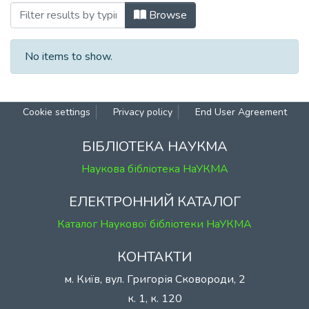
Browsing 143: Історичні науки by Autho
Browse
No items to show.
Cookie settings
Privacy policy
End User Agreement
БІБЛІОТЕКА НАУКМА
Наукова бібліотека НаУКМА
ЕЛЕКТРОННИЙ КАТАЛОГ
Каталог Наукової бібліотеки НаУКМА
КОНТАКТИ
м. Київ, вул. Григорія Сковороди, 2
к. 1, к. 120