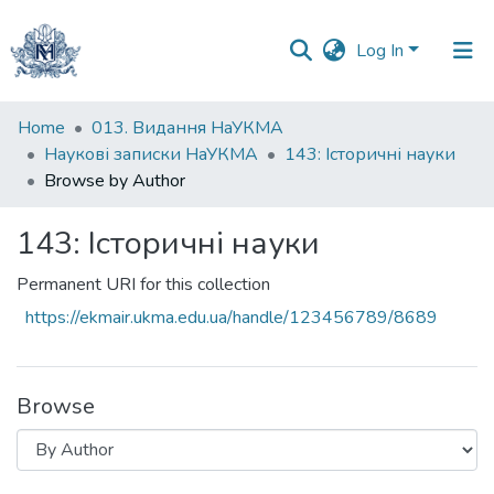
Log In
Communities
Home
013. Видання НаУКМА
&
Наукові записки НаУКМА
143: Історичні науки
Collections
Browse by Author
All of DSpace
143: Історичні науки
Permanent URI for this collection
https://ekmair.ukma.edu.ua/handle/123456789/8689
Browse