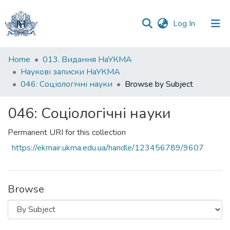
(current)
Log In
Communities
Home
013. Видання НаУКМА
&
Наукові записки НаУКМА
Collections
046: Соціологічні науки
Browse by Subject
All of DSpace
046: Соціологічні науки
Permanent URI for this collection
https://ekmair.ukma.edu.ua/handle/123456789/9607
Browse