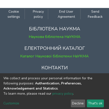
показати їхнє ставлення до
політичних подій в країні. У статті
Cookie
Privacy
End User
Send
продемонстровано, що на Майдані були
settings
policy
Agreement
Feedback
присутні представники
різних регіонів України, різних вікових,
БІБЛІОТЕКА НАУКМА
професійних, гендерних,
Наукова бібліотека НаУКМА
субкультурних груп, що прийшли
висловити свою активну позицію,
ЕЛЕКТРОННИЙ КАТАЛОГ
підтримати Віктора Ющенка, показати
Каталог Наукової бібліотеки НаУКМА
небайдужість до
ситуації в державі та прагнення до змін.
КОНТАКТИ
м. Київ, вул. Григорія Сковороди, 2
We collect and process your personal information for the
к. 1, к. 120
following purposes:
Authentication, Preferences,
Acknowledgement and Statistics
.
тел.
(044) 463-69-31
To learn more, please read our
privacy policy
.
ekmair@ukma.edu.ua
Customize
Decline
That's ok