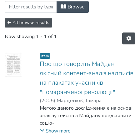
Browsing 046: Соціологічні науки by Su
Browse
All browse results
Now showing
1 - 1 of 1
Item
Про що говорить Майдан:
якісний контент-аналіз надписів
на плакатах учасників
"помаранчевої революції"
(
2005
)
Марценюк, Тамара
Метою даного дослідження є на основі
аналізу текстів з Майдану представити
соціо-
демографічні характеристики
Show more
учасників «помаранчевоїреволюції» та