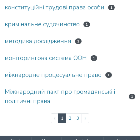
конституційні трудові права особи
1
кримінальне судочинство
1
методика до­слідження
1
моніторингова система ООН
1
міжнарод­не процесуальне право
1
Міжнародний пакт про громадянські і
1
політичні права
(current)
«
1
2
3
»