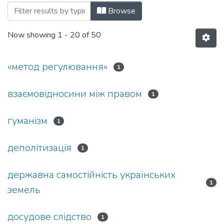
Browsing 038: Юридичні науки by Subj
Browse
Now showing
1 - 20 of 50
«метод регулювання»
1
взаємовідносини між правом
1
гуманізм
1
деполітизація
1
держав­на самостійність українських
1
земель
досудове слідство
1