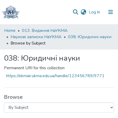
(current)
Log In
Communities
Home
013. Видання НаУКМА
&
Наукові записки НаУКМА
038: Юридичні науки
Collections
Browse by Subject
All of DSpace
038: Юридичні науки
Permanent URI for this collection
https://ekmair.ukma.edu.ua/handle/123456789/9771
Browse