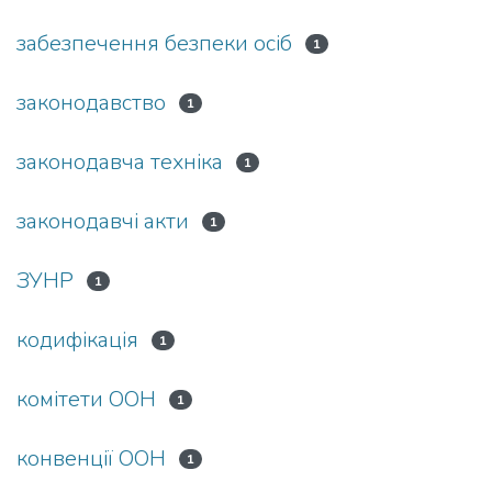
забезпечення безпеки осіб
1
законодавство
1
законодавча техніка
1
законодавчі акти
1
ЗУНР
1
кодифі­кація
1
комітети ООН
1
конвенції ООН
1