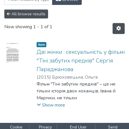
All browse results
Now showing
1 - 1 of 1
Item
Дві жінки : сексуальність у фільмі
"Тіні забутих предків" Сергія
Параджанова
(
2015
)
Брюховецька, Ольга
Фільм "Тіні забутих предків" – це не
тільки історія двох коханців, Івана й
Марічки, не тільки
історія Поета, який втратив свою кохану
Show more
Музу, але й також історія двох жінок,
Марічки й Палагни,
або однієї подвоєної, децентрованої
Cookie
Privacy
End User
Send