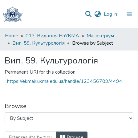
(current)
Log In
Communities
Home
013. Видання НаУКМА
Магістеріум
&
Вип. 59. Культурологія
Browse by Subject
Collections
Вип. 59. Культурологія
All of DSpace
Permanent URI for this collection
https://ekmair.ukma.edu.ua/handle/123456789/4494
Browse
Browsing Вип. 59. Культурологія by Subj
Browse