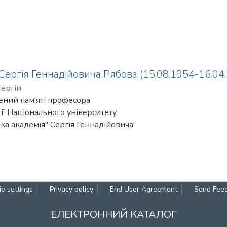
і Сергія Геннадійовича Рябова (15.08.1954-16.04.
Сергій
ений пам'яті професора
ії Національного університету
а академія" Сергія Геннадійовича
e settings
Privacy policy
End User Agreement
Send Fee
ЕЛЕКТРОННИЙ КАТАЛОГ