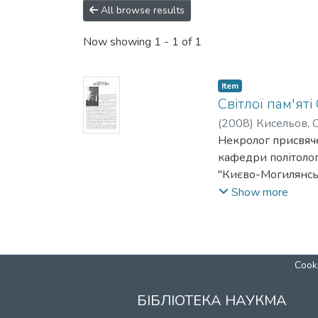
All browse results
Now showing
1 - 1 of 1
Item
Світлої пам'ят
(
2008
)
Кисельов, 
Некролог присвяч
кафедри політолог
"Києво-Могилянськ
Рябова.
Show more
Cooki
БІБЛІОТЕКА НАУКМА