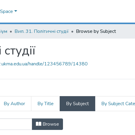
DSpace
іум
Вип. 31. Політичні студії
Browse by Subject
 студії
air.ukma.edu.ua/handle/123456789/14380
By Author
By Title
By Subject
By Subject Cat
ні студії by Subject "біографія"
Browse