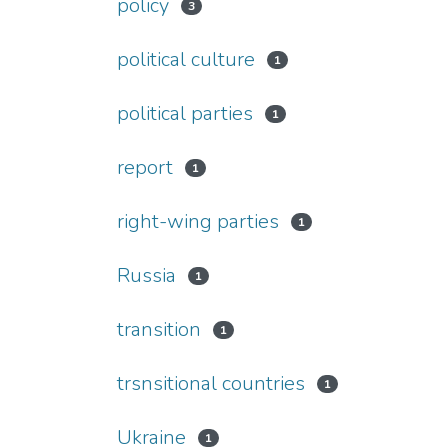
policy
3
political culture
1
political parties
1
report
1
right-wing parties
1
Russia
1
transition
1
trsnsitional countries
1
Ukraine
1