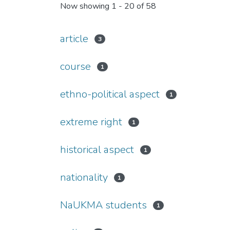
Now showing
1 - 20 of 58
article
3
course
1
ethno-political aspect
1
extreme right
1
historical aspect
1
nationality
1
NaUKMA students
1