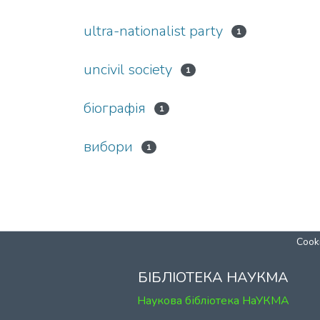
ultra-nationalist party
1
uncivil society
1
біографія
1
вибори
1
Cooki
БІБЛІОТЕКА НАУКМА
Наукова бібліотека НаУКМА