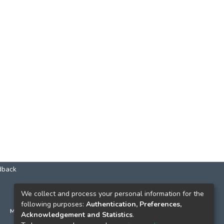
dback
КОНТАКТИ
We collect and process your personal information for the
following purposes:
Authentication, Preferences,
м. Київ, вул. Григорія Сковороди, 2
Acknowledgement and Statistics
.