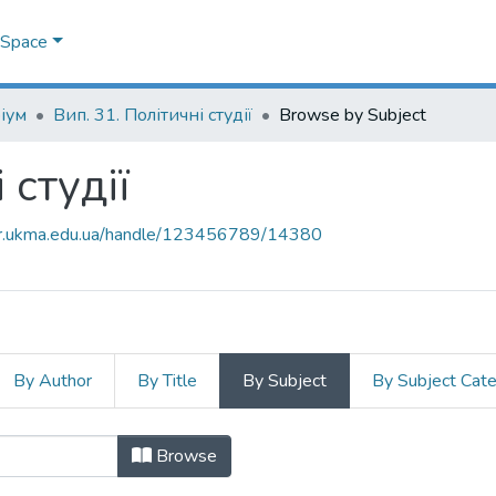
DSpace
іум
Вип. 31. Політичні студії
Browse by Subject
 студії
air.ukma.edu.ua/handle/123456789/14380
By Author
By Title
By Subject
By Subject Cat
ні студії by Subject
Browse