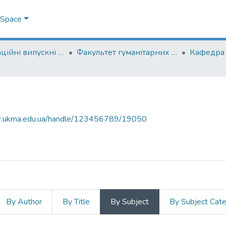
DSpace
Кваліфікаційні випускні роботи здобувачів вищої освіти бакалаврських програм
Факультет гуманітарних наук
air.ukma.edu.ua/handle/123456789/19050
By Author
By Title
By Subject
By Subject Cat