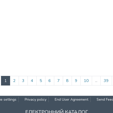
(current)
1
2
3
4
5
6
7
8
9
10
...
39
e settings
Privacy policy
End User Agreement
Send Fee
ЕЛЕКТРОННИЙ КАТАЛОГ