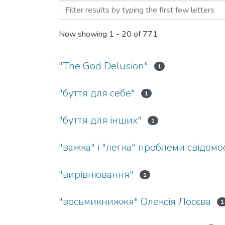
Browsing В10 Філософія 
Now showing
1 - 20 of 771
"The God Delusion"
1
"буття для себе"
1
"буття для інших"
1
"важка" і "легка" проблеми свідомос
"вирівнювання"
1
"восьмикнижжя" Олексія Лосєва
1