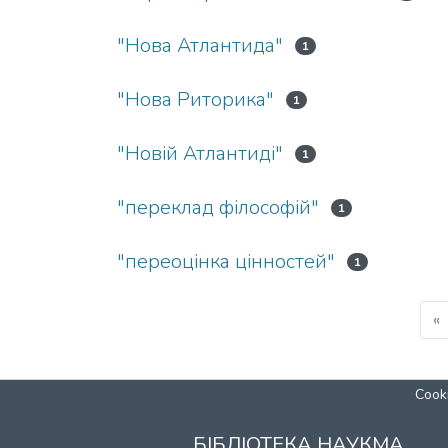
"Нова Атлантида"
1
"Нова Риторика"
1
"Новій Атлантиді"
1
"переклад філософій"
1
"переоцінка цінностей"
1
«
Cooki
БІБЛІОТЕКА НАУКМА