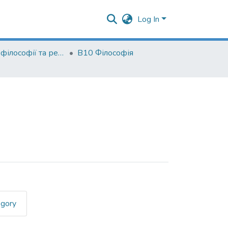
Log In
Кафедра філософії та релігієзнавства
В10 Філософія
egory