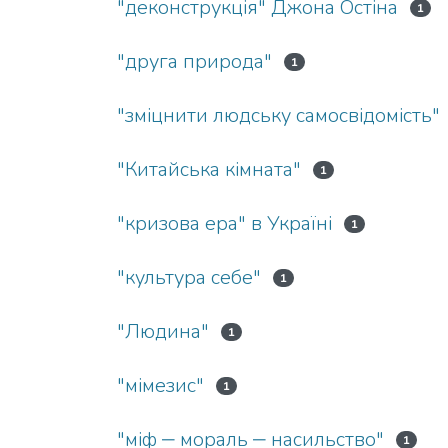
"деконструкція" Джона Остіна
1
"друга природа"
1
"зміцнити людську самосвідомість"
"Китайська кімната"
1
"кризова ера" в Україні
1
"культура себе"
1
"Людина"
1
"мімезис"
1
"міф ‒ мораль ‒ насильство"
1