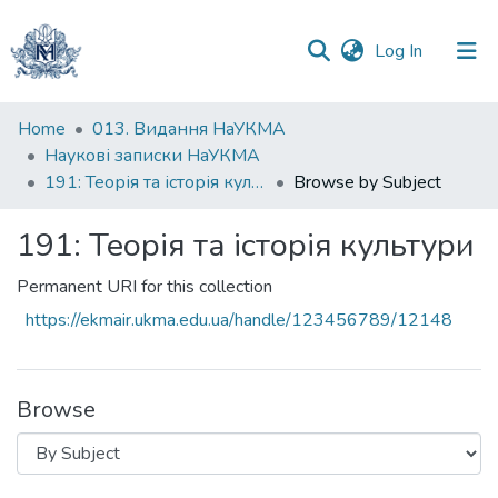
(current)
Log In
Communities
Home
013. Видання НаУКМА
&
Наукові записки НаУКМА
Collections
191: Теорія та історія культури
Browse by Subject
All of DSpace
191: Теорія та історія культури
Permanent URI for this collection
https://ekmair.ukma.edu.ua/handle/123456789/12148
Browse