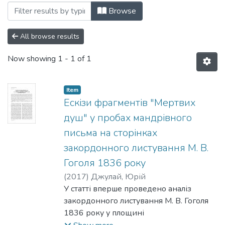
Browsing 191: Теорія та історія культури
Browse
All browse results
Now showing
1 - 1 of 1
Item
Ескізи фрагментів "Мертвих
душ" у пробах мандрівного
письма на сторінках
закордонного листування М. В.
Гоголя 1836 року
(
2017
)
Джулай, Юрій
У статті вперше проведено аналіз
закордонного листування М. В. Гоголя
1836 року у площині