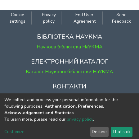
оксигенвмісними) двома методами – із
використанням поліетиленіміну та
Cookie
Privacy
End User
Send
карбодііміду. Щільність нанесення ВНТ
settings
policy
Agreement
Feedback
на пірамідальну структуру кремнію за
допомогою поліетиленіміну є більшою,
БІБЛІОТЕКА НАУКМА
ніж з карбодіімідом. Отримано вольт-
Наукова бібліотека НаУКМА
амперну характеристику
модифікованого ВНТ і вихідного
ЕЛЕКТРОННИЙ КАТАЛОГ
текстурованого кремнію. Показано, що
Каталог Наукової бібліотеки НаУКМА
для модифікованого ВНТ кремнію сила
струму зростає при менших, ніж для
КОНТАКТИ
вихідного текстурованого кремнію,
значеннях напруги (40 та 60 мВ
м. Київ, вул. Григорія Сковороди, 2
We collect and process your personal information for the
відповідно), що свідчить про високу
к. 1, к. 120
following purposes:
Authentication, Preferences,
емісію електронів із ВНТ. Таким чином,
Acknowledgement and Statistics
.
тел.
(044) 463-69-31
покриття поверхні текстурованих
To learn more, please read our
privacy policy
.
ekmair@ukma.edu.ua
кремнієвих пластин ВНТ покращує
їхню ефективність як елементу
Customize
Decline
That's ok