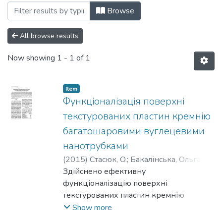
Browsing 170: Хімічні науки і технології 
Browse
All browse results
Now showing
1 - 1 of 1
Item
Функціоналізація поверхні
текстурованих пластин кремнію
багатошаровими вуглецевими
нанотрубками
(
2015
)
Стасюк, O.
;
Бакалінська, Ольга
;
Картель, Микола
Здійснено ефективну
функціоналізацію поверхні
текстурованих пластин кремнію
багатошаровими вуглецевими
Show more
нанотрубками (нітроген- та