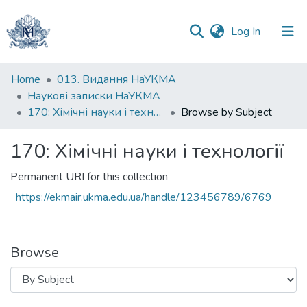
(current)
Log In
Communities
Home
013. Видання НаУКМА
&
Наукові записки НаУКМА
Collections
170: Хімічні науки і технології
Browse by Subject
All of DSpace
170: Хімічні науки і технології
Permanent URI for this collection
https://ekmair.ukma.edu.ua/handle/123456789/6769
Browse