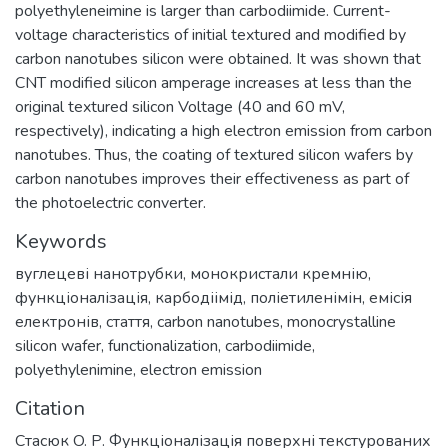
polyethyleneimine is larger than carbodiimide. Current-
voltage characteristics of initial textured and modified by
carbon nanotubes silicon were obtained. It was shown that
CNT modified silicon amperage increases at less than the
original textured silicon Voltage (40 and 60 mV,
respectively), indicating a high electron emission from carbon
nanotubes. Thus, the coating of textured silicon wafers by
carbon nanotubes improves their effectiveness as part of
the photoelectric converter.
Keywords
вуглецеві нанотрубки
,
монокристали кремнію
,
функціоналізація
,
карбодіімід
,
поліетиленімін
,
емісія
електронів
,
стаття
,
carbon nanotubes
,
monocrystalline
silicon wafer
,
functionalization
,
carbodiimide
,
polyethylenimine
,
electron emission
Citation
Стасюк O. Р. Функціоналізація поверхні текстурованих