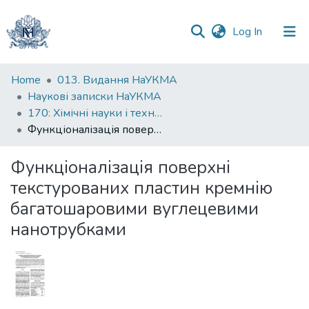
(current)
Log In
Communities
Home
013. Видання НаУКМА
&
Наукові записки НаУКМА
Collections
170: Хімічні науки і технології
Функціоналізація поверхні текстурованих пластин кремнію багатошаровими вуглецевими нанотрубками
All of DSpace
Функціоналізація поверхні
Statistics
текстурованих пластин кремнію
багатошаровими вуглецевими
нанотрубками