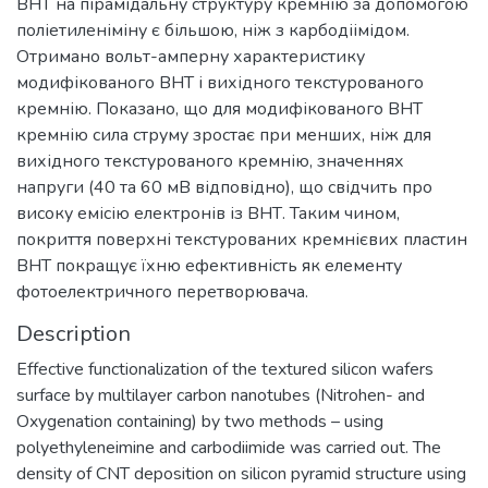
ВНТ на пірамідальну структуру кремнію за допомогою
поліетиленіміну є більшою, ніж з карбодіімідом.
Отримано вольт-амперну характеристику
модифікованого ВНТ і вихідного текстурованого
кремнію. Показано, що для модифікованого ВНТ
кремнію сила струму зростає при менших, ніж для
вихідного текстурованого кремнію, значеннях
напруги (40 та 60 мВ відповідно), що свідчить про
високу емісію електронів із ВНТ. Таким чином,
покриття поверхні текстурованих кремнієвих пластин
ВНТ покращує їхню ефективність як елементу
фотоелектричного перетворювача.
Description
Effective functionalization of the textured silicon wafers
surface by multilayer carbon nanotubes (Nitrohen- and
Оxygenation containing) by two methods – using
polyethyleneimine and carbodiimide was carried out. The
density of CNT deposition on silicon pyramid structure using