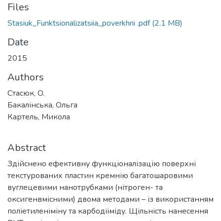
Files
Stasiuk_Funktsionalizatsiia_poverkhni .pdf
(2.1 MB)
Date
2015
Authors
Стасюк, O.
Бакалінська, Ольга
Картель, Микола
Abstract
Здійснено ефективну функціоналізацію поверхні
текстурованих пластин кремнію багатошаровими
вуглецевими нанотрубками (нітроген- та
оксигенвмісними) двома методами – із використанням
поліетиленіміну та карбодііміду. Щільність нанесення